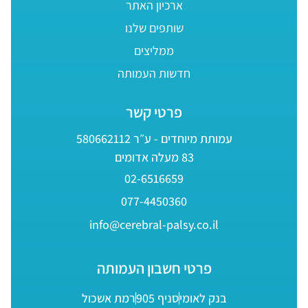
ארכיון האתר
שותפים שלנו
ממליצים
חדשות העמותה
פרטי קשר
עמותת מיוחדים - ע״ר 580662112
83 מעלה אדומים
02-6516659
077-4450360
info@cerebral-palsy.co.il
פרטי חשבון העמותה
בנק לאומי
סניף 905
רמת אשכול