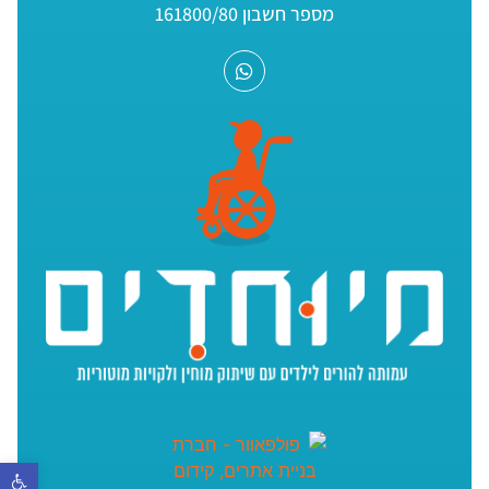
מספר חשבון 161800/80
פתח סר