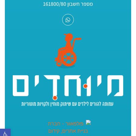
מספר חשבון 161800/80
פתח סר