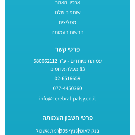
ארכיון האתר
שותפים שלנו
ממליצים
חדשות העמותה
פרטי קשר
עמותת מיוחדים - ע״ר 580662112
83 מעלה אדומים
02-6516659
077-4450360
info@cerebral-palsy.co.il
פרטי חשבון העמותה
בנק לאומי
סניף 905
רמת אשכול