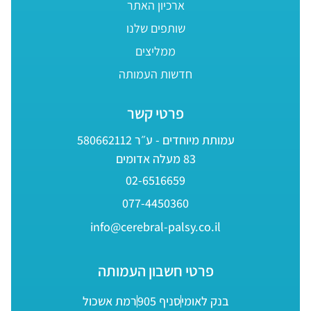
ארכיון האתר
שותפים שלנו
ממליצים
חדשות העמותה
פרטי קשר
עמותת מיוחדים - ע״ר 580662112
83 מעלה אדומים
02-6516659
077-4450360
info@cerebral-palsy.co.il
פרטי חשבון העמותה
בנק לאומי
סניף 905
רמת אשכול