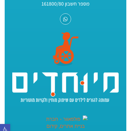
מספר חשבון 161800/80
פתח סר