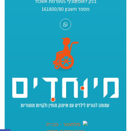
בנק לאומי
סניף 905
רמת אשכול
מספר חשבון 161800/80