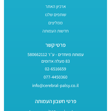
ארכיון האתר
שותפים שלנו
ממליצים
חדשות העמותה
פרטי קשר
עמותת מיוחדים - ע״ר 580662112
83 מעלה אדומים
02-6516659
077-4450360
info@cerebral-palsy.co.il
פרטי חשבון העמותה