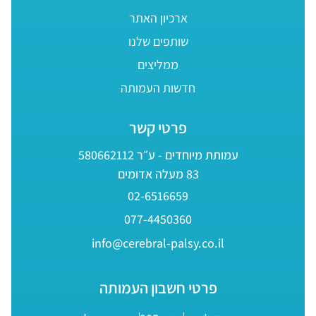
ארכיון האתר
שותפים שלנו
ממליצים
חדשות העמותה
פרטי קשר
עמותת מיוחדים - ע״ר 580662112
83 מעלה אדומים
02-6516659
077-4450360
info@cerebral-palsy.co.il
פרטי חשבון העמותה