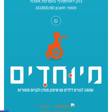
בנק לאומי
סניף 905
רמת אשכול
מספר חשבון 161800/80