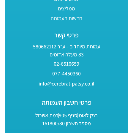
ממליצים
חדשות העמותה
פרטי קשר
עמותת מיוחדים - ע״ר 580662112
83 מעלה אדומים
02-6516659
077-4450360
info@cerebral-palsy.co.il
פרטי חשבון העמותה
בנק לאומי
סניף 905
רמת אשכול
מספר חשבון 161800/80