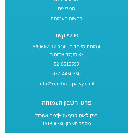
ממליצים
חדשות העמותה
פרטי קשר
עמותת מיוחדים - ע״ר 580662112
83 מעלה אדומים
02-6516659
077-4450360
info@cerebral-palsy.co.il
פרטי חשבון העמותה
בנק לאומי
סניף 905
רמת אשכול
מספר חשבון 161800/80