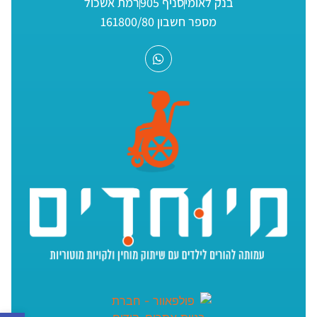
בנק לאומי
סניף 905
רמת אשכול
מספר חשבון 161800/80