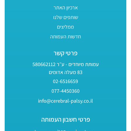
ארכיון האתר
שותפים שלנו
ממליצים
חדשות העמותה
פרטי קשר
עמותת מיוחדים - ע״ר 580662112
83 מעלה אדומים
02-6516659
077-4450360
info@cerebral-palsy.co.il
פרטי חשבון העמותה