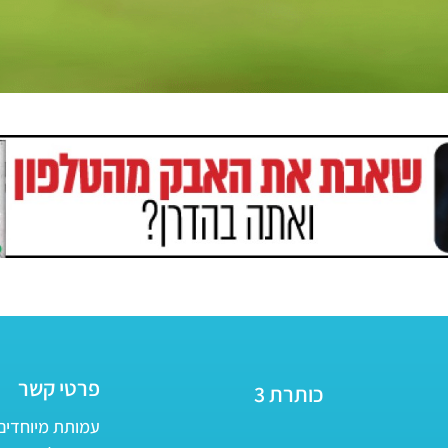
פרטי קשר
כותרת 3
עמותת מיוחדים - ע״ר 