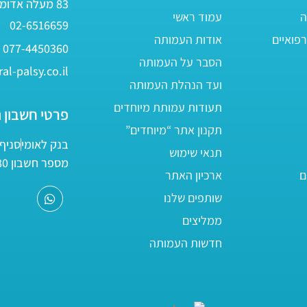
83 מעלה אדומים
ה
עמוד ראשי
02-6516659
פואיים
אודות העמותה
077-4450360
הסבר על העמותה
al-palsy.co.il
ועד הנהלת העמותה
תעודות עמותת מיוחדים
פרטי חשבון 
תקנון אתר “מיוחדים”
בנק לאומי
סניף 05
תנאי שימוש
מספר חשבון 161800/80
ם
ארכיון האתר
שותפים שלנו
ממליצים
חדשות העמותה