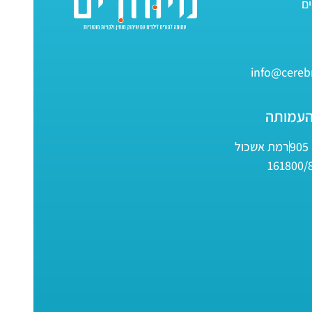
info@cerebr
העמותה
9
רמת אשכול