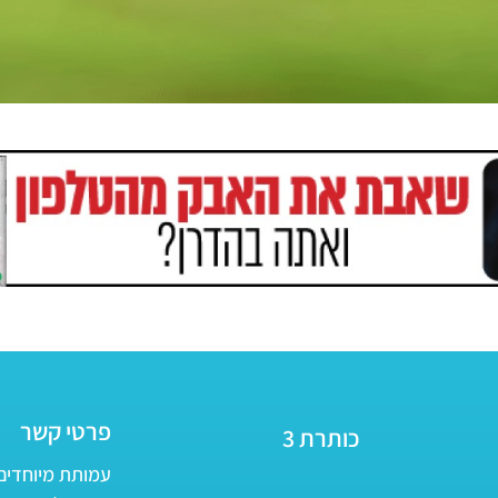
פרטי קשר
כותרת 3
עמותת מיוחדים - ע״ר 