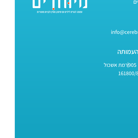
info@cerebr
העמותה
9
רמת אשכול