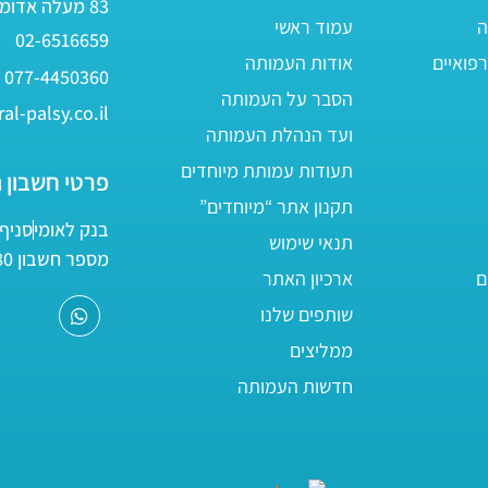
83 מעלה אדומים
ה
עמוד ראשי
02-6516659
פואיים
אודות העמותה
077-4450360
הסבר על העמותה
al-palsy.co.il
ועד הנהלת העמותה
תעודות עמותת מיוחדים
פרטי חשבון 
תקנון אתר “מיוחדים”
בנק לאומי
סניף 05
תנאי שימוש
מספר חשבון 161800/80
ם
ארכיון האתר
שותפים שלנו
ממליצים
חדשות העמותה