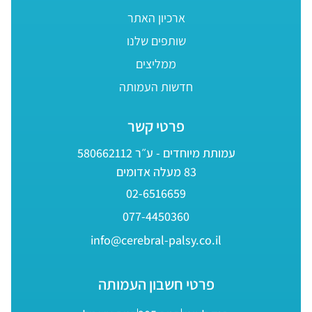
ארכיון האתר
שותפים שלנו
ממליצים
חדשות העמותה
פרטי קשר
עמותת מיוחדים - ע״ר 580662112
83 מעלה אדומים
02-6516659
077-4450360
info@cerebral-palsy.co.il
פרטי חשבון העמותה