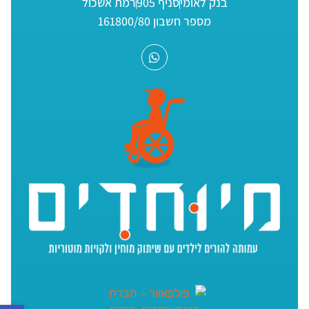
בנק לאומי
סניף 905
רמת אשכול
מספר חשבון 161800/80