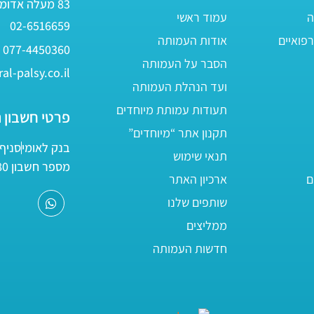
83 מעלה אדומים
ה
עמוד ראשי
02-6516659
פואיים
אודות העמותה
077-4450360
הסבר על העמותה
al-palsy.co.il
ועד הנהלת העמותה
תעודות עמותת מיוחדים
פרטי חשבון 
תקנון אתר “מיוחדים”
בנק לאומי
סניף 05
תנאי שימוש
מספר חשבון 161800/80
ם
ארכיון האתר
שותפים שלנו
ממליצים
חדשות העמותה