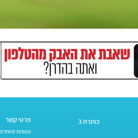
פרטי קשר
כותרת 3
עמותת מיוחדים - ע״ר 