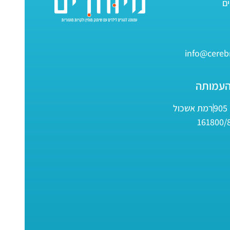
info@cerebr
העמותה
9
רמת אשכול