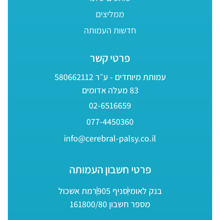
ממליצים
חדשות העמותה
פרטי קשר
עמותת מיוחדים - ע״ר 580662112
83 מעלה אדומים
02-6516659
077-4450360
info@cerebral-palsy.co.il
פרטי חשבון העמותה
בנק לאומי
סניף 905
רמת אשכול
מספר חשבון 161800/80