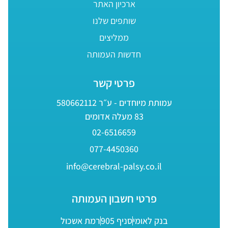
ארכיון האתר
שותפים שלנו
ממליצים
חדשות העמותה
פרטי קשר
עמותת מיוחדים - ע״ר 580662112
83 מעלה אדומים
02-6516659
077-4450360
info@cerebral-palsy.co.il
פרטי חשבון העמותה
בנק לאומי
סניף 905
רמת אשכול