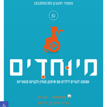
מספר חשבון 161800/80
פתח סר