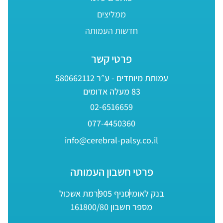
ממליצים
חדשות העמותה
פרטי קשר
עמותת מיוחדים - ע״ר 580662112
83 מעלה אדומים
02-6516659
077-4450360
info@cerebral-palsy.co.il
פרטי חשבון העמותה
בנק לאומי
סניף 905
רמת אשכול
מספר חשבון 161800/80