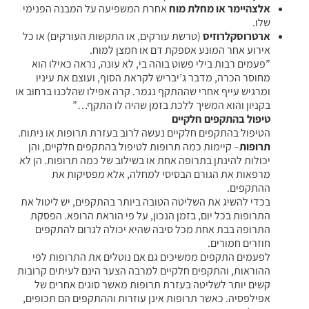
אלצהיימר או מחלת מוח
אחרת המשפיעה על המבנה הפנימי
שלו.
ארטרוסקלרוזיס
(טרשת עורקים, או התקשות העורקים) או כל
אירוע אחר המונע אספקת דם או חמצן למוח.
”פעמים רבות בילי פשוט בוהה בי, לא עונה, נראה כאילו הוא
מחוסר הכרה, מדבר ג’יבריש לקראת הסוף, ועוצם את עיניו
ומרגיש עייף אחרי שההתקף נגמר. קרה אפילו שהלכנו ברחוב או
בקניון והוא המשיך ללכת בזמן שהיה לו התקף…”
טיפול בהתקפים חלקיים
הטיפול בהתקפים חלקיים נעשה לרוב בעזרת תרופות או ניתוח.
תרופות
– קיימות כמה תרופות לטיפול בהתקפים חלקיים, והן
יכולות להינתן בתרופה אחת או בשילוב של כמה תרופות. הן לא
מרפאות את הגורם הבסיסי למחלה, אלא מפסיקות את
ההתקפים.
בכדי להשיג את השליטה הטובה ביותר בהתקפים, יש ליטול את
התרופות בכל יום, בזמן הנכון, על פי הוראת הרופא. הפסקת
התרופה בבת אחת מכל סיבה שהיא יכולה לגרום להתקפים
חוזרים חמורים.
לפעמים התקפים ממשיכים גם אם נוטלים את התרופות לפי
ההוראות, והתקפים חלקיים למרבה הצער הינם לעיתים קרובות
קשים יותר לשליטה בעזרת תרופות מאשר סוגים אחרים של
אפילפסיה. כאשר תרופות אינן עוזרות וההתקפים הם תכופים,