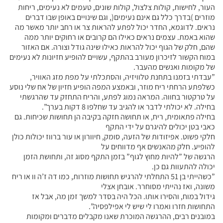
העור, לחישות, קולות צלצול, קולות שונים, טעמים לא נעימים, ריחות
מוזרים )בדרך כלל גם אינם נעימים(, וגם שינויים באופן שבו דברים
נראים. לדוגמא, החדר יכול לפתע להראות צר או רחב יותר מאשר מה
שהוא באמת. עצמים נראים כאילו הם קרובים או רחוקים יותר ממה
שהם, חלק של הגוף יכול להראות כאילו שינה גודל וצורה. אם האזור
במוח הקשור לזיכרון מעורב בהתקף, עשויים להופיע חזיונות לא נעימים
של מקומות ואנשים מהעבר.
”עבדתי בזמנו בתחנת טלוויזיה, והסתכלתי על מפת מזג האוויר,
כשלפתע הרחתי ריח מוזר, ובאמצע המפה הופיע חזיון של אח שלי נוסע
על טרקטור בחווה. המראה נמוג לפתע, והריח התחזק עד שהרגשתי
בחילה. לא יכולתי לדבר או להגיב עד שחלפו 8 דקות בערך”.
בחילה פתאומית, ריח, או תחושה חזקה בקיבה הן תחושות שכיחות. גם
כאבי בטן יכולים להיגרם על ידי התקף
חלקי פשוט. אפיזודות של הזעה, סומק, חיוורון או עור ברווז יכולות כולן
להופיע. חלק מהאנשים אף מדווחים על
הרגשה של ”להיות מחוץ לגוף” בזמן התקף מסוג זה, ותחושת הזמן
יכולה להתעוות גם כן.
”כשהייתי בן 51 התחלתי להרגיש תחושות מוזרות, כמו דה ז’ה וו או ריח
משונה, ואז נהייתי מסוחרר. אובחן אצלי
גידול במוח, והסירו אותו. הכל היה בסדר למשך זמן מה, אבל אז
התחושות חזרו ואמרו לי שיש לי אפילפסיה”.
במובנים רבים, ההרגשה המוכרת שאנו מקבלים מדברים ומקומות