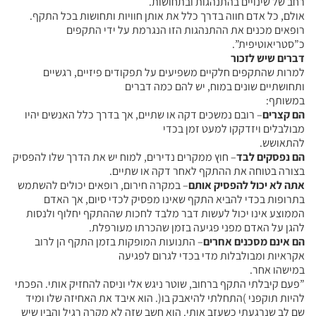
רחב של שינויים בהתנהגות ובתחושות.
אולם, כל אדם חווה בדרך כלל את אותן חוויות ותחושות בכל התקף.
רופאים מכנים את ההתנהגות הזו הנגרמת על ידי התקפים
כ”סטריאוטיפית”.
דברים שיש לזכור
למרות שהתקפים חלקיים משפיעים על תפקודים פיזיים, רגשיים
ותחושתיים שונים במוח, יש להם כמה דברים
במשותף:
הם קצרים
– רובם נמשכים דקה או שתיים, אך בדרך כלל האנשים יהיו
מבולבלים ויזדקקו למעט זמן בכדי
להתאושש.
הם נפסקים לבד
– חוץ ממקרים נדירים, למוח יש את הדרך שלו להפסיק
בצורה בטוחה את ההתקף לאחר דקה או שתיים.
אתה לא יכול להפסיק אותם
– במקרה חירום, רופאים יכולים להשתמש
בתרופות בכדי להביא התקף שאינו מפסיק לכדי סיום, אך האדם
הממוצע אינו יכול לעשות דבר מלבד לחכות שההתקף יחלוף ולנסות
להגן על האדם מפני פגיעה בזמן שהכרתו מעורפלת.
הם אינם מסכנים אחרים
– התנועות המופקות בזמן התקף הן לרוב
אקראיות ומבולבלות מדי בכדי לגרום לפגיעה
במישהו אחר.
”פעם קיבלתי התקף ברחוב, שוטר ניגש אלי וניסה להחזיק אותי. הפכתי
להיות תוקפני )התחלתי להיאבק בו(. הוא איבד את האחיזה שלו ומיד
שם לב שנרגעתי כשעזב אותי. הוא חשב שזה לא מקרה רגיל והבין שיש