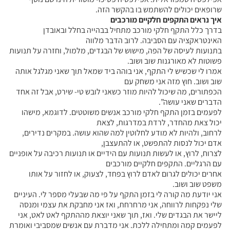
שרופאים יכולים להשתמש בו בהקשר הזה.
איך נראים התקפים חלקיים מורכבים
בדרך כלל התקף חלקי מורכב מתחיל בבהייה בחלל ובאובדן
האינטראקציה עם הסביבה. לרוב הדבר מלווה
בתנועות לעיסה של הפה, מישוש של הבגדים, מלמול, וחזרה על תנועות
פשוטות לא מאורגנות שוב ושוב.
אמרו לי שכשיש לי התקף, אני בוהה ביד שמאל תוך שאני מגלגל אותה
שוב ושוב. חוץ מזה אני משחק עם
הכפתורים, מה שיכול להיות מוזר כשאני לובש טי- שירט, אבל זה אחד
הדברים שאני עושה”.
לפעמים בזמן התקף חלקי מורכב אנשים משוטטים. לדוגמא, מישהו
יכול צאת מהחדר, לרדת במדרגות, לצאת
לרחוב, ולהיות לא מודע לחלוטין למה שהוא עושה. במקרים נדירים,
אדם יכול לנסות להתפשט, או להתעצבן,
לצרוח, לרוץ, או לעשות תנועות עם הידיים או תנועות רכיבה על אופניים
עם הרגליים. התקפים חלקיים מורכבים
אחרים יכולים לגרום לאדם לרוץ בפחד, לצעוק, או לחזור על אותו
משפט שוב ושוב.
אני יודעת מה קורה לי בזמן התקף על פי מה שבעלי מספר לי. העיניים
שלי נפקחות לרווחה, אני מרחרחת, ואז אני מחבקת את עצמי ומנסה
ליישר את הבגדים שלי. ואז, תוך שאני יוצאת מההתקף לאט לאט, אני
לפעמים קמה ומתחילה ללכת. אני מדברת עם אנשים שמסביבי ואומרת