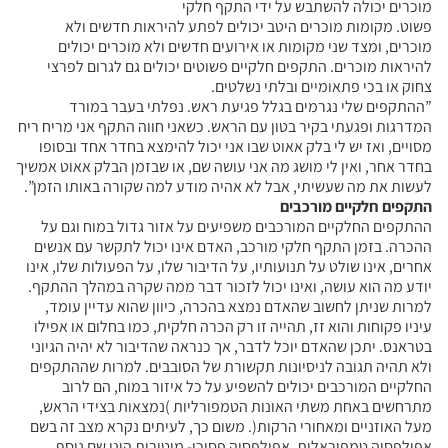
מוכרים יכולה להשתבש על ידי התקף חלקי
פשוט. מקומות מוכרים היטב יכולים לפתע להיראות חדשים ולא
מוכרים, ומצד שני מקומות או אירועים חדשים ולא מוכרים יכולים
להיראות מוכרים. התקפים חלקיים פשוטים יכולים גם לגרום לפרצי
צחוק או בכי פתאומיים ובלתי נשלטים.
”ההתקפים שלי נגרמים בגלל פגיעת ראש. נפלתי בעבר במורד
המדרגות ופגעתי בקיר בטון עם הראש. כשאני חווה התקף אני מריח ריח
מסויים, ואז יש לי בלק אאוט שבו אני יכול להימצא בחדר אחד ובסופו
בחדר אחר, ואין לי מושג מה אני עושה שם, או שבזמן הבלק אאוט אמשיך
לעשות את מה שעשיתי, אבל לא אהיה מודע למה שקורה באותו הזמן”.
התקפים חלקיים מורכבים
ההתקפים החלקיים המורכבים משפיעים על אזור גדול במוח וגם על
ההכרה. בזמן התקף חלקי מורכב, האדם אינו יכול לתקשר עם אנשים
אחרים, אינו שולט על תנועותיו, על הדיבור שלו, על הפעולות שלו, אינו
יודע מה הוא עושה, ואינו יכול לזכור דבר ממה שקרה במהלך ההתקף.
למרות שניתן לחשוב שהאדם נמצא בהכרה, כיוון שהוא עדיין עומד,
עיניו פקוחות והוא זז, תהייה זו רק הכרה חלקית, כמו בחלום או אפילו
בטראנס. יתכן שהאדם יוכל לדבר, אך כנראה שהדיבור לא יהיה הגיוני
ולא תהיה תגובה לניסיונות תקשורת של הסובבים. למרות שההתקפים
החלקיים המורכבים יכולים להשפיע על כל איזור במוח, הם לרוב
מתרחשים באחת משתי האונות הטמפורליות )נמצאות בצידי הראש,
מעל האוזניים ומאחורי הרקות(. משום כך, לעיתים נקרא מצב זה בשם
אפילפסיה טמפוראלית. אפילפסיה פסיכו- מוטורית הינו שם נוסף