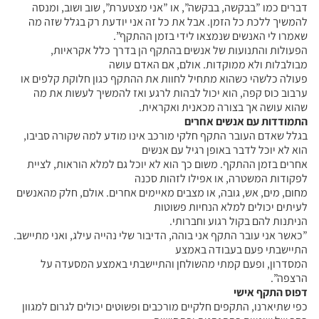
דברים כמו ”בבקשה, בבקשה”, או ”אני מצטערת”, שוב ושוב, ומנסה
להמשיך ללכת כל הזמן. אבל את כל זה אני יודעת רק בגלל שזה מה
שאמרו לי האנשים שנמצאו לידי בזמן ההתקף”.
הפעולות והתנועות של אנשים בהתקף הן בדרך כלל אקראיות,
מבולבלות ולא ממוקדות. אולם, אם האדם עושה
פעולה כלשהי כשהוא מתחיל לחוות את ההתקף כגון חלוקת קלפים או
ערבוב כוס קפה, הוא יכול לבהות לרגע ואז להמשיך לעשות את מה
שהוא עושה אך בצורה מכאנית ואקראית.
התמודדות עם אנשים אחרים
בגלל שאדם העובר התקף חלקי מורכב אינו מודע למה שקורה סביבו,
הוא לא יוכל לדבר באופן רגיל עם אנשים
אחרים בזמן ההתקף. משום כך הוא לא יוכל גם למלא הוראות, לציית
לפקודות המשטרה, או אפילו לזהות סכנה
מחום, מים, אש, גובה, או מצבים מאיימים אחרים. אולם, חלק מהאנשים
לעיתים יכולים למלא הנחיות פשוטות
הניתנות להם בקול רגוע וחברותי.
”כאשר אני עובר התקף אני בוהה, הדיבור שלי נהייה עילג, ואני מתיישב.
התיישבתי פעם בעבודה באמצע
המסדרון, ופעם קמתי מהשולחן והתיישבתי באמצע המסעדה על
הרצפה”.
דפוס התקף אישי
כפי שתיארנו, התקפים חלקיים מורכבים ופשוטים יכולים לגרום למגוון