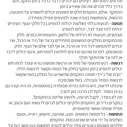
מודעים למתרחש. לעיתים הם יכולים לדבר כרגיל בזמן התקף, והם
בדרך כלל זוכרים את מה שאירע בזמן
ההתקף. אולם, התקפים חלקיים פשוטים יכולים להשפיע על התנועה,
הרגשות, והתחושות בצורה שונה ולפעמים אפילו מפחידה.
תנועה
– תנועות בלתי נשלטות יכולות להופיע בכל חלקי הגוף. העיניים
יכולות לזוז מצד לצד, יכולים להופיע
מצמוצים, תנועות לא רגילות של הלשון, התעוותויות בפנים. חלק
מההתקפים החלקיים הפשוטים מתחילים ברעד של היד או הרגל, ואז
יכולים להתפשט לכל היד או הרגל, או אף לצד שלם של הגוף. חלק
מהאנשים, למרות שהינם מודעים לחלוטין למתרחש, אינם יכולים לדבר
או לזוז עד שההתקף חולף.
רגשות
– רגש פתאומי של פחד או הרגשה שמשהו נורא עומד להתרחש
יכולים להופיע בזמן התקף בחלק של המוח הקשור לרגשות הללו.
”הבת שלי ג’יידי חוותה התקפים שהשפיעו על החלק במוח שקשור
לרגשות הפחד והבהלה. בשל שום סיבה
שיכולנו לראות, היא הייתה נהיית מפוחדת בפתאומיות. זה היה קורה גם
בבית הספר. לקח לנו הרבה זמן להבין
מה לא בסדר, לקבל תרופה, ולהשיג שליטה בהתקפים”.
במקרים נדירים, התקפים חלקיים יכולים לגרום לרגשות זעם וכעס, או
אפילו שמחה ואושר פתאומיים.
תחושות
– כל חמשת החושים- מגע, שמיעה, מישוש, ראייה, וטעם-
נשלטים על ידי אזורים שונים במוח. התקפים
חלקיים פשוטים באזורים אלה יכולים להפיק תחושות כגון משב רוח על