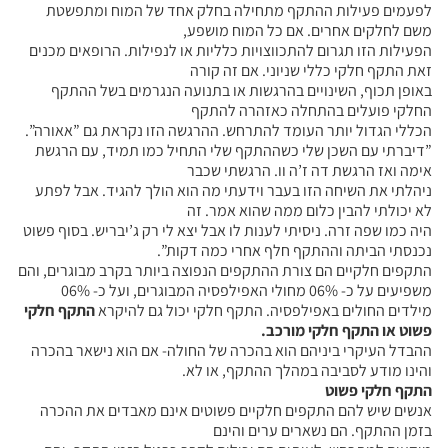
לפעמים פעילות ההתקף מתחילה בחלק אחד של המוח ומתפשטת
משם לחלקים אחרים. אם כל המוח מושפע,
הפעילות הזו תגרום להתכווצויות כלליות או לנפילות. הרופאים מכנים
זאת התקף חלקי כללי שניוני. אם זה קורה
באופן תכוף, השינויים בהרגשות או בתנועה הנגרמים בשל ההתקף
החלקי פועלים בהתחלה כאזהרה להתקף
הכללי הגדול יותר העומד להתרחש. ההרגשה הזו נקראת גם ”אאורה”.
”דיברתי עם השכן שלי כשההתקף שלי התחיל כמו תמיד, עם הרגשת
אימה ואז הרגשת דה ז’ה וו. הרגשתי שכבר
ניהלתי את השיחה הזו בעבר וידעתי מה הוא הולך להגיד. אבל לפתע
לא יכולתי להבין כלום ממה שהוא אמר. זה
היה כמו שפה זרה. ניסיתי לענות לו אבל יצא לי רק ג’יבריש. בסוף פשוט
נכנסתי הביתה וההתקף חלף אחרי כמה דקות”.
התקפים חלקיים הם צורת ההתקפים הנפוצה ביותר בקרב מבוגרים, והם
משפיעים על כ- 06% מחולי האפילפסיה המבוגרים, ועל כ- 06%
מילדים החולים באפילפסיה. התקף חלקי יכול גם להיקרא
התקף חלקי
פשוט או התקף חלקי מורכב.
ההבדל העיקרי ביניהם הוא בהכרה של החולה- אם הוא נישאר בהכרה
והינו מודע לסביבה במהלך ההתקף, או לא.
התקף חלקי פשוט
אנשים שיש להם התקפים חלקיים פשוטים אינם מאבדים את ההכרה
בזמן ההתקף. הם נשארים ערים והינם