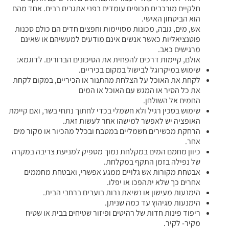
חלקיים מורכבים תכופים עומדים בפני אתגרים רבים. אחד מהם
הוא הביטחון האישי.
אש, מים, גובה, מכונות מסויימות וחפצים חדים הם כולם סכנות
פוטנציאליות כאשר אנשים אינם מודעים למעשיהם או שאינם
מרגישים כאב.
אולם, קיימות דרכים להפחית את הסיכונים הברורים. לדוגמא:
שימוש במיקרוגל לבישול במקום בכיריים.
לקחת את האוכל על הצלחת מהתנור או הכיריים, במקום לקחת
את כל הסיר או המגש עם האוכל או המים
החמים אל השולחן.
שימוש בסכין רגיל ולא חשמלי בכדי לחתוך נתחי בשר, ואם קיימת
האופציה יש לאפשר למישהו אחר לעשות זאת.
הרחקת מכשירים חשמליים במטבח ובכלל מהכיור או מקור מים
אחר.
כיוון מחמם המים במקלחת נמוך מספיק למניעת צריבה במקרה
של נפילה בזמן התקף במקלחת.
אבטחת מקורות אש גלויים ממגע אפשרי, ואבטחת מחממים
אחרים כך שלא יתהפכו או יפלו.
הימנעות מעישון או נשיאת נרות בוערים ברחבי הבית.
הימנעות מגיהוץ עד כמה שניתן.
ריפוד פינות חדות של רהיטים ופיזור שטיחים בבית או שטיח
מקיר- לקיר.