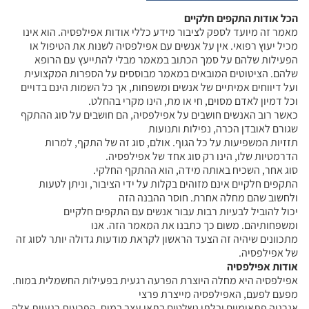
הכל אודות התקפים חלקיים
מאמר זה מיועד לספק לציבור מידע כללי אודות אפילפסיה. הוא אינו
מכיל יעוץ רפואי. אין על אנשים עם אפילפסיה לשנות את הטיפול או
הפעילות שלהם על סמך הכתוב במאמר מבלי להתייעץ עם הרופא
שלהם. הציטוטים המובאים במאמר מבוססים על הספרות המקצועית
ועל דיווחים אמיתיים של אנשים ומשפחות, אך כל השמות הינם בדויים
וכל דמיון לאדם מסוים, חי או מת, הינו מקרי בהחלט.
כאשר רוב האנשים חושבים על אפילפסיה, הם חושבים על סוג ההתקף
שגורם לאובדן הכרה, נפילות ותנועות
תזזיות המשפיעות על כל הגוף. אולם, סוג זה של התקף, למרות
הדרמטיות שלו, הינו רק סוג אחד של אפילפסיה.
סוג אחר, השכיח באותה מידה, הוא ההתקף החלקי.
התקפים חלקיים אינם מזוהים בקלות על ידי הציבור, וניתן לטעות
ולחשוב שהם מחלה אחרת. חוסר ההבנה הזה
יכול להוביל לבעיות רבות עבור אנשים עם התקפים חלקיים
ומשפחותיהם. משום כך כתבנו את המאמר הזה. אנו
מתכוונים שיהיה זה הצעד הראשון לקראת מודעות גדולה יותר לסוג זה
של אפילפסיה.
אודות אפילפסיה
אפילפסיה היא מחלה היוצרת הפרעה רגעית בפעילות החשמלית במוח.
מפעם לפעם, האפילפסיה מייצרת פרצי
אנרגיה פתאומיים ובלתי נשלטים בתאי עצב במוח. הפרעות רגעיות אלה