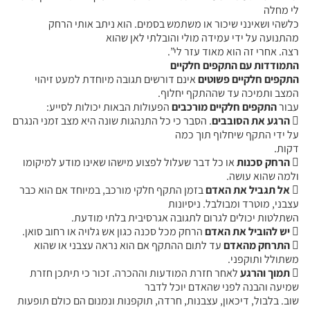
לי מחלה
כלשהי ושאינני שיכור או משתמש בסמים. הוא ניתב אותי הרחק
מהתנועה על ידי עמידה מולי והובלתי לאן שהוא
רצה. אחרי זה הוא מאוד עזר לי”.
התמודדות עם התקפים חלקיים
התקפים חלקיים פשוטים
אינם דורשים תגובה מיוחדת למעט זיהוי
המצב ותמיכה עד שההתקף יחלוף.
עבור
התקפים חלקיים מורכבים
הפעולות הבאות יכולות לסייע:

הרגע את הסובבים
. הסבר כי כל התנהגות שונה היא מצב זמני הנגרם
על ידי התקף שיחלוף תוך כמה
דקות.

הרחק סכנות
או כל דבר שעלול לפצוע מישהו שאינו מודע למיקומו
ולמה שהוא עושה.

אל תגביל את האדם
בזמן התקף חלקי מורכב, במיוחד אם הוא כבר
עצבני, מוטרד ומבולבל. ניסיונות
השתלטות יכולים לגרום לתגובה אגרסיבית בלתי מודעת.

יש להוביל את האדם
הרחק מכל סכנה כגון אש גלויה או רחוב סואן.

התרחק מהאדם
עד לתום ההתקף אם הוא נראה עצבני או שהוא
משתולל ותוקפני.

תמוך והרגע
לאחר חזרת המודעות וההכרה. זכור כי תיתכן חזרת
שמיעה והבנה לפני שהאדם יוכל לדבר
שוב. בלבול, דיכאון, עצבנות, חרדה, תוקפנות ונמנום הם כולם תופעות