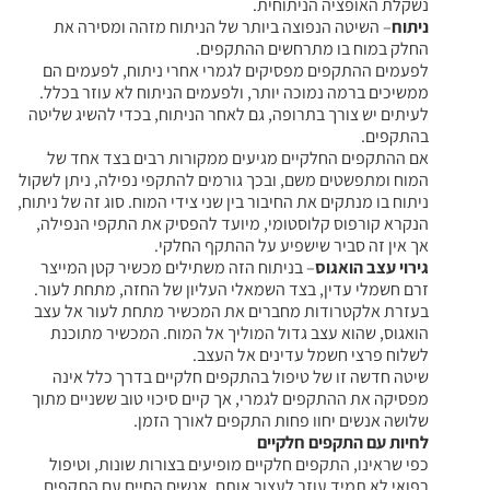
נשקלת האופציה הניתוחית.
ניתוח
– השיטה הנפוצה ביותר של הניתוח מזהה ומסירה את
החלק במוח בו מתרחשים ההתקפים.
לפעמים ההתקפים מפסיקים לגמרי אחרי ניתוח, לפעמים הם
ממשיכים ברמה נמוכה יותר, ולפעמים הניתוח לא עוזר בכלל.
לעיתים יש צורך בתרופה, גם לאחר הניתוח, בכדי להשיג שליטה
בהתקפים.
אם ההתקפים החלקיים מגיעים ממקורות רבים בצד אחד של
המוח ומתפשטים משם, ובכך גורמים להתקפי נפילה, ניתן לשקול
ניתוח בו מנתקים את החיבור בין שני צידי המוח. סוג זה של ניתוח,
הנקרא קורפוס קלוסטומי, מיועד להפסיק את התקפי הנפילה,
אך אין זה סביר שישפיע על ההתקף החלקי.
גירוי עצב הואגוס
– בניתוח הזה משתילים מכשיר קטן המייצר
זרם חשמלי עדין, בצד השמאלי העליון של החזה, מתחת לעור.
בעזרת אלקטרודות מחברים את המכשיר מתחת לעור אל עצב
הואגוס, שהוא עצב גדול המוליך אל המוח. המכשיר מתוכנת
לשלוח פרצי חשמל עדינים אל העצב.
שיטה חדשה זו של טיפול בהתקפים חלקיים בדרך כלל אינה
מפסיקה את ההתקפים לגמרי, אך קיים סיכוי טוב ששניים מתוך
שלושה אנשים יחוו פחות התקפים לאורך הזמן.
לחיות עם התקפים חלקיים
כפי שראינו, התקפים חלקיים מופיעים בצורות שונות, וטיפול
רפואי לא תמיד עוזר לעצור אותם. אנשים החיים עם התקפים