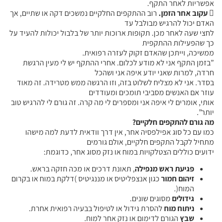
אפשריות לאחר התקף.

עקוב אחר הזמן.
רוב ההתקפים החלקיים נמשכים דקה או שתיים, אך
האדם יכול להרגיש מבולבל עד
לחצי שעה לאחר מכן. תקופות ארוכות יותר של בלבול יכולות להעיד על
כך שהפעילות ההתקפית
ממשיכה, וייתכן שהאדם זקוק לעזרה רפואית.
”בזמן התקף אני לא מודע לכלום. אחרי ההתקף יש לי מעין הרגשת
חרדה, למרות שאני יודע איפה אני ושהכל
בסדר. אני לא מצליח לשלוט בזה, וזו הרגשה ממש מטרידה. זה מאוד
עוזר אם האנשים מסביבי תומכים ומעודדים
אותי, אומרים לי איפה אני ומספרים לי מה קרה. זה גורם לי להרגיש טוב
יותר”.
מה גורם להתקפים חלקיים?
כמו עם כל סוג אפילפסיה אחר, אין דרך וודאית לדעת למה מישהו
מתחיל לקבל התקפים חלקיים, אולם גורמים
ידועים כוללים הצטלקויות במוח או נזק מסוג אחר, כדוגמת:
פגיעת ראש מנפילה
, תאונת דרכים או מכה חזקה בראש.
זיהום חמור
כגון אנצפליטיס או מננגיטיס )דלקת במוח או בקרום
המוח(.
גידולים
מסוגים שונים.
ניתוח מוח
להסרת גידול או לטיפול בבעיה רפואית אחרת.
שבץ
הגורם לדימום או נזק אחר למוח.