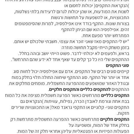
)הנקראות התקפים( יכולות לחסום או
לשנות את המודעות, או שהן יכולות לגרום לרעידות בלתי נשלטות,
התכווצויות, או להשפעות על תחושות ורגשות
בצורות שונות. התקף בודד אינו אפילפסיה, למרות שהסימפטומים
זהים. אפילפסיה הוא שם הניתן להתקף
המתרחש יותר מפעם אחת.
”יש לי התקפים מאז שאני זוכר את עצמי. חשבתי שלכולם יש אותם.
בזמן משחק הייתי מקבל תחושה מוזרה
בראש, ולפעמים לא יכולתי לדבר. פשוט הייתי יושב ובוהה בחלל.
ההתקפים שלי היו כל כך קלים עד שאף אחד לא ידע שהם התרחשו”.
סוגי התקפים
קיימים סוגים רבים של התקפים. אדם עם אפילפסיה יכול לחוות סוג
אחד או יותר של התקף. סוג ההתקף שיחווה החולה תלוי בחלק במוח
ובגודל האזור שמושפעים מההפרעה החשמלית. מומחים מחלקים את
ההתקפים
להתקפים כלליים והתקפים חלקיים
.
התקפים כלליים
מתרחשים כאשר הפרעה חשמלית מציפה את כל המוח
בבת אחת וגורמת לאובדן הכרה, נפילות, עוויתות )הנקראים גם
התקפים טוני- קלוניים או התקפי גראנד מאל( או התכווצויות שרירים
חזקות.
התקפים חלקיים
מתרחשים כאשר ההפרעה החשמלית מתרחשת רק
בחלק אחד של המוח, ומשפיעה על
הפעולות הפיזיות או המנטאליות עליהן אחראי חלק זה של המוח.