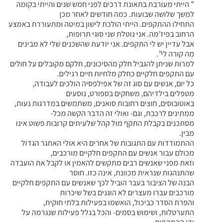
” הייתי מעורבת בתאונת דרכים לפני חמש שנים והייתי בקומה
למשך שלושה שבועות. כמה חודשים לאחר מכן
התחילו ההתקפים. הייתי הולכת לישון במיטה ומתעוררת באמצע
הרחוב בפיז’מה. אני נוטלת שני סוגי תרופות,
אבל עדיין יש לי התקפים. אני יודעת שהשכנים שלי לא מבינים
מה קורה לי”.
למרות שניתן להגביל חלק מהסיכונים, חלקם מקובלים על חולים
עם התקפים חלקיים כחלק מלחיות חיים רגילים.
כל יום, אנשים עם סוג זה של אפילפסיה הולכים לעבודה,
מטפלים בילדיהם, משחקים בספורט, נוסעים
באוטובוסים, חוצים רחובות סואנים, משתמשים במדרגות נעות,
ממתינים לרכבת, וגם- ואולי זה הדבר הקשה מכל-
מסתכנים בקבלת התקף מול קהל שלעיתים קרובות פשוט אינו
מבין.
ההתמודדות עם התגובות של אחרים היא אולי האתגר הגדול
מכולם עבור אנשים עם התקפים חלקיים מורכבים,
וזאת מפני שאנשים רבים מתקשים להאמין או לקבל את הועבדה
שהתנהגות שנראית מכוונת, אינה כזו. חוסר
הבנה של הציבור בעבר הוביל לכך שאנשים עם התקפים חלקיים
מורכבים עברו מעצרים לא הוגנים בשל שיכרות
והפרת הסדר כביכול, הואשמו בפעילות בלתי חוקית,
התערטלות, ושימוש בסמים- והכל בגלל פעילות שנגרמה על