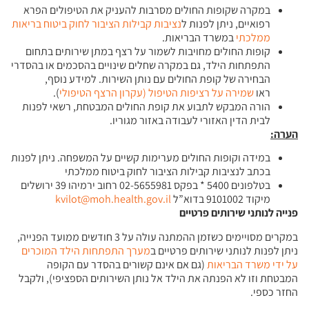
במקרה שקופות החולים מסרבות להעניק את הטיפולים הפרא
רפואיים, ניתן לפנות ל
נציבות קבילות הציבור לחוק ביטוח בריאות
ממלכתי
במשרד הבריאות.
קופות החולים מחויבות לשמור על רצף במתן שירותים בתחום
התפתחות הילד, גם במקרה שחלים שינויים בהסכמים או בהסדרי
הבחירה של קופת החולים עם נותן השירות. למידע נוסף,
ראו
שמירה על רציפות הטיפול (עקרון הרצף הטיפולי
).
הורה המבקש לתבוע את קופת החולים המבטחת, רשאי לפנות
לבית הדין האזורי לעבודה באזור מגוריו.
הערה:
במידה וקופות החולים מערימות קשיים על המשפחה. ניתן לפנות
בכתב לנציבות קבילות הציבור לחוק ביטוח ממלכתי
בטלפונים 5400 * בפקס 02-5655981 רחוב ירמיהו 39 ירושלים
מיקוד 9101002 בדוא”ל
kvilot@moh.health.gov.il
פנייה לנותני שירותים פרטיים
במקרים מסויימים כשזמן ההמתנה עולה על 3 חודשים ממועד הפנייה,
ניתן לפנות לנותני שירותים פרטיים ב
מערך התפתחות הילד המוכרים
על ידי משרד הבריאות
(גם אם אינם קשורים בהסדר עם הקופה
המבטחת וזו לא הפנתה את הילד אל נותן השירותים הספציפי), ולקבל
החזר כספי.