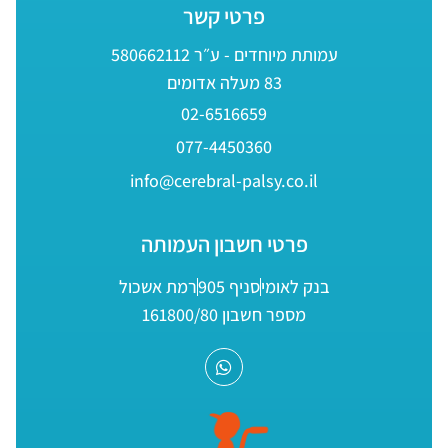
פרטי קשר
עמותת מיוחדים - ע״ר 580662112
83 מעלה אדומים
02-6516659
077-4450360
info@cerebral-palsy.co.il
פרטי חשבון העמותה
בנק לאומי
סניף 905
רמת אשכול
מספר חשבון 161800/80