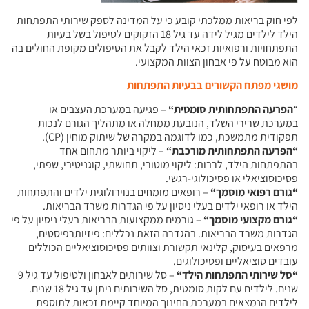
לפי חוק בריאות ממלכתי קובע כי על המדינה לספק שירותי התפתחות
הילד לילדים מגיל לידה עד גיל 18 הזקוקים לטיפול בשל בעיות
התפתחויות ורפואיות זכאי הילד לקבל את הטיפולים מקופת החולים בה
הוא מבוטח על פי אבחון הצוות המקצועי.
מושגי מפתח הקשורים בבעיות התפתחות
“
הפרעה התפתחותית סומטית
“
– פגיעה במערכת העצבים או
במערכת שרירי השלד, הנובעת ממחלה או מתהליך הגורם לנכות
תפקודית מתמשכת, כמו לדוגמה במקרה של שיתוק מוחין (CP).
“
הפרעה התפתחותית מורכבת
“
– ליקוי ביותר מתחום אחד
בהתפתחות הילד, לרבות: ליקוי מוטורי, תחושתי, קוגניטיבי, שפתי,
פסיכוסוציאלי או פסיכולוגי-רגשי.
“
גורם רפואי מוסמך
“
– רופאים מומחים בנוירולוגית ילדים והתפתחות
הילד או רופאי ילדים בעלי ניסיון על פי הגדרות משרד הבריאות.
“
גורם מקצועי מוסמך
“
– גורמים ממקצועות הבריאות בעלי ניסיון על פי
הגדרות משרד הבריאות. בהגדרה הזאת נכללים: פיזיותרפיסטים,
מרפאים בעיסוק, קלינאי תקשורת וצוותים פסיכוסוציאליים הכוללים
עובדים סוציאליים ופסיכולוגים.
“
סל שירותי התפתחות הילד
“
– סל שירותים לאבחון ולטיפול עד גיל 9
שנים. לילדים עם לקות סומטית, סל השירותים ניתן עד גיל 18 שנים.
לילדים הנמצאים במערכת החינוך המיוחד קיימת זכאות לתוספת