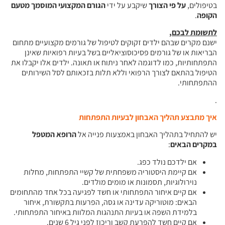
בטיפולים,
על פי הצורך
שיקבע על ידי
הגורם המקצועי המוסמך מטעם
הקופה
.
לתשומת לבכם
,
ישנם מקרים שבהם ילדים זקוקים לטיפול של גורמים מקצועיים מתחום
הבריאות או של גורמים פסיכוסוציאליים בשל בעיות רפואיות שאינן
התפתחותיות, כמו לדוגמה לאחר ניתוח או תאונה. ילדים אלו יקבלו את
הטיפול בהתאם לצורך הרפואי וללא תלות בזכאותם לסל השירותים
ההתפתחותי.
.
איך מתבצע תהליך האבחון לבעיות התפתחות
יש להתחיל בתהליך האבחון באמצעות פנייה אל
הרופא המטפל
במקרים הבאים
:
אם ילדכם נולד כפג.
אם קיימת היסטוריה משפחתית של קשיי התפתחות, מחלות
נוירולוגיות, תסמונות או מומים מולדים.
אם קיים איחור התפתחותי או חשד לפגיעה בכל אחד מהתחומים
הבאים: מוטוריקה עדינה או גסה, הפרעות בתקשורת, איחור
בלמידת השפה או בעיות התנהגות המלוות באיחור התפתחותי.
אם קיים חשד להפרעת קשב וריכוז לפני גיל 6 שנים.