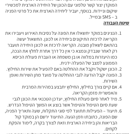
המוקדן יצור קשר טלפוני עם הכונן של היחידה הארצית למכשירי
שיקום וניידות. בנוסף, יעביר ליחידה הארצית את כל פרטי הפניה
ב – SMS ובמייל.
שיטת העבודה
הנציגים במוקד יתשאלו את הפונה על נסיבות האירוע ויעבירו את
הקריאה לרכזת התיקונים ביחידה או לכונן. התשאול יעשה
בהתאם לשאלון מובנה. הקריאה לרכזת או לכונן היחידה תועבר
רק לאחר שנבדק ונמצא כי אין כל דרך אחרת לחלץ את הנכה,
כמו היעזרות במלווה או בן משפחה או העברת פעולת הכיסא
הממונע למצב של הפעלה ידנית.
הכונן ישקול ויקבל את ההחלטה באם להפעיל את שירות החילוץ.
הפונה יקבל הודעה לגבי ההחלטה על מועד מתן השירות ואופן
השירות.
אם קיים צורך בחילוץ, החילוץ יתבצע במהירות המרבית
והאפשרית מזמן הקריאה.
מיד לאחר סיום פעולת החילוץ, יעדכן הטכנאי את הכונן לגבי
שעת סיום הטיפול והטיפול אשר בוצע או המשך הטיפול הנדרש.
תיעוד – הפעילות תתועד לפי סוגי התקלות, שעה ותאריך הפניה,
שם הפונה, כתובתו וזמן הגעה. התיעוד ירשם הן במוקד קול
הבריאות והן ביחידה הארצית וזאת לצורך בקרה, לימוד והפקת
לקחים.