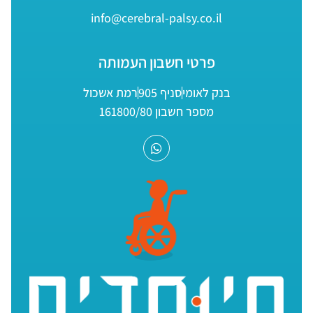
info@cerebral-palsy.co.il
פרטי חשבון העמותה
בנק לאומי
סניף 905
רמת אשכול
מספר חשבון 161800/80