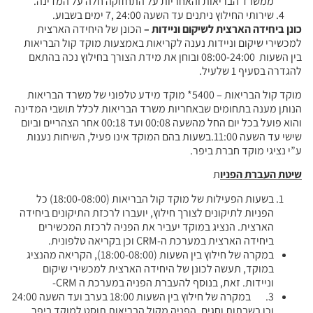
ממשרד הבריאות והאחריות על התחזוקה חלה על המדינה.
שירותי החילוץ ניתנים עד השעה 24:00 ,7 ימים בשבוע.
כונן ביחידה הארצית לשיקום וניידות
–
הכונן של היחידה הארצית
למכשירי שיקום וניידות נענה לקריאות באמצעות מוקד קול הבריאות
בין השעות 08:00-24:00 ובוחן את מידת הצורך בחילוץ נכה בהתאם
להגדרה בסעיף 1 שלעיל.
מוקד קול הבריאות – 5400* מוקד מידע טלפוני של משרד הבריאות
הנותן מענה בתחומים שבאחריות משרד הבריאות לכלל תושבי המדינה
והוא פועל בכל יום החל מהשעה 00:08 ועד 00:18 אחר הצהריים וביום
שישי עד השעה 11:00.בשעות בהם המוקד אינו פעיל, השיחות נענות
ע”י נציגי מוקד חברת ביפר.
שיטת העברת הפניו
ת
בשעות הפעילות של מוקד קול הבריאות
(18:00-08:00)
כל
הפניות לתיקונים לצורך חילוץ, יועברו לרכזת התיקונים ביחידה
הארצית. הנציג במוקד יעביר את הפניה לרכזת המכשירים
ביחידה הארצית במערכת ה-CRM וכן בקריאה טלפונית.
במקרה של חילוץ בין השעות (18:00-08:00), הקריאה מהנציג
במוקד, תעשה לכונן של היחידה הארצית למכשירי שיקום
וניידות. זאת, בנוסף להעברת הפניה במערכת ה CRM-
3. במקרה של חילוץ בין השעות 18:00 בערב ועד השעה 24:00
וכן בשבתות וחגים, הפניה מקול הבריאות תוסט למוקד ביפר.