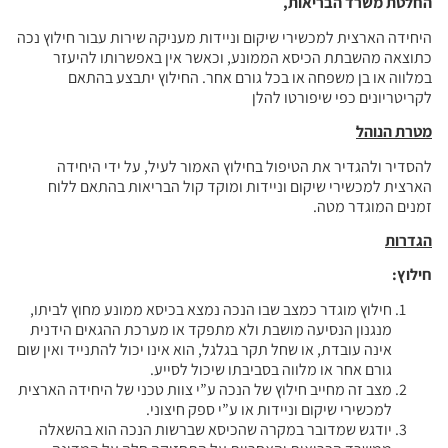
החלטת משרד הבריאות,
היחידה הארצית למכשירי שיקום וניידות מעניקה שירות עבור חילוץ נכה
כתוצאה מהשבתת הכיסא הממונע, וכאשר אין באפשרותו להיעזר
במלווה או בן משפחה או בכל גורם אחר. החילוץ יתבצע בהתאם
לקריטריונים כפי שיפורטו להלן
מטרת הנוהל
להסדיר ולהגדיר את הטיפול בחילוץ האמור לעיל, על ידי היחידה
הארצית למכשירי שיקום וניידות ומוקד קול הבריאות בהתאם ללוח
זמנים המוגדר מטה.
הגדרות
חילוץ
:
חילוץ מוגדר כמצב שבו הנכה נמצא בכיסא ממונע מחוץ לביתו,
מנגנון הנסיעה מושבת ולא מתפקד או מערכת ההגאים הידנית
אינה עובדת, או שחל תקר בגלגל, הוא אינו יכול להתנייד ואין שום
גורם אחר או מלווה בסביבתו שיכול לסייע.
מצב זה מחייב חילוץ של הנכה ע”י צוות טכני של היחידה הארצית
למכשירי שיקום וניידות או ע”י ספק חיצוני.
יודגש שמדובר במקרה שהכיסא שברשות הנכה הוא בהשאלה