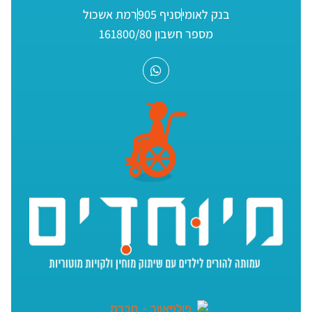
בנק לאומי
סניף 905
רמת אשכול
מספר חשבון 161800/80