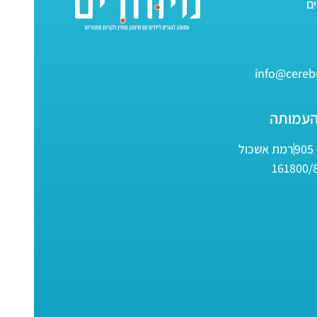
info@cerebr
העמותה
9
רמת אשכול