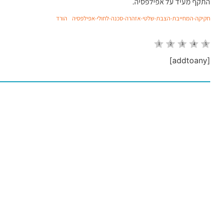
התקף מעיד על אפילפסיה.
חקיקה-המחייבת-הצבת-שלטי-אזהרה-סכנה-לחולי-אפילפסיה
הורד
[addtoany]