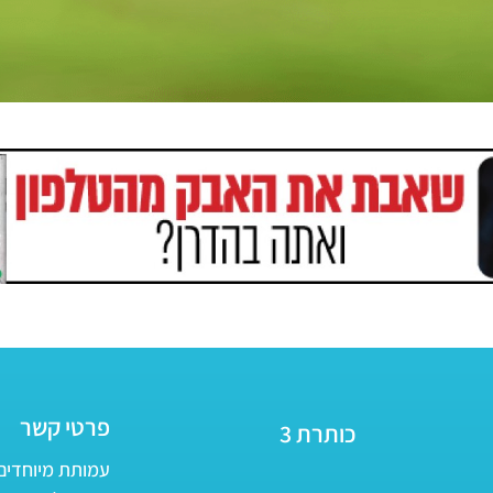
פרטי קשר
כותרת 3
עמותת מיוחדים - ע״ר 