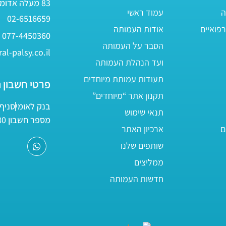
83 מעלה אדומים
ה
עמוד ראשי
02-6516659
פואיים
אודות העמותה
077-4450360
הסבר על העמותה
al-palsy.co.il
ועד הנהלת העמותה
תעודות עמותת מיוחדים
פרטי חשבון 
תקנון אתר “מיוחדים”
בנק לאומי
סניף 05
תנאי שימוש
מספר חשבון 161800/80
ם
ארכיון האתר
שותפים שלנו
ממליצים
חדשות העמותה