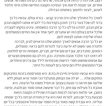
לעצב את יהודה להיות אדם אכפתי, שרגיש לצרכים והרגשות של אנשים
אחרים. אני מצפה לראות איך הנסיכה הקטנה החדשה שלנו מימי תלמד
לאהוב, לעזור ולתמוך באחותה הגדולה.
לאורך כל התהליך שלנו היה מרכיב קבוע – בורא עולם. עכשיו כל כך
ברור לנו שכל צעד בדרך תוכנן בקפדנות כדי להביא אותנו למקום הנכון
ובזמן הנכון. למדנו וגדלנו כל כך הרבה כמשפחה. עינינו נפקחו לעובדה
שלכל אדם בעולם הזה יש אתגרים. לאף אחד אין את החיים המושלמים
האלה שלימדו אותנו לצפות להם.
יש כל כך הרבה אנשים לאורך המסע שלנו הראויים לציון ,לברכה
ולתודה ואני פשוט לא יודעת כיצד להודות להם כראוי: מטפלים,
רופאים, מתנדבים, עובדים סוציאליים, חברים, משפחה וזרים לחלוטין.
לא ראינו דבר מלבד אהבה ותמיכה. נכון, היו לנו גם מפגשים מצערים
עם אנשים שפשוט חסרי רגישות ואכפתיות לילד עם צרכים מיוחדים.
אבל המפגשים הללו הם טיפה בים לעומת כל היתר.
אסתי היא עכשיו יפהפייה חייכנית בת 8. היא מפורסמת בזכות החיבוקים
החזקים שלה … יש לה את הצחוק מתגלגל הכי חמוד והיא תצחק ללא
שליטה אם תראה כי פגעת בעצמך או תפיל משהו על הרצפה. היא
אוהבת כל פעילות עם מים, כל דבר שיעשה אותה סופר מבולגנת, ופיצה
כמובן. אני מלאת הערצה לכמות העבודה שהילדה הקטנה הזאת
מבצעת בכל יום נתון. למרות זאת היא עדיין חוזרת הביתה כל כך שמחה
ועליזה. היא עובדת קשה מאוד בבית הספר עם טיפול אינטנסיבי בכל יום