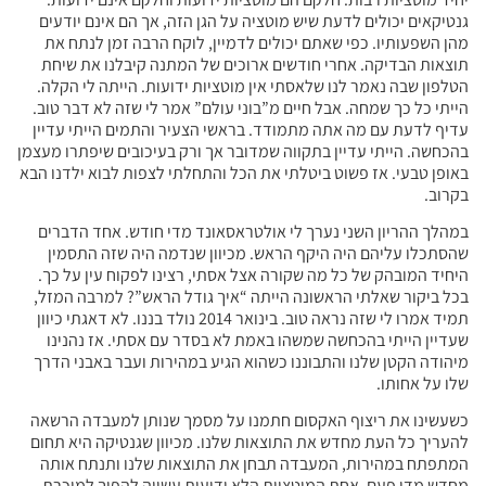
גנטיקאים יכולים לדעת שיש מוטציה על הגן הזה, אך הם אינם יודעים
מהן השפעותיו. כפי שאתם יכולים לדמיין, לוקח הרבה זמן לנתח את
תוצאות הבדיקה. אחרי חודשים ארוכים של המתנה קיבלנו את שיחת
הטלפון שבה נאמר לנו שלאסתי אין מוטציות ידועות. הייתה לי הקלה.
הייתי כל כך שמחה. אבל חיים מ”בוני עולם” אמר לי שזה לא דבר טוב.
עדיף לדעת עם מה אתה מתמודד. בראשי הצעיר והתמים הייתי עדיין
בהכחשה. הייתי עדיין בתקווה שמדובר אך ורק בעיכובים שיפתרו מעצמן
באופן טבעי. אז פשוט ביטלתי את הכל והתחלתי לצפות לבוא ילדנו הבא
בקרוב.
במהלך ההריון השני נערך לי אולטראסאונד מדי חודש. אחד הדברים
שהסתכלו עליהם היה היקף הראש. מכיוון שנדמה היה שזה התסמין
היחיד המובהק של כל מה שקורה אצל אסתי, רצינו לפקוח עין על כך.
בכל ביקור שאלתי הראשונה הייתה “איך גודל הראש”? למרבה המזל,
תמיד אמרו לי שזה נראה טוב. בינואר 2014 נולד בננו. לא דאגתי כיוון
שעדיין הייתי בהכחשה שמשהו באמת לא בסדר עם אסתי. אז נהנינו
מיהודה הקטן שלנו והתבוננו כשהוא הגיע במהירות ועבר באבני הדרך
שלו על אחותו.
כשעשינו את ריצוף האקסום חתמנו על מסמך שנותן למעבדה הרשאה
להעריך כל העת מחדש את התוצאות שלנו. מכיוון שגנטיקה היא תחום
המתפתח במהירות, המעבדה תבחן את התוצאות שלנו ותנתח אותה
מחדש מדי פעם. אחת המוטציות הלא ידועות עשויה להפוך למוכרת,