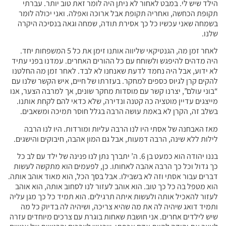
הילד שיש לי. במבט לאחור לא ניתן היה לומר זאת טוב יותר. עברתי
תקופת הכחשה, ואחריה תקופת אבל ארוכה ואפלה. ואני יכולה לומר
בשמחה שאני עכשיו כל כך אסירת תודה, שמחה וגאה בנסיכה היקרה
שלנו.
לאחר זמן מה, הגנטיקאי שליווה אותנו זימן את כל 5 המשפחות יחד.
היה מדהים להיפגש ולשוחח עם כל ההורים האחרים. עמדנו בפני עתיד
לא ידוע, אבל היה נחמד לדעת שאנחנו לא לבד. לאחר זמן מה החלטנו
להקים קרן לגיוס כספים למחקר. בעזרתו של חיים, איש הקשר שלנו עם
“בוני עולם”, יצרנו קשר עם מוסדות מחקר שונים, אך למרבה הצער, אנו
מייצגים עדיין מוטציה כה קטנה ונדירה, שלא כדאי להם לקחת אותנו.
בשלב זה, הקרן לא באמת עושה הרבה בגלל חוסר תמיכה ומשאבים.
מאז האבחנה של אסתי היו לנו הרבה עליות ומורדות. היו לנו הרבה
לילות ללא שינה, הרבה דמעות, אבל גם המון אהבה, חיבוקים והישגים.
בננו יהודה הוא כמעט בן 6. ה’ יתברך נתן לנו פנינה של ילד עם לב כל
כך גדול וכל כך הרבה אהבה לאחותו. כן, לפעמים הוא מתקשה לעשות
דברים עבור אסתי וזה לא בשבילו. אבל בסך הכל, הוא מאוד אוהב אותה.
הוא מטפל בה כל כך טוב. הוא אוהב לעזור לנו לסחוב אותה, הוא אוהב
לעזור להאכיל אותה ולעשות איתה תרגילים. הוא תמיד כל כך מגן עליה
ותמיד דואג שיהיה לה את מה שהיא צריכה, ושיהיה לה בדיוק כל מה
שיש לילדים אחרים. אני חושבת שאחות בוגרת עם צרכים מיוחדים עזרה