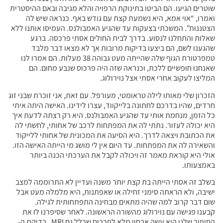
שוטרים הגיעו. הם הביטו בתינוקת הרפויה והלא מגיבה ובאם ההיסטרית
ואמרו, “אוי אמא, היא נשמעת קצת עם גודש באף. כנראה שיש לה
הצטננות”. המשכתי בצעקות עד שהגיע האמבולנס. העמיסו אותנו ללא
שאלות והתחלנו לנסוע. בדרך לבית החולים אסתי פרכסה. ברגע
שהגענו לשם, הם ביצעו בדיקות מרובות אך לא מצאו דבר מלבד
טמפרטורת הגוף שלה שהייתה מעט גבוהה 38 מעלות. הם אמרו לנו
שאנחנו חופשיים ללכת, וכנראה שזה היה פרכוס שנבע מחום. הם
המליצו לעקוב אחרי אסתי אצל נוירולוג.
הזכרון שלי מאותו לילה טראומטי, מעורפל. עם זאת, אני זוכרת שבני זוג
חרדים, שהיו בדרכם לחתונה בלייקווד, עצרו לידינו. האישה היתה איתי
כל הזמן, מנחמת אותי עד שהגיע האמבולנס. היא רק רצתה לדעת איך
היא יכולה לעזור. נתתי לה את המפתחות לרכב של אחותי, לחשתי לה
את הכתובת ויצאה לדרך. היא הסיעה את המכונית של אחותי ללייקוד
והשאירה לה את המפתחות. עד היום אין לי מושג מי הייתה האישה הזו.
אולי היא קוראת מאמר זה ויכולה לקבל את הערכתי הכנה ביותר
באמצעותו.
בשלב זה אסתי הייתה בת קצת יותר משנה ועדיין לא התרוממה למצב
ישיבה, ולא הראתה סימני זחילה או שאפתנות, היא מלמלה מעט אבל
שום דבר קרוב למה שהיה מתאים מבחינה התפתחותית לגילה.
קבענו פגישה עם נוירולוג מהשורה הראשונה. לאחר שסיפרנו לו את
הסיפור שלנו הוא עשה אבחון מלא לפרכוס שכלל גם MRI . בדיקת ה-