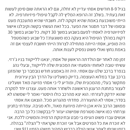
בגיל 8-9 חודשים אסתי עדיין לא זחלה, וגם לא הראתה שום סימן לעשות
זאת בעתיד. בשלב זה הרופא המליץ לה לקבל טיפולי פיזיותרפיה. לא
הייתי משוכנעת באמת שהיא זקוקה לזה. חשבתי שהיא מתעכבת מעט
ובסופו של דבר תסגור את הפער. בכל זאת הגשתי בקשה וקיבלנו אישור
לפיזיוטרפיה לאסתי לפעם בשבוע במשך 30 דקות. כל שבוע במשך 30
דקות במהלך הטיפול היא צעקה כמו משוגעת!! כל שבוע כשהמטפל
היה מופיע, אסתי הייתה מתחילה לצרוח! הייתי חושבת לעצמי אם זה
באמת נחוץ ואולי פשוט נפסיק לענות אותה.
זמן מה לאחר יום הולדתה הראשון של אסתי, יצאנו ללייקווד בניו ג’רזי.
עשיתי טובה לאחותי והסעתי את המכונית שלה ללייקווד, ובעלי נהג
בנפרד ברכב שלנו עם אסתי. היה זה באמצע חודש נובמבר כך שהמזגן
ברכב עבד במלוא העוצמה. בדיוק כשעלינו על הדרך הבין עירונית
מתקשר בעלי, מהמכונית שלו, ומודיע לי כי אסתי מזיעה מאד ושעלינו
לעצור בתחנת הרענון הראשונה ולשחרר אותה מעט. עצרנו יחד למקרה
שהוא יזדקק לעזרתי. הוא יצא מהרכב כולו היסטרי ואמר לי שמשהו לא
בסדר; אסתי לא התעוררה. פחדתי מהגרוע מכל. הוצאנו את אסתי
ממושב הרכב והיא אכן הייתה מיוזעת מאוד, ולא מגיבה. עמדתי בחניון
וצרחתי כמו אישה מטורפת שמישהו יעזור לי בבקשה! כל כך הרבה
אנשים עברו פשוט העיפו בי מבט ובתינוקת הרפויה והמשיכו ללכת. אני
לא זוכרת את כל הפרטים אבל אני זוכרת שקראתי ל”הצלה” בבהלה.
בזמן שניסו לאתר אנשי הצלה בכביש המהיר מישהו הזמין 911 ושני