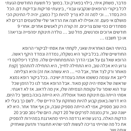
מדבר, משחק איתי, בילוי בפארק וכו’. במשך כל תשעת החודשים הגעתי
לכל ביקורי הרופאים שנקבעו עבורי , ביצעתי סריקות ובדיקות דם. הכל
היה בסדר… וכי למה זה לא צריך להיות כך? כמובן, יהיה לי התינוק הכי
מושלם אי פעם. זה אפילו לא חצה את הרדאר שלי שלפעמים דברים לא
מסתדרים כפי שהם צריכים. זה קורה רק לאנשים אחרים. אחרי 9
חודשים ארוכים ומרגשים, מזל טוב … נולדה תינוקת יפהפייה ובריאה!
או כך חשבנו …
בהיותי האם האחראית שאני, לקחתי את אסתי לביקורי הרופא
החודשיים שלה. בכל ביקור היא נשקלה, נמדדה ונמדד היקף ראשה.
הרופא שאל גם על אבני הדרך ההתפתחותיים שלה. מלבד ריפלוקס די
גרוע היא אכלה טוב, היא התחילה לחייך, היא התחילה להתהפך (קצת
מאוחר ורק לצד אחד, אבל היי … היא עשתה את זה) והיא הצליחה
לייצב את עצמה כששמו אותה בעמדת ישיבה . בכל ביקור רופא נמצא
שראשה של אסתי היה קטן מאוד. אבל הרופא אמר לנו כל הזמן שכל
עוד הוא שומר על עקומת הצמיחה שלו, אין מה לדאוג. אז לא דאגתי.
אסתי הייתה גם תינוקת מאוד אומללה. היא הייתה בוכה במשך כל היְוֹם.
היא דרשה באופן קבוע להיות מוחזקת על הידיים שלי . לשם כך בעלי לא
היה טוב מספיק, אמי לא הייתה מספיק טובה, וכן אף אחד אחר. היא לא
ישנה טוב, ורק נמנמה לפרקים של 20 דקות. היום שלי נסב סביב 20
הדקות האלה. ברגע שהיא נרדמה הייתי מתארגנת במהירות להספיק
את כל מה שהייתי צריכה לעשות לפני שהיא תתעורר ותזעק שאחזיק
אותה שוב.