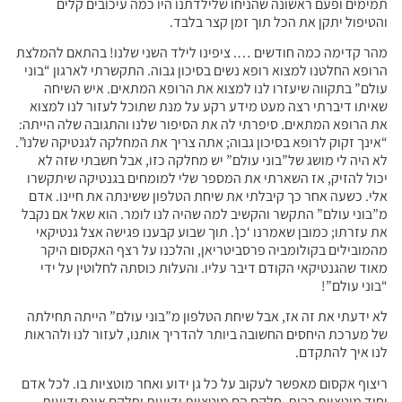
תמימים ופעם ראשונה שהניחו שלילדתנו היו כמה עיכובים קלים
והטיפול יתקן את הכל תוך זמן קצר בלבד.
מהר קדימה כמה חודשים …. ציפינו לילד השני שלנו! בהתאם להמלצת
הרופא החלטנו למצוא רופא נשים בסיכון גבוה. התקשרתי לארגון “בוני
עולם” בתקווה שיעזרו לנו למצוא את הרופא המתאים. איש השיחה
שאיתו דיברתי רצה מעט מידע רקע על מנת שתוכל לעזור לנו למצוא
את הרופא המתאים. סיפרתי לה את הסיפור שלנו והתגובה שלה הייתה:
“אינך זקוק לרופא בסיכון גבוה; אתה צריך את המחלקה לגנטיקה שלנו”.
לא היה לי מושג של”בוני עולם” יש מחלקה כזו, אבל חשבתי שזה לא
יכול להזיק, אז השארתי את המספר שלי למומחים בגנטיקה שיתקשרו
אלי. כשעה אחר כך קיבלתי את שיחת הטלפון ששינתה את חיינו. אדם
מ”בוני עולם” התקשר והקשיב למה שהיה לנו לומר. הוא שאל אם נקבל
את עזרתו; כמובן שאמרנו ‘כן’. תוך שבוע קבענו פגישה אצל גנטיקאי
מהמובילים בקולומביה פרסביטריאן, והלכנו על רצף האקסום היקר
מאוד שהגנטיקאי הקודם דיבר עליו. והעלות כוסתה לחלוטין על ידי
“בוני עולם”!
לא ידעתי את זה אז, אבל שיחת הטלפון מ”בוני עולם” הייתה תחילתה
של מערכת היחסים החשובה ביותר להדריך אותנו, לעזור לנו ולהראות
לנו איך להתקדם.
ריצוף אקסום מאפשר לעקוב על כל גן ידוע ואחר מוטציות בו. לכל אדם
יחיד מוטציות רבות. חלקם הם מוטציות ידועות וחלקם אינם ידועות.