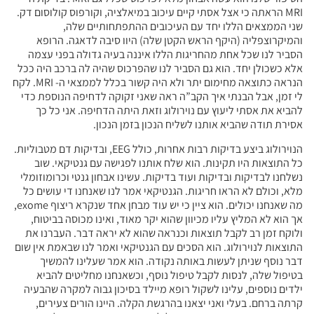
MRI הראתה כי אצל אסתי קיים עיכוב במיאלציה, וקורפוס קולוסום דק.
שני הממצאים הללו יחד עם העיכובים ההתפתחותיים שלה,
והמיקרוצפליה (היקף הראש הקטן שלה) היוו סיבה לדאגה. הרופא
הסביר לנו שכל אחת מהחריגות הללו איננה בעיה גדולה בפני עצמה
אלא כשכולן יחד. הוא גם הסביר לנו שהפרכוס שהיה לה ברכב היה ככל
הנראה כתוצאה מחימום יתר ולא היה קשור בכלל לממצאי ה- MRI. לקח
לי זמן, אבל הבנתי איך הקב”ה ראה שאני זקוקה לדחיפה הנוספת כדי
להביא את אסתי ליעוץ עם נוירולוג וזאת היתה הדחיפה. אני כל כך
אסירת תודה שהביא אותנו לשליח הנכון בזמן הנכון.
הנוירולוג ביצע בדיקות רבות אחרות, כולל EEG, ובדיקות דם מטבוליות.
כל התוצאות היו תקינות. הוא שלח אותנו לפגישה עם גנטיקאי. שוב
נשלחנו לבדיקות ובדיקות ועוד בדיקות. עשינו אבחון גנטי וכרומוזומלי
מלא, וכולם לא הראו חריגות. הגנטיקאי אמר לנו שאנחנו די עושים כל
מה שאנחנו יכולים. הוא ציין כי יש עוד מבחן אחד שנקרא ריצוף exome,
אך הוא לא המליץ עליו מכיוון שהוא יקר מאוד, ואינו מכוסה בביטוח,
ולוקח זמן רב לקבל תוצאות וכנראה שהוא לא יראה דבר. העברנו את
התוצאות לנוירולוג. הוא הסכים עם הגנטיקאי ואמר לנו שבאמת אין שום
דבר נוסף שניתן לעשות באותה נקודה. הוא אמר שעלינו להמשיך
בטיפול שלה, לנסות לקבל טיפול נוסף, וכשאנחנו מחליטים להביא
ילדים נוספים, עלינו לשקול רופא מיילד בסיכון גבוה למקרה שהבעיה
קרתה ברחם. בעלי ואני יצאנו בהרגשת הקלה. היינו הורים צעירים,