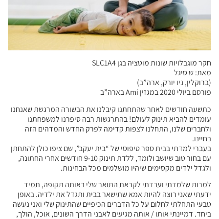
חקר מוגבלויות שונות מוטציה בגן SLC1A4
מאת: ש סיגל
(ברוקלין, ניו יורק, ארה”ב)
פורסם ביולי 2020 במגזין Ami בארה”ב
כתשעה חודשים לאחר שהתחתנו קיבלנו את הבשורה המרגשת שאנחנו
עומדים להביא תינוק לעולם! בהתרגשות רבה סיפרנו למשפחתנו
ולחברים שלנו, התחלנו לצפות קדימה לפרק החדש והמדהים הזה
בחיינו.
בעברי למדתי בבית ספר טיפוסי של “בית יעקב”, שם ציפו כולן להתחתן
עם בחור טוב שיושב ולומד, ללדת תינוק 9-10 חודשים אחרי החתונה,
ולגדל ילדים מקסימים שיהיו מושלמים מכל הבחינות.
למרות שלמדתי ועבדתי לקראת התואר שלי באותה תקופה, תמיד
ידעתי שאני רוצה להיות אמא שתישאר בבית ותגדל את ילדיה. באופן
טבעי התחלתי לחלום על כל הדברים הכיפיים שהתינוק שלי ואני נעשה
ביחד. דמיינתי אותו / אותה מגיעים לאבני הדרך השונים, אוכל, הולך,