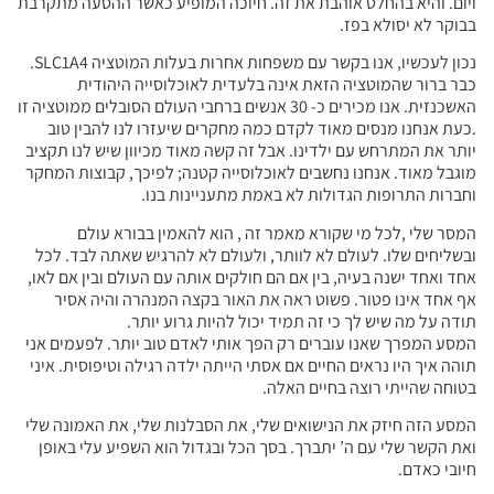
ויום. והיא בהחלט אוהבת את זה. חיוכה המופיע כאשר ההסעה מתקרבת
בבוקר לא יסולא בפז.
נכון לעכשיו, אנו בקשר עם משפחות אחרות בעלות המוטציה SLC1A4.
כבר ברור שהמוטציה הזאת אינה בלעדית לאוכלוסייה היהודית
האשכנזית. אנו מכירים כ- 30 אנשים ברחבי העולם הסובלים ממוטציה זו
.כעת אנחנו מנסים מאוד לקדם כמה מחקרים שיעזרו לנו להבין טוב
יותר את המתרחש עם ילדינו. אבל זה קשה מאוד מכיוון שיש לנו תקציב
מוגבל מאוד. אנחנו נחשבים לאוכלוסייה קטנה; לפיכך, קבוצות המחקר
וחברות התרופות הגדולות לא באמת מתעניינות בנו.
המסר שלי ,לכל מי שקורא מאמר זה , הוא להאמין בבורא עולם
ובשליחים שלו. לעולם לא לוותר, ולעולם לא להרגיש שאתה לבד. לכל
אחד ואחד ישנה בעיה, בין אם הם חולקים אותה עם העולם ובין אם לאו,
אף אחד אינו פטור. פשוט ראה את האור בקצה המנהרה והיה אסיר
תודה על מה שיש לך כי זה תמיד יכול להיות גרוע יותר.
המסע המפרך שאנו עוברים רק הפך אותי לאדם טוב יותר. לפעמים אני
תוהה איך היו נראים החיים אם אסתי הייתה ילדה רגילה וטיפוסית. איני
בטוחה שהייתי רוצה בחיים האלה.
המסע הזה חיזק את הנישואים שלי, את הסבלנות שלי, את האמונה שלי
ואת הקשר שלי עם ה’ יתברך. בסך הכל ובגדול הוא השפיע עלי באופן
חיובי כאדם.