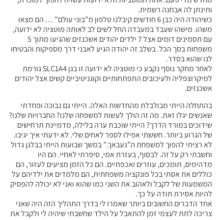
ותינתן לה אבחנה רשמית.
כשיהודה היה כבן 6 חודשים קיבלנו טלפון מ”בוני עולם” … הם מצאו
משהו. מישהו שעבד במעבדה החל לשים לב לאותה מוטציה לא ידועה,
עם תסמינים דומים אצל 7 ילדים יהודים אשכנזים שהגיעו מתוך 5
משפחות בסך הכל. בשלב זה יהודה הגיע לאבני דרך מספיקות והבטיחו
לנו שהוא בסדר.
לאחר מחקר נוסף נקבע כי מוטציה לא ידועה זו בגן SLC1A4 גורמת
למיקרוצפליה ולעיכובים התפתחותיים וקוגניטיביים קשים אצל יהודים
אשכנזים.
בהתחלה הייתי מבולבלת מהחדשות האלה. הייתי גם נבוכה ופחדתי
שאנשים יגלו זאת. מה זה הולך לעשות למשפחה שלנו? החברויות שלנו?
שידוכים במורד הדרך? הייתי שוכבת ערה בלילה, מדמיינת תרחישים
של הגרוע ביותר. חששתי אפילו לספר לאחים שלי. לא ידעתי איך יגיבו.
לא רציתי להפוך למשפחת ה”נעבאך.” במשך שבועות הייתי בבלגן גדול
וחשבתי רק על זה. לבסוף, בעזרת אמי, סיפרתי לאחיי. הם היו
מדהימים, תומכים, עוזרים ואכפתיים. הם כל הזמן מציעים לעזור, הם
כוללים את אסתי בכל פונקציה משפחתית, הם מלמדים את ילדיהם על
המשמעות של לקבל ולאהוב את השני כמו שהוא ואני לא יכולה להפסיק
להיות אסירת תודה על כך.
אחד הדברים החשובים ביותר שאמרו לי בדרך התהליך הזה היה שאני
צריכה לתת לעצמי זמן להתאבל על הילד שחשבתי שיהיה לי ולקבל את