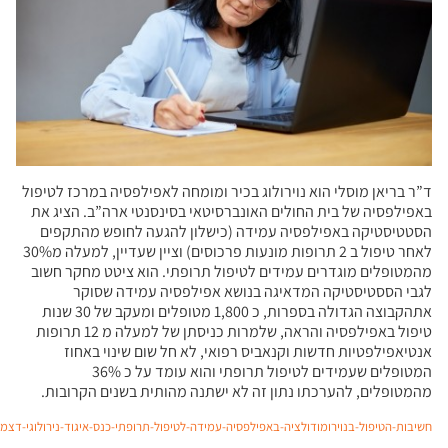
 מוסלי הוא נוירולוג בכיר ומומחה לאפילפסיה במרכז לטיפול
 של בית החולים האונברסיטאי בסינסנטי ארה”ב. הציג את
קה באפילפסיה עמידה (כישלון להגעה לחופש מהתקפים
לאחר טיפול ב 2 תרופות מונעות פרכוסים) וציין שעדיין, למעלה מ30%
 מוגדרים עמידים לטיפול תרופתי. הוא ציטט מחקר חשוב
טיסטיקה המדאיגה בנושא אפילפסיה עמידה שסוקר
אתהקבוצה הגדולה בספרות, כ 1,800 מטופלים ומעקב של 30 שנות
טיפול באפילפסיה והראה, שלמרות כניסתן של למעלה מ 12 תרופות
טיות חדשות וקנאביס רפואי, לא חל שום שינוי באחוז
המטופלים שעמידים לטיפול תרופתי והוא עומד על כ 36%
, להערכתו נתון זה לא ישתנה מהותית בשנים הקרובות.
ל-בנוירומודולציה-באפילפסיה-עמידה-לטיפול-תרופתי-כנס-איגוד-נירולוגי-דצמבר-2019
הורד