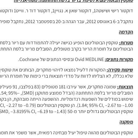
טוקסין הבוטולינום
A
לטיפול בריור בלסת התחתונה: מטה-אנליזה
דוקטור רישי ושישטה1, דוקטור שאון א. נגויין1, דוקטור דוד ר. ווייט1 ודוקטור מ. בויד גילספי1
נתקבל ב-6 באוגוסט 2012, עבר הגהה ב-20 בספטמבר 2012, נתקבל סופית ב-28 בספטמבר 2012
הקדמה
מטרות:
טוקסין הבוטולינום הופיע כגישה יעילה להתמודדות עם ריור בלס
הבוטולינום על חומרת הריור בקרב מטופלים, הסובלים מריור בלסת התחתו
מקורות נתונים:
Ovid MEDLINE ובסיסי הנתונים של Cochrane.
שיטות סקירה:
המקורות דלעיל נמצאו לזיהוי מחקרים, הבוחנים את טוקסין 
שלא נכללו, לא הצליחו לדווח על מדדי תוצאות ברי כימות של חומרת הריור כעבור 4 שבועות מאז ההת
תוצאות:
שמונה מחקר
הסובלים מריור בלסת התחתונה (הבדל ממוצע מתוקנן (SMD), –1.54; 95% מרווח בטחון (CI), –2.05 –1.04, P = .06; I
טוקסין הבוטולינום גדולים יותר מ-50 U (SMD, –3.8195% CI, –6.19 to –1.43).
מסקנה
טוקסין הבוטולינום מהווה טיפול יעיל מבחינה רפואית, אשר משפר את חומ