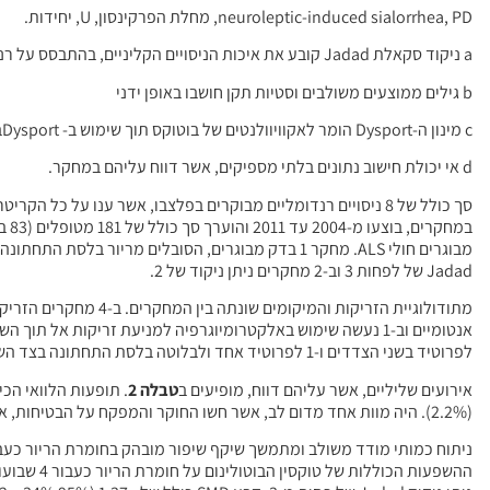
neuroleptic-induced sialorrhea, PD, מחלת הפרקינסון, U, יחידות.
a ניקוד סקאלת Jadad קובע את איכות הניסויים הקליניים, בהתבסס על רנדומליות המחקרים, בהימצא סנוור כפול, תיאור הנסיגות ועיבוד הרנדומליות והסנוור.
b גילים ממוצעים משולבים וסטיות תקן חושבו באופן ידני
c מינון ה-Dysport הומר לאקוויוולנטים של בוטוקס תוך שימוש ב- Dysportביחס של 2.5:1.
d אי יכולת חישוב נתונים בלתי מספיקים, אשר דווח עליהם במחקר.
Jadad של לפחות 3 וב-2 מחקרים ניתן ניקוד של 2.
מתודולוגיית הזריקות והמיקומים שונתה בין המחקרים. ב-4 מחקרים הזריקו למטופלים על סמך אולטרה-סאונד (
לפרוטיד בשני הצדדים ו-1 לפרוטיד אחד ולבלוטה בלסת התחתונה בצד השני.
אירועים שליליים, אשר עליהם דווח, מופיעים ב
טבלה 2
(2.2%). היה מוות אחד מדום לב, אשר חשו החוקר והמפקח על הבטיחות, אשר לא היה סביר, כי יהיה קשור לתרופות, שנחקרו.
ההשפעות הכוללות של טוקסין הבוטולינום על חומרת הריור כעבור 4 שבועות, בהשוואה לפלצבו, מופיעות