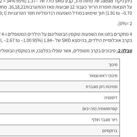
1.91 to –0.70) תוך שימוש במודל השפעות רנדומליות חסר הטרוגניות (P = .59; I
2 =0%).
4 
בקרב אוכלוסיית הילדים, בהימצא SMD של –1.84 (95% CI, –2.67 to –1.00) בקרב ילדים ו- SMDשל –1.29 (95% CI, –1.88 to –0.71) בקרב מבוגרים.
טבלה 2-
סיבוכים בקרב מטופלים, אשר טופלו בפלצבו, או בטוקסין הבוטולינ
סיבוך
סיבוכי ראש וצוואר
סמיכות רוק מוגברת
דיספגיה
קסרוסטומיה (פה יבש)
ריור מוגבר חולף
ברוקסיזם