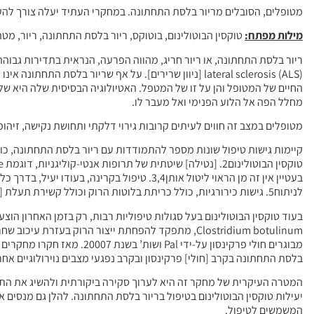
מטופלים, הסובלים מריור בלסת התחתונה. במחקרי העתיד יעלה צורך להער
מילות מפתח:
טוקסין הבוטולינום, בוטוקס, ריור בלסת התחתונה, ריור, מט
lateral sclerosis (ALS) [ניוון שרירים]. על אף שריור ב
החיים של המטופל והן על זו של המטפל. האטיולוגיה הבסיסית שלה היא שלי
מחלל הפה אל הלוע הפנימי ואל מעבר לו.
מטופלים במצב זה חווים לעיתים קרובות גירוי דלקתי ותחושת נקישה, זיהומי
קיימות גישות טיפול שונות מספר להתמודדות עם ריור בלסת התחתונה, כולל 
בעטיין אין זה מן הראוי ליטול אותן3,4. טיפול 
לניתוח5. גישות כירורגיות, כולל כריתת בלוטות הרוק וכולל קשירת תעלת [סטנסון], או הזזתה ממקומו, נשמרות למקרים חמורים ובלתי נסבלים.
בעוד טוקסין הבוטולינום בעל סגולות טיפוליות רבות, רק בזמן האחרון הו
Clostridium botulinum, מתפקד להפחתת ייצור הרוק ב
מבוגרים חולי פרקינסון על-יד
בלסת התחתונה בקרב [חולי] פרקינסון ובקרב נפגעי מצבים נוירולוגיים אחרים 
המטרה העיקרית של מחקר זה היא לערוך סקירה ביקורתית ולהשיג את התו
יעילות טוקסין הבוטולינום בטיפול בריור בלסת התחתונה. להלן גם מנסים אנ
המשמשים לטיפול.