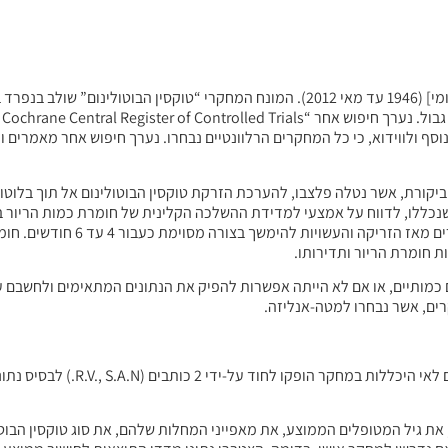
נערך מחקר ספרותי מקיף תוך שימוש ב-“Ovid MEDLINE” [שם של עיתון יומי] (1946 עד מאי 2012). המונח המחקרי “
סף ולווידוא, כי כל המחקרים הרלוונטיים נבחרו. נערך חיפוש אחר מאמרים ו
 ביקורת, אשר נטלה פלצבו, להערכת הזרקת טוקסין הבוטולינום אל תוך בלוטו
שלרוב טוקסין הבוטולינום בעל השפעות, המגיעות לשיאן, כעב
ת חומרת הריור ותדירותו.
ים כמותיים, או אם לא הייתה אפשרות להפיק את הנתונים המתאימים ולחשבם 
ים, אשר נבחרו למטה-אנליזה.
נתוני מחקרים, העונים על הקריטריונים להיכללות במחקר 
ת גיל המטופלים הממוצע, את מאפייני המחלות שלהם, את סוג טוקסין הבוטול