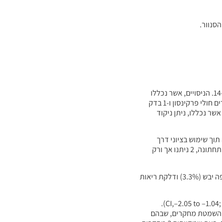
סך כולל של 8 ניסויים רנדומליים מבוקרים בפלצבו, אשר ענו על כל הקריטריונים של ההכללה ושל ההוצאה מהמחקרים לטובת מטה-אנליזה (טבלה 1)14-21. הניסויים, אשר נכללו
במחקרים, בוצעו מ-2004 עד 2011 והוערך סך כולל של 181 מטופלים (83 בפלצבו, 98 פעילים). 4 מחקרים עירבו ילדים נפגעי CP, 2 מחקרים עירבו מבוגרים חולי פרקינסון ו-1 בדק
הנגרם על-ידי נוירולפטיקה. בקרת איכות המחקר שיקפה 7 מתוך המחקרים, אשר נכללו, ניתן ניקוד
אה תוך שימוש בציוני דרך
אנטומיים וב-1 נעשה שימוש באלקטרומיוגרפיה למניעת זריקות אל תוך השרירים. ב-5 מחקרים ניתנו זריקות, הן לפרוטיד והן לשתי בלוטות הרוק בלסת התחתונה, 2 ניתנו אך ורק
. תופעות הלוואי הכי שכיחות היו סמיכות רוק מוגברת (3.9%), דיספגיה (3.3%), קסרוסטומיה, או פה יבש (3.3%) ודלקת ריאות
ניתוח כמותי מודד משולב ומתמשך שיקף שיפור מובהק בחומרת הריור כעבור 4 שבועות מאז ה- SMDהכולל המשולב של –1.54 (95% CI,–2.05 to –1.04; P = .06; I2 = 48%).
ת השמטת מחקרים, שבהם