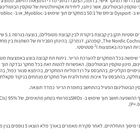
אם נדרשו למחקר אישי. בדומה, הצטברו נתוני מדדי התוצאות לחישוב ממוצע 
Manager (RevMan) (The Nordic Cochrane Centre, The Cochrane Collaboration, 2011, קופנהגן, דנמרק). בהינתן
2
I סטטיסטי.
 אשר שימשה בכל המחקרים להערכת הריור. ניתוח תת קבוצה בוצע באמצעות מט
0 לבין 513. סקאלת ה- Jadadקבעה את איכות הניסויים הקליניים, בהתבסס על רנדומליות המחקרים, בהימצא סנוור
בהתבסס על איכות מתודולוגית ועל מחקרים מנתחים בניקוד סקאלת Jadad של 3 ומעלה.
סין הבוטולינום הפעיל בהתחשב בחומרת הריור כמדד תוצאה.