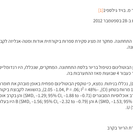
[1]
ת התחתונה. מחקר זה מציג סקירת ספרות ביקורתית אודות ומטה-אנליזה לקב
נה.
הבוטולינום כטיפול בריור בלסת התחתונה. המחקרים, שנכללו, היו רנדומליים
ערבות בה.
ים, אשר עירבו 181 מטופלים (83 בפלצבו, 91 פעילים), נכללו בניתוח. נמצא, כי טוקסין הבוטולינום מפחית באופן מו
2
= 48%), בהשוואה לקבוצת בי
1.84; 95% CI, –2.67 to –1.00). הן טוקסין הבו
רת הריור בקרב