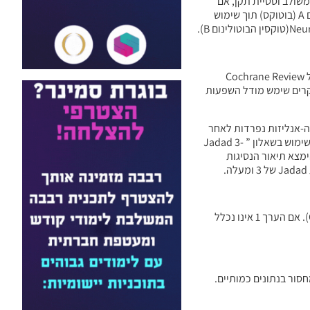
משולב וסטיית תקן, אם
נדרשו למחקר אישי. לקביעת ההשפעה הכוללת ולניתוח המינון הומרו מינוני טוקסין הבוטולינום, אשר ניתנו, ליחידות אקוויוולנטיות של טוקסין הבוטולינום A (בוטוקס) תוך שימוש
מטה-אנליזה של מחקרים, אשר נבחרו תוך מדידה מתמשכת (השוואת מדדים וסטיות תקן בין קבוצת ביקורת לבין קבוצת מטופלים), בוצעה בגרסה 5.1 של Cochrane Review
 הסבירות של השתנות בין מחקרים שימש מודל השפעות
ה-אנליזות נפרדות לאחר
המחקרים, בהתאם להשתנות האינטרס (גיל המטופלים, סוג טוקסין הבוטולינום, מינון טוקסין הבוטולינום). האפשרות להטות זאת בכל מחקר נבדקה תוך שימוש בשאלון ” Jadad 3-
 כפול, בהימצא תיאור הנסיגות
מושג המעקב אחר הטיפולים בכל המחקרים נמשך 4 שבועות, או יותר. היקף ההשפעה חושב תוך שימוש ב- SMDsבמרווחי בטחון מתאימים, של 95% (CIs). אם הערך 1 אינו נכלל