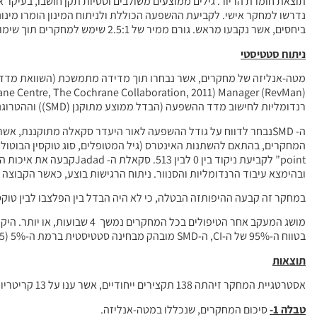
תוצאת חומרת הריור. גילים ממוצעים משולבים וסטיות תקן חושבו, בעיקר 
ביחסים, אשר נקבעו מראש. גורם ממיר של 2.5:1 שימש למחקרים תוך שימוש ב- Dysport וביחס של 50:1 במחקרים תוך שימוש ב-Myobloc, או ב- Neurobloc(טוקסין הבוטולינום B).
ניתוח סטטיסטי
רנדומליות לחישוב מדד ההשפעה (הבדל ממוצע מתוקנן (SMD)) וההטרוגניות הוערכה באמצעות
ה- SMDנבחר לדווח על גודל ההשפעה לאור היעדר סקאלה מתוקננת,
point” לקביעת ניקוד בין 
ובהימצא עיבוד הרנדומליות והסנוור. ניתוח הרגישות בוצע, כאשר הקבוצה נחלקה, 
במחקר זה קבעה ההיפותזה הבטלה, כי לא היה הבדל בין הפלצבו לבין טוק
בטווח ה-95% של ה-CI, ה-SMD מובהק מבחינה סטטיסטית ברמת ה-5% (05.>P).
תוצאות
אסטרטגיית המחקר זיהתה 138 תקצירים ייחודיים, אשר ענו על 13 קריטריוני מיסוך התחלתיים. לאחר סקירת מאמרים באורך מלא הוצאו 5 נוספים בגין מחסור בנתונים כמותיים.
טבלה 1-
סיכום המחקרים, שנכללו במטה-אנליזה.