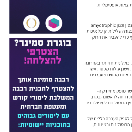
וצאות אופטימליות.
ריור בלסת התחתונה, או ריור חריג, מהווה הפרעה, הנראית בתדירות גבוהה בקרב מטופלים, הסובלים מהפרעות נוירולוגיות מסוימות, כגון CP, כגון פרקינסון וכגון amyotrophic
יע בצורה שלילית הן על איכות
ץ כדי להעביר את הרוק
כולל ניתוח ויותר באחרונה,
glyco, יעילה, אך מוגבלת בשל תופעות לוואי, וישנן עילות מספר, אשר
ואי ואשר אינם מהווים מועמדים
שר מופק מחיידק ה-
הזאת דווחה לראשונה בקרב
מוש בטוקסין הבוטולינום לטיפול בריור
ל לספק הערכה כללית של
בוטולינום ובמינונים,