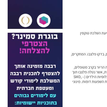
יעת השלכת טוקסין
, בדקו פלצבו. המחקרים,
בהק את חומרת הריור בקרב מטופלים,
קורת, אשר נטלה פלצבו תוך
שימוש במודלים של השפעות רנדומליות. ההשפעה הייתה מובהקת, הן בקרב אוכלוסיות המבוגרים (SMD, –1.29; 95% CI, –1.88 to –0.71) והן בקרב אוכלוסיות הילדים (SMD, –
טולינום A (SMD, –1.53; 95% CI, –2.27 to –0.79) והן B (SMD, –1.56; 95% CI, –2.32 to –0.79) היו בעלות השפעות דומות. מינוני