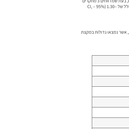
ניתן ניקוד Jadad של פחות מ-3, קבע SMD כולל של –1.37 (95% CI, –1.86 to –0.88; P = .18; I2 = 34%). מעקב ארוך יותר אחר הטיפולים הוגבל לניתוח, בעת שמדווחים 3 מחקרים
על תוצאות חומרת הריור כעבור 12 שבועות מאז ההתערבות16,18,21. מחקרים אלה מצאו שיפור ממושך בחומרת הריור תוך 12 שבועות בהימצא SMD כולל של –1.30 (95% CI, –
 הגיל, חולל השפעות, אשר נמצאו גדולות במקצת