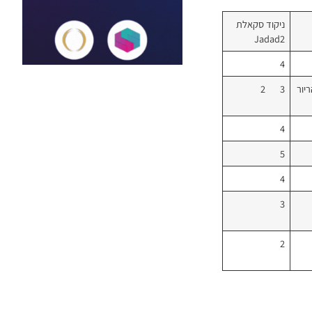
ניקוד סקאלת
Jadad2
4
רת הריור
3 2
4
5
4
3
2