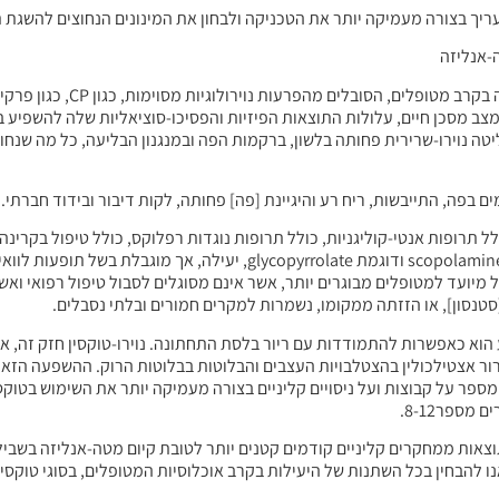
יך בצורה מעמיקה יותר את הטכניקה ולבחון את המינונים הנחוצים להשגת ת
ה-אנליזה
לסת התחתונה אינו מצב מסכן חיים, עלולות התוצאות הפיזיות והפסיכו-סוציאליות שלה להשפ
טה נוירו-שרירית פחותה בלשון, ברקמות הפה ובמנגנון הבליעה, כל מה שנחו
ם בפה, התייבשות, ריח רע והיגיינת [פה] פחותה, לקות דיבור ובידוד חברתי.
תרופות אנטי-קוליגניות, כולל תרופות נוגדות רפלוקס, כולל טיפול בקרינה, 
טוקסין הבוטולינום2. [נטילה] שיטתית של תרופות אנטי-קוליגניות, דוגמת scopolamine ודוגמת pyrrolate
בקרינה, בעודו יעיל, בדרך כלל מיועד למטופלים מבוגרים יותר, אשר אינם מסוגלים לסבול טיפול רפ
צע הוא כאפשרות להתמודדות עם ריור בלסת התחתונה. נוירו-טוקסין חזק זה, א
עזרת עיכוב שחרור אצטילכולין בהצטלבויות העצבים והבלוטות בבלוטות הרוק. ההשפעה 
י Pal ושות’ בשנת 20007. מאז חקרו מחקרים מספר על קבוצות ועל ניסויים קליניים בצורה מעמיקה יותר את השי
מספר8-12.
צאות ממחקרים קליניים קודמים קטנים יותר לטובת קיום מטה-אנליזה בשבי
ו להבחין בכל השתנות של היעילות בקרב אוכלוסיות המטופלים, בסוגי טוקסין ה