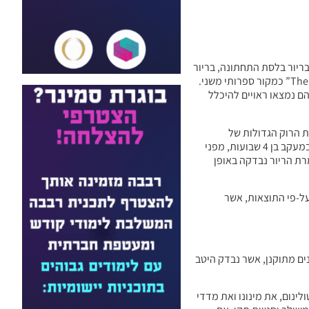
טוקסין הבוטולינום” שולב בנפרד בריור בלסת התחתונה, בריור
יתר ובריור. הגבולות הבאים נקבעו לכל מונח מחקרי: השפה האנגלית, ללא גבול. נערך חיפוש אחר “The Cochrane Central Register of Controlled Trials” כמקור ספרותי משני.
הם נמצאו ראויים להיכלל
ת הרוק הגדולות של
מטופלים, הסובלים מריור בלסת התחתונה. מעבר לכך, חייבים המחקרים, שנכללו, לדווח על אמצעי למדידת ההשלכה הקלינית של חומרת כמות הריור במעקב בן 4 שבועות, מפני
ור ימים ספורים מאז הזריקה והעשויות להימשך בצורה מסוימת כעבור 4 עד 6 חודשים. חומרת הריור נבדקה באופן
על-פי התוצאות, אשר
ועל הקריטריונים לאי היכללות במחקר הופקו לחוד על-ידי 2 כותבים (R.V., S.A.N.) לבסיס נתונים מתוקנן, אשר נבדק היטב
ינום, את מינונו ואת מדדי