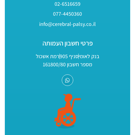
02-6516659
077-4450360
info@cerebral-palsy.co.il
פרטי חשבון העמותה
בנק לאומי
סניף 905
רמת אשכול
מספר חשבון 161800/80