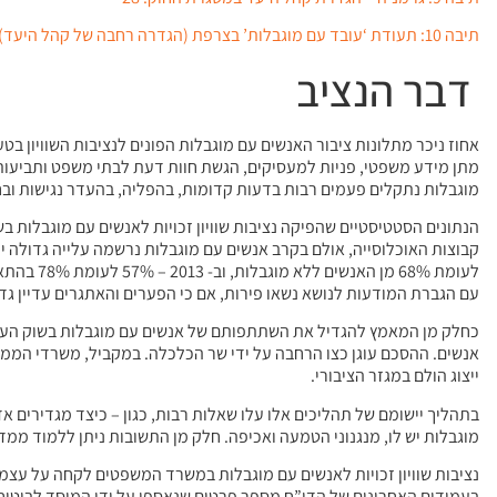
תיבה 10: תעודת ‘עובד עם מוגבלות’ בצרפת (הגדרה רחבה של קהל היעד) 31
דבר הנציב
אחוז ניכר מתלונות ציבור האנשים עם מוגבלות הפונים לנציבות השוויון ב
מתן מידע משפטי, פניות למעסיקים, הגשת חוות דעת לבתי משפט ותביעות
מוגבלות נתקלים פעמים רבות בדעות קדומות, בהפליה, בהעדר נגישות וב
לעומת 68%
עם הגברת המודעות לנושא נשאו פירות, אם כי הפערים והאתגרים עדיין גדו
אנשים. ההסכם עוגן כצו הרחבה על ידי שר הכלכלה. במקביל, משרדי הממ
ייצוג הולם במגזר הציבורי.
בתהליך יישומם של תהליכים אלו עלו שאלות רבות, כגון – כיצד מגדירים 
מוגבלות יש לו, מנגנוני הטמעה ואכיפה. חלק מן התשובות ניתן ללמוד ממד
נציבות שוויון זכויות לאנשים עם מוגבלות במשרד המשפטים לקחה על עצמה
בעמודים האחרונים של הדו”ח מספר פרטים שנאספו על ידי המוסד לביטוח 