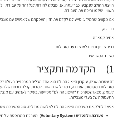
הייצוג ההולם שנקבעו כבר עתה. אני מבקש להודות לגל זהר על עבודתו, לאו
השוויון שיזמו וריכזו את העבודה.
אנו מקווים שהמידע יסייע לנו לקדם את חזון העסקתם של אנשים עם מוגבל
בברכה,
אחיה קמארה
נציב שוויון זכויות לאנשים עם מוגבלות
משרד המשפטים
1) הקדמה ותקציר
זה עשרות שנים, עיקרון הייצוג ההולם הוא אחד הכלים המרכזיים בעולם לק
מוגבלות במקומות העבודה, כמו כל אדם אחר. למרות קבלה גורפת של העיקר
לעומק, מצאו שמערכות “הייצוג ההולם” מסייעות בעיקר לאנשים עם מגבלה 
התעסוקה של בעלי מוגבלות.
אפשר לחלק את מערכות הייצוג ההולם לשלושה מודלים. סוג המערכת משפיע
מערכת וולונטרית
(Voluntary System)
: מערכת המבוססת על תקנו