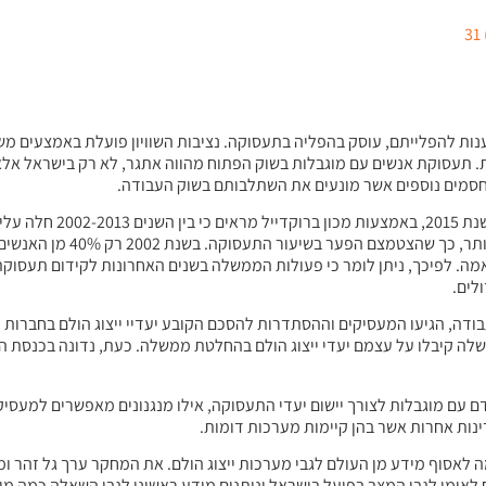
טענות להפלייתם, עוסק בהפליה בתעסוקה. נציבות השוויון פועלת באמצעים מש
. תעסוקת אנשים עם מוגבלות בשוק הפתוח מהווה אתגר, לא רק בישראל אלא 
חסמים נוספים אשר מונעים את השתלבותם בשוק העבודה.
הנתונים הסטטיסטיים שהפיקה נציבות שוויו
קבוצות האוכלוסייה, אולם בקרב אנשים עם מוגבלו
 מן האנשים ללא מוגבלות, וב- 2013 – 57% לעומת 78% בהתאמה. לפיכך, ניתן לומר כי פעולות הממשלה בשנים האחרונות 
לים.
שלה קיבלו על עצמם יעדי ייצוג הולם בהחלטת ממשלה. כעת, נדונה בכנסת ה
אדם עם מוגבלות לצורך יישום יעדי התעסוקה, אילו מנגנונים מאפשרים למעס
ינות אחרות אשר בהן קיימות מערכות דומות.
 לאסוף מידע מן העולם לגבי מערכות ייצוג הולם. את המחקר ערך גל זהר ומ
לאומי לגבי המצב בפועל בישראל ונותנים מידע ראשוני לגבי השאלה כמה מן