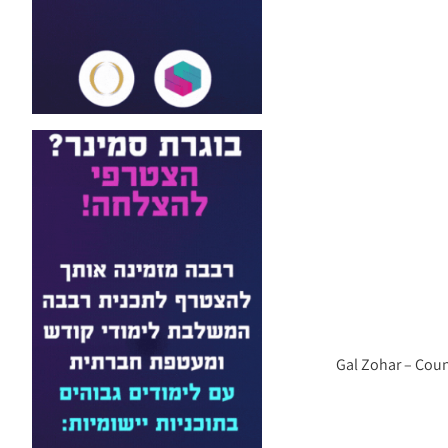
0, טלפקס: 08-9417394 Gal Zohar – Counselling, Research &