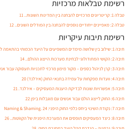
רשימת טבלאות מרכזיות
טבלה 1: קריטריונים מרכזיים להבחנה בין המדינות השונות.. 11
טבלה 2: מאפיינים ייחודיים נוספים להבחנה בין המודלים השונים.. 12
רשימת תיבות עיקריות
תיבה 1: שילוב בין שלושה מימדים המשפיעים על היעד הכמותי בהתאמה לפי נתונים מישראל. 9
תיבה 2: הקושי המתודולוגי לבחינת מערכות הייצוג ההולם.. 14
תיבה 3: קרן לניהול כספים – מקור מימון מרכזי לתכניות תעסוקה עבור אנשים עם מוגבלות.. 16
תיבה 4: וועדות מפקחות על עמידה בתנאי החוק (אירלנד) 20
תיבה 5: אפשרויות שונות לבדיקת היענות המעסיקים – אירלנד. 21
תיבה 6: החוק לייצוג הולם עבור אנשים עם מוגבלות ביפן 22
תיבה 7: נקודת השינוי ביחס כלפי החוק היפני: Naming & Shaming. 24
תיבה 8: כיצד המעסיקים תופסים את המערכת היפנית של הקְווֹטות.. 26
תיבה 9: גרמניה – הגדרת קהל היעד במסגרת החוק. 28