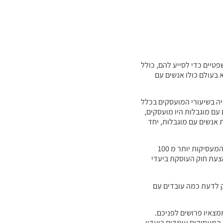
פטיים כדי לסייע להם, כולל
בעולם כולו אנשים עם
ן זכויות לאנשים עם מוגבלות בשנת 2015, באמצעות מכון ברוקדייל מראים כי בין השנים 2002-2013 חלה עלייה בשיעורי המועסקים בכלל
ת נרשמה עלייה גדולה יותר, כך שהצטמצם הפער בשיעור התעסוקה. בשנת 2002 רק 40% מן האנשים עם מוגבלות היו מועסקים,
לקידום תעסוקת אנשים עם מוגבלות, יחד
כחלק מן המאמץ להגדיל את השתתפותם של אנשים עם מוגבלות בשוק העבודה, הגיעו המעסיקים וההסתדרות להסכם הקובע יעדיי ייצוג הולם בחברות המעסיקות יותר מ 100
צעת חוק העוסקת ביעדי
יק לדעת כמה עובדים עם
מצאיו פרושים לפניכם.
 המעסיקים עומדים ביעדיי