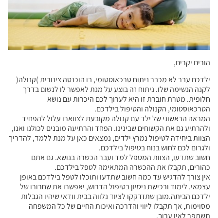
הורים יקרים,
ילדכם עבר לא מכבר ניתוח טרכאוסטומי, בו הוכנסה צינורית )קנולה(
לקנה הנשימה שלו. ניתוח זה בוצע על מנת לאפשר לו לנשום בדרך
חלופית. מטרת חוברת זו היא לערוך לכם היכרות עם נושא
הטרכאוסטומי, הקנולה והטיפול בילדכם.
המראה הראשוני של ילד עם קנולה מקובעת לצווארו עלול להפחיד
ולהרתיע גם את הקשוחים שבינינו. הפחד והרתיעה מובנים לכולנו ואנו,
הצוות ביחידה לטיפול נמרץ ילדים, נמצאים כאן על מנת ללמד, להדריך
ולגרום לכם לחוש בנוח בטיפול בילדכם.
חשוב שתדעו, הצוות המטפל למד ועבר הכשרה בנושא. גם אתם
כהורים, תקבלו את ההכשרה המתאימה לטפל בילדכם.
אין צורך להדגיש עד כמה חשוב שתדעו ותוכלו לטפל בילדכם באופן
עצמאי. לימוד ורכישת ניסיון בטיפול הדרוש, יאפשרו את שחרורו של
ילדכם הביתה.מובן שתזדקקו לציוד נלווה בבית וודאי שיהיו הגבלות
מסוימות, אך תקבלו ליווי והדרכה ואיכות החיים של כל המשפחה
תשתפר לאין ערוך.