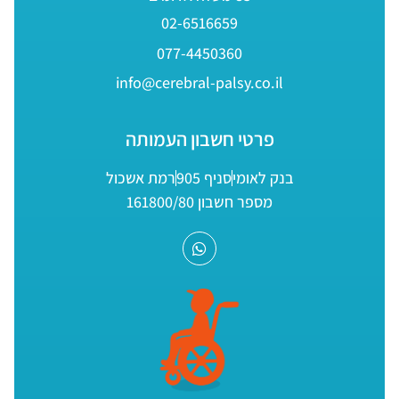
02-6516659
077-4450360
info@cerebral-palsy.co.il
פרטי חשבון העמותה
בנק לאומי
סניף 905
רמת אשכול
מספר חשבון 161800/80