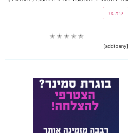
קרא עוד
[addtoany]