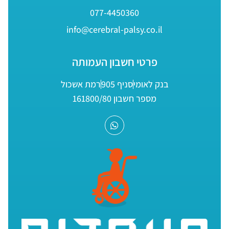
077-4450360
info@cerebral-palsy.co.il
פרטי חשבון העמותה
בנק לאומי
סניף 905
רמת אשכול
מספר חשבון 161800/80