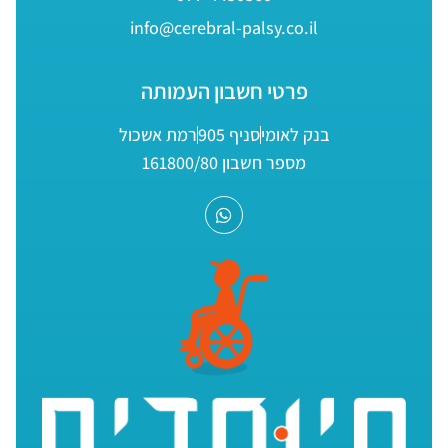
info@cerebral-palsy.co.il
פרטי חשבון העמותה
בנק לאומי
סניף 905
רמת אשכול
מספר חשבון 161800/80