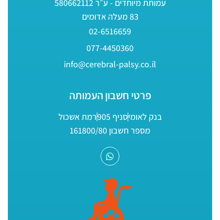
עמותת מיוחדים - ע״ר 580662112
83 מעלה אדומים
02-6516659
077-4450360
info@cerebral-palsy.co.il
פרטי חשבון העמותה
בנק לאומי
סניף 905
רמת אשכול
מספר חשבון 161800/80