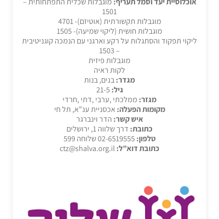
אוכלוסיית יעד וסמל תעריף:
מוגבלות שכלית התפתחותית –
1501
מוגבלות תקשורתית (אוטיזם)- 4701
מוגבלות חושית (ליקוי שמיעה)- 1505
ליקוי תפקוד והסתגלות על רקע וארגני עם הנמכה קוגניטיבית
– 1503
מוגבלות פיזית
לקות ראיה
מגדר:
בנים, בנות
גיל:
21-5
מגזר:
ממלכתי ,ערבי ,דתי ,חרדי
מקומות הפעלה:
אכסניית ענ”א, תל חי
איש קשר:
הדר וינברגר
כתובת:
דרך שלווה 1, ירושלים
טלפון:
02-6519555 שלוחה 599
כתובת דוא”ל:
ctz@shalva.org.il