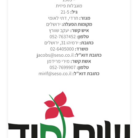
מוגבלות פיזית
גיל:
21-5
מגזר:
חרדי, דתי לאומי
מקומות הפעלה:
ירושלים
איש קשר:
יעקב שוורץ
טלפון:
052-7637452
כתובת:
ירמיהו 31, ירושלים
משרד:
02-6405000
כתובת דוא”ל:
jacobs@seso.co.il
אשת קשר:
מירי פרידמן
טלפון:
052-7699907
כתובת דוא”ל:
mirif@seso.co.il