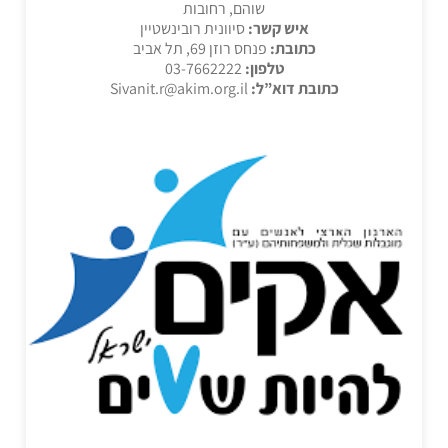
שוהם, רחובות
איש קשר:
סיוונית רובינשטיין
כתובת:
פנחס רוזן 69, תל אביב
טלפון:
03-7662222
כתובת דוא”ל:
Sivanit.r@akim.org.il