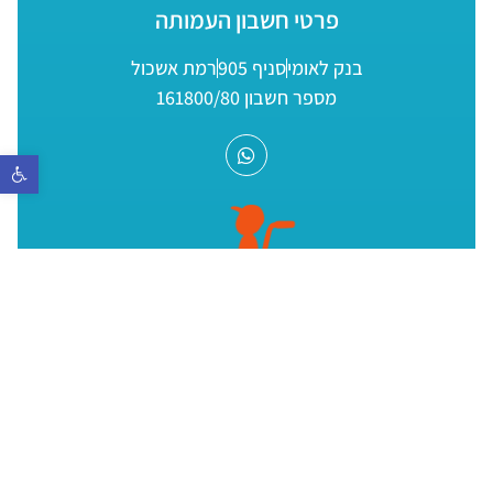
פרטי חשבון העמותה
בנק לאומי
סניף 905
רמת אשכול
מספר חשבון 161800/80
פתח סר