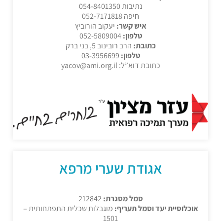
נתיבות 054-8401350
חיפה 052-7171818
איש קשר:
יעקוב הורוביץ
טלפון:
052-5809004
כתובת:
הרב רובינוב 5, בני ברק
טלפון:
03-3956699
כתובת דוא”ל: yacov@ami.org.il
אגודת שערי מרפא
סמל מסגרת:
212842
אוכלוסיית יעד וסמל תעריף:
מוגבלות שכלית התפתחותית –
1501