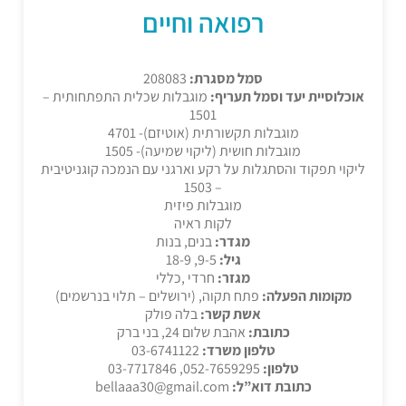
רפואה וחיים
סמל מסגרת:
208083
אוכלוסיית יעד וסמל תעריף:
מוגבלות שכלית התפתחותית –
1501
מוגבלות תקשורתית (אוטיזם)- 4701
מוגבלות חושית (ליקוי שמיעה)- 1505
ליקוי תפקוד והסתגלות על רקע וארגני עם הנמכה קוגניטיבית
– 1503
מוגבלות פיזית
לקות ראיה
מגדר:
בנים, בנות
גיל:
9-5, 18-9
מגזר:
חרדי ,כללי
מקומות הפעלה:
פתח תקוה, (ירושלים – תלוי בנרשמים)
אשת קשר:
בלה פולק
כתובת:
אהבת שלום 24, בני ברק
טלפון משרד:
03-6741122
טלפון:
052-7659295, 03-7717846
כתובת דוא”ל:
bellaaa30@gmail.com