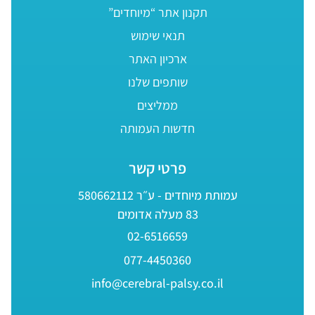
תקנון אתר “מיוחדים”
תנאי שימוש
ארכיון האתר
שותפים שלנו
ממליצים
חדשות העמותה
פרטי קשר
עמותת מיוחדים - ע״ר 580662112
83 מעלה אדומים
02-6516659
077-4450360
info@cerebral-palsy.co.il