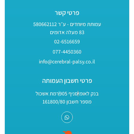
פרטי קשר
עמותת מיוחדים - ע״ר 580662112
83 מעלה אדומים
02-6516659
077-4450360
info@cerebral-palsy.co.il
פרטי חשבון העמותה
בנק לאומי
סניף 905
רמת אשכול
מספר חשבון 161800/80