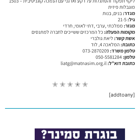
ליקוי תפקוד והסתגלות על רקע וארגני עם הנמכה קוגניטיבית – 1503
מוגבלות פיזית
מגדר:
בנים, בנות
גיל:
21-5
מגזר:
ממלכתי ,ערבי ,דתי לאומי, חרדי
מקומות הפעלה:
כל המרכזים ששייכים לחברה למתנסים
אשת קשר:
ליאת גולברי
כתובת:
המלאכה 4, לוד
טלפון משרד:
073-2870209
טלפון:
050-5581284
כתובת דוא”ל:
liatg@matnasim.org.il
[addtoany]