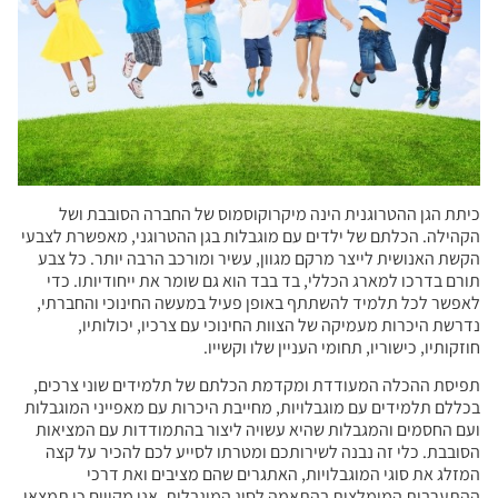
כיתת הגן ההטרוגנית הינה מיקרוקוסמוס של החברה הסובבת ושל
הקהילה. הכלתם של ילדים עם מוגבלות בגן ההטרוגני, מאפשרת לצבעי
הקשת האנושית לייצר מרקם מגוון, עשיר ומורכב הרבה יותר. כל צבע
תורם בדרכו למארג הכללי, בד בבד הוא גם שומר את ייחודיותו. כדי
לאפשר לכל תלמיד להשתתף באופן פעיל במעשה החינוכי והחברתי,
נדרשת היכרות מעמיקה של הצוות החינוכי עם צרכיו, יכולותיו,
חוזקותיו, כישוריו, תחומי העניין שלו וקשייו.
תפיסת ההכלה המעודדת ומקדמת הכלתם של תלמידים שוני צרכים,
בכללם תלמידים עם מוגבלויות, מחייבת היכרות עם מאפייני המוגבלות
ועם החסמים והמגבלות שהיא עשויה ליצור בהתמודדות עם המציאות
הסובבת. כלי זה נבנה לשירותכם ומטרתו לסייע לכם להכיר על קצה
המזלג את סוגי המוגבלויות, האתגרים שהם מציבים ואת דרכי
ההתערבות המומלצות בהתאמה לסוג המוגבלות. אנו מקווים כי תמצאו