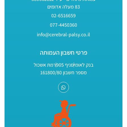
83 מעלה אדומים
02-6516659
077-4450360
info@cerebral-palsy.co.il
פרטי חשבון העמותה
בנק לאומי
סניף 905
רמת אשכול
מספר חשבון 161800/80