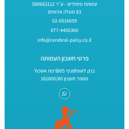
עמותת מיוחדים - ע״ר 580662112
83 מעלה אדומים
02-6516659
077-4450360
info@cerebral-palsy.co.il
פרטי חשבון העמותה
בנק לאומי
סניף 905
רמת אשכול
מספר חשבון 161800/80