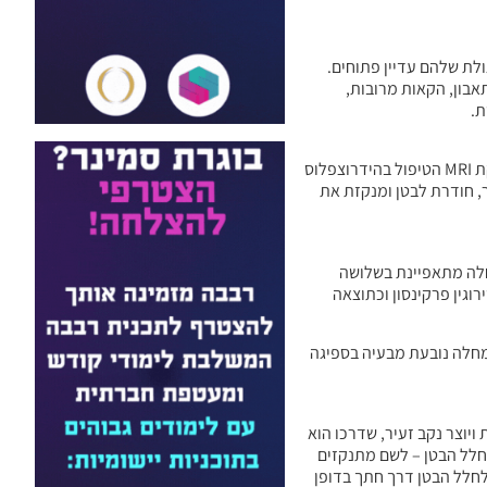
ולת שלהם עדיין פתוחים.
אבון, הקאות מרובות,
ת.
אם הרופא מזהה את התסמינים הנ”ל, ניתן לאבחן את המחלה באופן ודאי באחד מאמצעי הדימות הבאים: אולטרסאונד ראש בתינוקות, בדיקת CT, בדיקת MRI הטיפול בהידרוצפלוס
ר, חודרת לבטן ומנקזת את
המוח. המחלה מתאפיינת בשלושה
וגין פרקינסון וכתוצאה
 המחלה נובעת מבעיה בספיגה
יוצר נקב זעיר, שדרכו הוא
מצוי בחלל הבטן – לשם מתנקזים
 לחלל הבטן דרך חתך בדופן