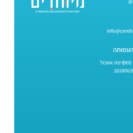
info@cerebr
העמותה
9
רמת אשכול