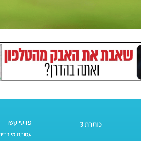
פרטי קשר
כותרת 3
עמותת מיוחדים - ע״ר 