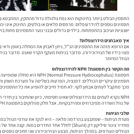
התסמין הבולט ביותר בתינוקות הוא נפח גולגולת גדול מהתקין, המתבטא בעל
תסמינים נוספים להידרוצפלוס: מרפסים מלאים או בולטים, התינוק אינו יכ
ישנוניות ועיכוב בהתפתחות. בילדים גדולים ובבני נוער התסמינים פחות בו
איך מאבחנים הידרוצפלוס?
מצוי בידיו של הנוירוכירורג. מדובר בניתוח מעקף הקרוי שאנט. מדובר בנ
הנוזל המיותר
מה הקשר בין תסמונת? NPH להידרוצפלוס
תסמונת ssure Hydrocephalus
תסמינים עיקריים הכוללים: דמנציה, הפרעות בשליטה על מערכת השתן והלי
מכך מתקבל לעתים אבחון לקוי. לא תמיד חייבים להופיע את כל התסמינים 
NPH נקרא לעתים גם הידרוצפלוס שאינו חסימתי, כיוון שהחיבור בין חד
של נוזל השדרה מפיברוזיס ומהידבקויות. אצל חלק מהלוקים בתסמונת NPH אפשר לטפל באמצעות ניתוח להחדרת שאנט.
שלבי הניתוח
מטרת הניתוח – שמתבצע בהרדמה מלאה – היא לנקז את עודפי הנוזל במוח.
מחדיר צינור סיליקון דק (Shunt) לחלל אחד החדרים
הנוזלים העודפים. במהלך הניתוח, מבצע הנוירוכירורג שני חתכים נוספים 