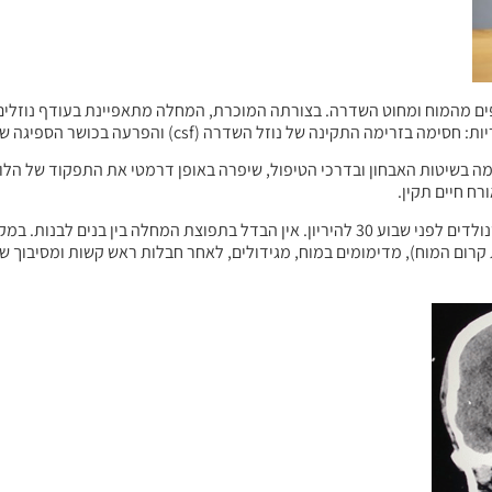
ים מהמוח ומחוט השדרה. בצורתה המוכרת, המחלה מתאפיינת בעודף נוזלים
 של נוזל השדרה (csf) והפרעה בכושר הספיגה של נוזל השדרה.
 בשיטות האבחון ובדרכי הטיפול, שיפרה באופן דרמטי את התפקוד של הלו
רח חיים תקין.
אחד מ־1,000 תינוקות נולד עם הידרוצפלוס. המום נפוץ יותר בקרב פגים שנולדים לפני שבוע 30 להיריון. אין הבדל בתפו
 קרום המוח), מדימומים במוח, מגידולים, לאחר חבלות ראש קשות ומסיבוך ש