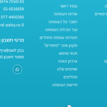
83 מעלה אדומים
ה
עמוד ראשי
02-6516659
פואיים
אודות העמותה
077-4450360
הסבר על העמותה
al-palsy.co.il
ועד הנהלת העמותה
תעודות עמותת מיוחדים
פרטי חשבון 
תקנון אתר “מיוחדים”
בנק לאומי
סניף 05
תנאי שימוש
מספר חשבון 161800/80
ם
ארכיון האתר
שותפים שלנו
ממליצים
חדשות העמותה