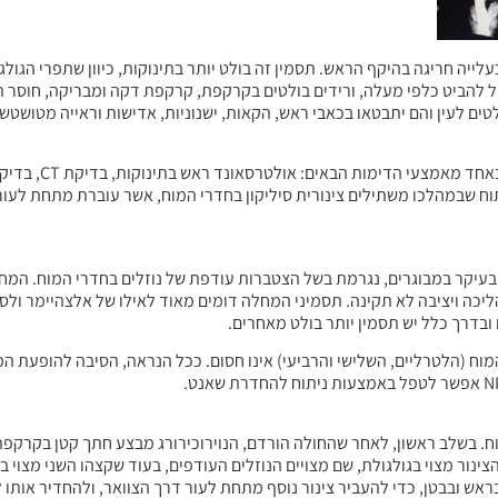
ייה חריגה בהיקף הראש. תסמין זה בולט יותר בתינוקות, כיוון שתפרי הגולג
ול להביט כלפי מעלה, ורידים בולטים בקרקפת, קרקפת דקה ומבריקה, חוסר ת
לטים לעין והם יתבטאו בכאבי ראש, הקאות, ישנוניות, אדישות וראייה מטושטש
יתוח שבמהלכו משתילים צינורית סיליקון בחדרי המוח, אשר עוברת מתחת לעו
NPH (Normal Pre) היא מחלה שמופיעה בעיקר במבוגרים, נגרמת בשל הצטברות עודפת של נוזלים בחדרי 
כה ויציבה לא תקינה. תסמיני המחלה דומים מאוד לאילו של אלצהיימר ולסיר
ובדרך כלל יש תסמין יותר בולט מאחרים.
רי המוח (הלטרליים, השלישי והרביעי) אינו חסום. ככל הנראה, הסיבה להופעת
 בשלב ראשון, לאחר שהחולה הורדם, הנוירוכירורג מבצע חתך קטן בקרקפת ו
 במוח. קצה אחד של הצינור מצוי בגולגולת, שם מצויים הנוזלים העודפים, בעוד שקצהו השני 
בראש ובבטן, כדי להעביר צינור נוסף מתחת לעור דרך הצוואר, ולהחדיר אותו