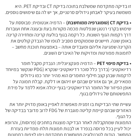
זו בדיקה מתקדמת שמשלבת בתוכה בדיקת CT ובדיקת PET. היא
משמשת בעיקר לאבחון גידולים סרטניים, אך יש לה גם שימושים נוספים.
• בדיקת CT (טומוגרפיה ממוחשבת)
– הדמיה אנטומית: מבוססת על
שימוש בקרני רנטגן שנפלטות מכמה מקורות בעת ובעונה אחת ועוברות
דרך רקמות הגוף השונות. כל רקמה בגוף בולעת קרינה ומחזירה קרינה
באופן שונה. חיישנים שממוקמים מסביב לגופו של הנבדק קולטים את
הקרינה שמגיעה אליהם ומעבדים אותה – באמצעות תוכנת מחשב –
לתמונות מפורטות ומדויקות של האיברים השונים.
• בדיקת מיפוי PET
– הדמיה פונקציונלית: הנבדק מקבל חומר
רדיואקטיבי (בדרך כלל סוכר רדיואקטיבי שנקרא (PDG שנקשר במיוחד
לרקמות שבהן קצב חילוף החומרים הוא מהיר יותר כמו גידולים
ממאירים, אך גם אזורים שבהם יש זיהום או דלקת. קבלת תמונה על
אופן הפיזור של החומר הרדיואקטיבי בגוף יכולה אפוא ללמד על מידת
התפשטותם של גידולים בגוף.
עשיית שתי הבדיקות בו זמנית מאפשרת לאפיין באופן מדויק יותר את
האזורים שבהם קיימת קליטה מוגברת של FDG לרוב מדובר בבדיקה של
כל הגוף.
התמונות שמתקבלות לאחר הבדיקה מוצגות בחתכים (פרוסות), והרופא
יכול לעיין בכל פרוסה בנפרד או לבנות תמונות תלת-ממדיות בעזרת
המחשב. הודות לטכנולוגיה ממוחשבת מתקדמת ניתן לצפות בתמונות