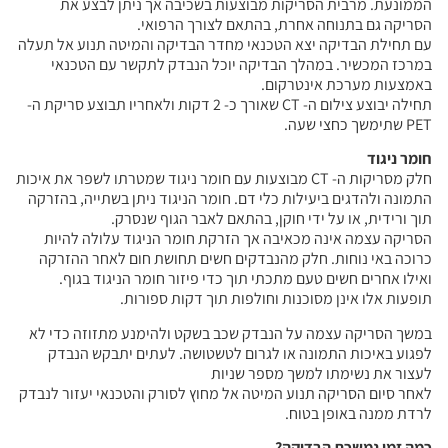
הממונעת. מרבית הסריקות מבוצעות בשכיבה אך ניתן לבצע את
הסריקה גם בתנוחה אחרת, בהתאם לצורך הרפואי.
עם תחילת הבדיקה יצא הטכנאי מחדר הבדיקה והמיטה תנוע אל תעלה
במרכז המכשיר. במהלך הבדיקה יוכל הנבדק לתקשר עם הטכנאי
באמצעות מערכת אינטרקום.
תחילה יבוצע צילום ה- CT שאורך כ- 2 דקות ולאחריו תבוצע סריקת ה-
PET שתימשך כחצי שעה.
חומר ניגוד
חלק מסריקות ה- CT מבוצעות עם חומר ניגוד שמטרתו לשפר את איכות
התמונה ולהדגים ביעילות כלי דם. חומר הניגוד ניתן בשתייה, בהזרקה
תוך ורידית, או על ידי חוקן, בהתאם לאבר הגוף שנסרק.
הסריקה עצמה אינה מכאיבה אך הזרקת חומר הניגוד עלולה להיות
כרוכה באי נוחות. חלק מהנבדקים חשים תחושת חום לאחר ההזרקה
ואילו אחרים חשים טעם מתכתי תוך כדי פיזור חומר הניגוד בגוף.
תופעות אלו אינן מסוכנות וחולפות תוך דקות ספורות.
במשך הסריקה עצמה על הנבדק שכב בשקט ולהימנע מתזוזה כדי לא
לפגוע באיכות התמונה או לגרום לטשטושה. לעתים יתבקש הנבדק
לעצור את נשימתו למשך מספר שניות
לאחר סיום הסריקה תנוע המיטה אל מחוץ לסורק והטכנאי יעזור לנבדק
לרדת ממנה באופן בטוח.
כמה זמן נמשכת הבדיקה?