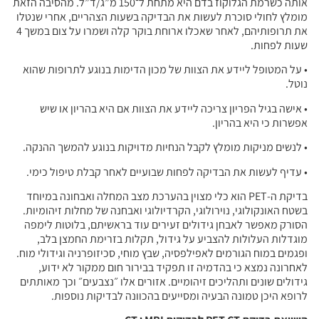
אותה כשרמת הגלוקוז בדם היא מתחת ל־150 מ”ג/ד”ל. מהסיבה הזאת
מומלץ לחולי סוכרת לעשות את הבדיקה בשעות הצהריים, אחרי שנטלו
את תרופותיהם, לאחר שאכלו ארוחת בוקר קלה ושמרו על צום במשך 4
שעות לפחות.
• על המטופל ליידע את הצוות של מכון הדימות בנוגע לתרופות שהוא
נוטל.
• אישה בגיל הפריון צריכה ליידע את הצוות אם היא בהריון או שיש
אפשרות כי היא בהריון.
• לנשים מניקות מומלץ לקבל הנחיות מדויקות בנוגע להמשך ההנקה.
• עדיף לעשות את הבדיקה לפחות שבועיים לאחר קבלת טיפול כימי.
בדיקת ה-PET הוא כלי מצוין בהערכת מצב המחלה ואבחונה במיוחד
בשטח האונקולוגי, נוירולוגי, הקרדיולוגי ואבחנה של מחלות זיהומיות.
הסורק מאפשר לאבחן גידולים זעירים עוד בראשיתם, בלוטות לימפה
מוגדלות העלולות להצביע על גידול, תקלות בזרימת החמצן בלב,
ופגמים במוח הגורמים לאפילפסיה, שבץ מוחי, סכיזופרניה וגידולי מוח.
לאחרונה נמצא כי בהדמיה זו תפקיד בבירור חום ממקור לא ידוע,
גידולים שונים ותהליכים זיהומיים. אזורים אלו ״נצבעים״ וכך מאותתים
לרופא היכן טמונה הבעיה ומסייעים בהכוונה לבדיקות נוספות.