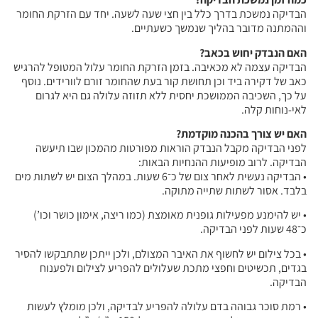
הבדיקה נמשכת בדרך כלל בין חצי שעה לשעה. יחד עם הזרקת החומר
וההמתנה מדובר בהליך שנמשך כשעתיים.
האם הנבדק יחוש בכאב?
הבדיקה עצמה לא מכאיבה. בזמן הזרקת החומר עלול המטופל להרגיש
כאב של דקירה ביד וכן תחושת קור בעת שהחומר זורם לוורידים. נוסף
על כך, השכיבה הממושכת יחסית ללא תזוזה עלולה גם היא לגרום
לאי-נוחות קלה.
האם יש צורך בהכנה מוקדמת?
לפני הבדיקה מקבל הנבדק הוראות מפורטות מהמכון שבו תיעשה
הבדיקה. לרוב מופיעות ההנחיות הבאות:
• הבדיקה נעשית לאחר צום של כ־6 שעות. במהלך הצום יש לשתות מים
בלבד. אסור לשתות שתייה מתוקה.
• יש להימנע מפעילות גופנית מאומצת (כמו ריצה, אימון כושר וכו’)
כ־48 שעות לפני הבדיקה.
• בכל צילום יש לחשוף את האיבר המצולם, ולכן ייתכן שתתבקשו להסיר
בגדים, תכשיטים וחפצי מתכת שעלולים להפריע לצילום ולפענוח
הבדיקה.
• רמת סוכר גבוהה בדם עלולה להפריע לבדיקה, ולכן מומלץ לעשות