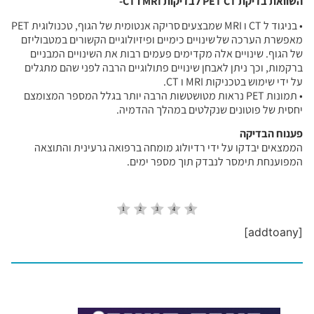
השוואת בדיקת PET CT לבדיקות MRI ו CT-
• בניגוד ל CT ו MRI שמבצעים סריקה אנטומית של הגוף, טכנולוגית PET
מאפשרת הערכה של שינויים כימיים ופיזיולוגיים הקשורים במטבוליזם
של הגוף. שינויים אלה מקדימים פעמים רבות את השינויים המבניים
ברקמות, וכך ניתן לאבחן שינויים פתולוגיים הרבה לפני שהם מתגלים
על ידי שימוש בטכניקות MRI ו CT.
• תמונות PET נראות מטושטשות הרבה יותר בגלל המספר המצומצם
יחסית של פוטונים שנקלטים במהלך ההדמיה.
פענוח הבדיקה
הממצאים יבדקו על ידי רדיולוג מומחה ברפואה גרעינית והתוצאה
המפוענחת תימסר לנבדק תוך מספר ימים.
[addtoany]