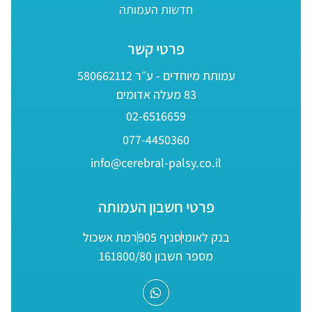
חדשות העמותה
פרטי קשר
עמותת מיוחדים - ע״ר 580662112
83 מעלה אדומים
02-6516659
077-4450360
info@cerebral-palsy.co.il
פרטי חשבון העמותה
בנק לאומי
סניף 905
רמת אשכול
מספר חשבון 161800/80