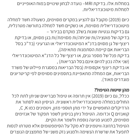
במחלות אלו. בדיקת MRI– נועדה לבחון שינויים במוח האופייניים
למחלות מיטוכונדריאליות.
כיום (2019) מקובל גם להציע במקרים מסוימים, כשעולה חשד למחלה
מיטוכונדריאלית מסוימת, או כשקיים חשד למחלה בתורשה מטרנלית,
גם בדיקות גנטיות שונות בשלב מוקדם בבירור –
בדיקה של מוטציה/ות שכיחה/ות מסוימת/ות בגן מסוים, או בדיקת
ריצוף של גן מסוים בדנ”א המיטוכונדריאלי או הגרעיני (בד”כ בסל
הבריאות אם קיימת הסתמנות מתאימה),
בדיקת פנל של מספר גנים, או ריצוף של כל הדנ”א המיטוכונדריאלי
(שני אלה נכון להיום אינם בסל הבריאות) ,
או בדיקת ריצוף אקסומית (בסל הבריאות במסגרת פיילוט של משרד
הבריאות, אם המחלה מתאפיינת בתסמינים מסוימים לפי קריטריונים
מוגדרים מאוד).
מהן שיטות הטיפול?
ככלל, גם כיום (2019) אין תרופה או טיפול מבריאים שניתן לתת לכל
החולים במחלה מיטוכונדריאלית ראשונית. הניסיון הוא לסתור את
הרדיקלים החופשיים על ידי מתן תוספי מזון, ויטמינים כמו C ,K,
קואנזים Q וכדומה. הטיפול ניתן בניסיון לשפר תפקוד של אנזימים
מסוימים, למנוע פגיעה נוספת ולשמר את הקיים.
הטיפול בתזונה וויטמינים לא מקל על הסימפטומים אלא מטרתו לנסות
לתפעל את שרשרת הנשימה ולמנוע נזק משני של מחמצנים הנוצרים