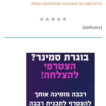
https://dutchtown.nl/spread-the-light-of-ori/
[addtoany]