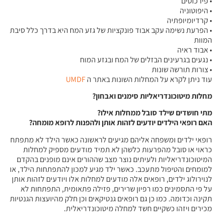
• פירכוסים
• היפוטוניה
• קרדיומיופתיה
• הפרעת נשימה עקב אבוד פונקציות של גזע המח היא בדרך כלל סיבת
המוות
• אבוד ראיה
• נגעים בגרעינים הבזלים של המח ובגזע המוח
• צורות תורשה שונות
עוד ניתן לקרא על המחלות השונות באתר ה
UMDF
מחלות מיטוכונדריאליות סימנים ואבחון?
מתי חושדים שילד סובל ממחלות אילו?
האם רופאי הילדים יודעים לזהות אותן ולהפנות לרופא מומחה?
רופאי ילדים ומשפחה אליהם מגיעים לראשונה כאשר הילד לא מתפתח
כראוי או סובל מהפרעות כלשהן לא תמיד מודעים מספיק למחלות
המיטוכונדריאליות ולעיתים נוצר מצב שההורים אינם מופנים בהקדם
למומחים והטיפול מתעכב. כאשר ילד מגיע למכון להתפתחות הילד, או
לנוירולוג ילדים, רופאים אלה מודעים למחלות אלו ויודעים לזהות אותן
על פי התסמינים כמו רפיון שרירים, פזילה פתאומית, התפתחות לא
תקינה וכדומה. כמו כן גם רופאים גנטיקאים וכן חלק מהיועצות הגנטיות
מכירים ויזהו כשקיים חשד למחלה מיטוכונדריאלית.