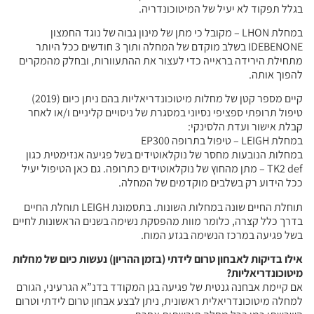
בגלל תפקוד לא יעיל של המיטוכונדריה.
במחלת LHON – מקובל כי מתן של מינון גבוה של נוגד החמצון
IDEBENONE בשלב מוקדם של המחלה ותוך 3 חודשים ככל היותר
מתחילת הירידה בראייה כדי לעצור את ההתעוורות, ובחלק מהמקרים
להפוך אותה.
קיים מספר קטן של מחלות מיטוכונדריאליות בהם ניתן כיום (2019)
טיפול תרופתי ספציפי נסיוני במסגרת של ניסויים קליניים ו/או לאחר
קבלת אישור ועדת הלסינקי:
במחלת LEIGH – טיפול בתרופה EP300
במחלות הנובעות מחסר של נוקלאוטידים בשל פגיעה אנזימטית כגון
TK2 def – מתן מהחוץ של נוקלאוטידים כתרופה. גם כאן הטיפול יעיל
ככל הידוע רק בשלבים מוקדמים של המחלה.
תוחלת החיים שונה במחלות השונות. בתסמונת LEIGH תוחלת החיים
בדרך כלל קצרה, כלומר מוות מהפסקת נשימה בשנים הראשונות לחיים
בשל פגיעה במרכז הנשימה בגזע המוח.
אילו בדיקות לאבחון טרום לידתי (בזמן ההריון) נעשות כיום של מחלות
מיטוכונדריאליות?
אם קיימת אבחנה גנטית של פגיעה בגן המקודד בדנ”א הגרעיני, הגורם
למחלה מיטוכונדריאלית ראשונית, ניתן לבצע אבחון טרום לידתי וטרום