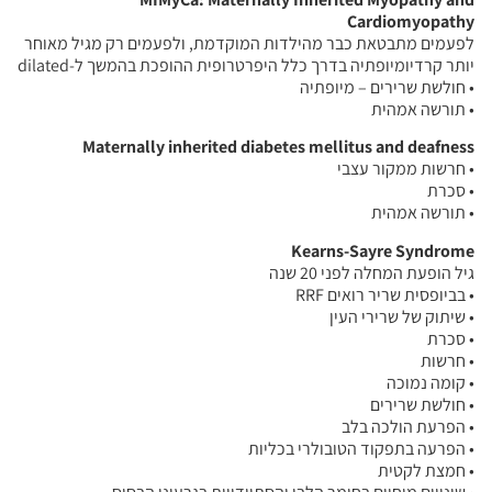
Cardiomyopathy
לפעמים מתבטאת כבר מהילדות המוקדמת, ולפעמים רק מגיל מאוחר
יותר קרדיומיופתיה בדרך כלל היפרטרופית ההופכת בהמשך ל-dilated
• חולשת שרירים – מיופתיה
• תורשה אמהית
Maternally inherited diabetes mellitus and deafness
• חרשות ממקור עצבי
• סכרת
• תורשה אמהית
Kearns-Sayre Syndrome
גיל הופעת המחלה לפני 20 שנה
• בביופסית שריר רואים RRF
• שיתוק של שרירי העין
• סכרת
• חרשות
• קומה נמוכה
• חולשת שרירים
• הפרעת הולכה בלב
• הפרעה בתפקוד הטובולרי בכליות
• חמצת לקטית