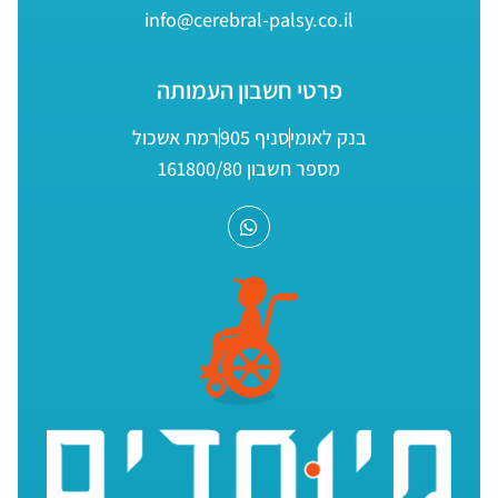
info@cerebral-palsy.co.il
פרטי חשבון העמותה
בנק לאומי
סניף 905
רמת אשכול
מספר חשבון 161800/80