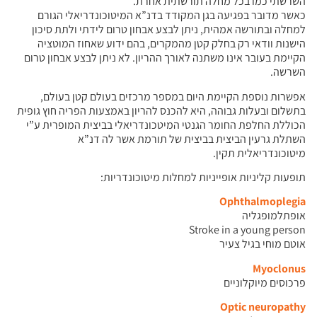
השרשתי כמו בכל מחלה תורשתית אחרת.
כאשר מדובר בפגיעה בגן המקודד בדנ”א המיטוכונדריאלי הגורם
למחלה ובתורשה אמהית, ניתן לבצע אבחון טרום לידתי ולתת סיכון
הישנות וודאי רק בחלק קטן מהמקרים, בהם ידוע שאחוז המוטציה
הקיימת בעובר אינו משתנה לאורך ההריון. לא ניתן לבצע אבחון טרום
השרשה.
אפשרות נוספת הקיימת היום במספר מרכזים בעולם קטן בעולם,
בתשלום ובעלות גבוהה, היא להכנס להריון באמצעות הפריה חוץ גופית
הכוללת החלפת החומר הגנטי המיטכונדריאלי בביצית המופרית ע”י
השתלת גרעין הביצית בביצית של תורמת אשר לה דנ”א
מיטוכונדריאלית תקין.
תופעות קליניות אופייניות למחלות מיטוכונדריות:
Ophthalmoplegia
אופתלמופגליה
Stroke in a young person
אוטם מוחי בגיל צעיר
Myoclonus
פרכוסים מיוקלוניים
Optic neuropathy