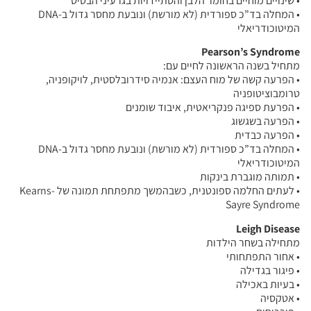
• שינויים מוחיים בחומר הלבן והסתיידויות בגרעיני הבסיס
• המחלה בד”כ ספורדית (לא מורשת) ונובעת מחסר גדול ב-DNA
המיטוכודריאלי
Pearson’s Syndrome
מתחיל בשנה הראשונה לחיים עם:
• הפרעה קשה של מוח העצם: אנמיה סידרובלסטית, לויקופניה,
טרומבוציטופניה
• הפרעת ספיגה פנקריאטית, איבוד שומנים
• הפרעה בשגשוג
• הפרעה כבדית
• המחלה בד”כ ספורדית (לא מורשת) ונובעת מחסר גדול ב-DNA
המיטוכודריאלי
• תמותה מוגברת בינקות
• לעתים החלמה ספונטנית, כשבהמשך מתפתחת תמונה של Kearns-
Sayre Syndrome
Leigh Disease
מתחילה בשחר הילדות
• אחור התפתחותי
• פיגור בגדילה
• בעיות באכילה
• אטקסיה