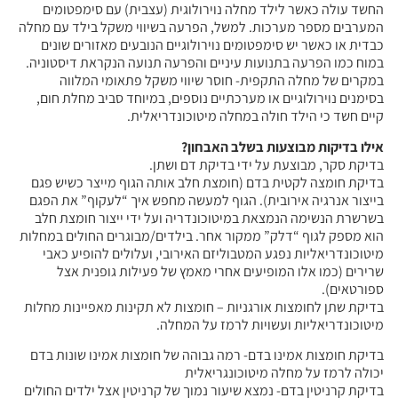
החשד עולה כאשר לילד מחלה נוירולוגית (עצבית) עם סימפטומים
המערבים מספר מערכות. למשל, הפרעה בשיווי משקל בילד עם מחלה
כבדית או כאשר יש סימפטומים נוירולוגיים הנובעים מאזורים שונים
במוח כמו הפרעה בתנועות עיניים והפרעה תנועה הנקראת דיסטוניה.
במקרים של מחלה התקפית- חוסר שיווי משקל פתאומי המלווה
בסימנים נוירולוגיים או מערכתיים נוספים, במיוחד סביב מחלת חום,
קיים חשד כי הילד חולה במחלה מיטוכונדריאלית.
אילו בדיקות מבוצעות בשלב האבחון?
בדיקת סקר, מבוצעת על ידי בדיקת דם ושתן.
בדיקת חומצה לקטית בדם (חומצת חלב אותה הגוף מייצר כשיש פגם
בייצור אנרגיה אירובית). הגוף למעשה מחפש איך “לעקוף” את הפגם
בשרשרת הנשימה הנמצאת במיטוכונדריה ועל ידי ייצור חומצת חלב
הוא מספק לגוף “דלק” ממקור אחר. בילדים/מבוגרים החולים במחלות
מיטוכונדריאליות נפגע המטבוליזם האירובי, ועלולים להופיע כאבי
שרירים (כמו אלו המופיעים אחרי מאמץ של פעילות גופנית אצל
ספורטאים).
בדיקת שתן לחומצות אורגניות – חומצות לא תקינות מאפיינות מחלות
מיטוכונדריאליות ועשויות לרמז על המחלה.
בדיקת חומצות אמינו בדם- רמה גבוהה של חומצות אמינו שונות בדם
יכולה לרמז על מחלה מיטוכונגריאלית
בדיקת קרניטין בדם- נמצא שיעור נמוך של קרניטין אצל ילדים החולים