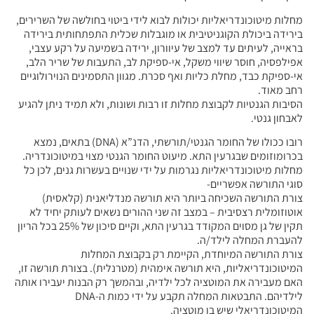
מחלות מיטוכונדריאליות יכולות לבוא לידי ביטוי בחולשה של השרירים,
בירידה ביכולת הקוגניטיבית או מוגבלות שכלית התפתחותית בירידה
בראייה, לעיתים עד למצב של עיוורון, ירידה בשמיעה על רקע עצבי,
אפילפסיה, חוסר שיווי משקל, אי-ספיקת לב, התעבות של שריר הלב,
אי-ספיקת כבד, מחלת כליות ואף סכרת. מגוון התסמינים הנוירולוגיים
רחב מאוד.
הסיבות הגנטיות לקבוצת מחלות זו רבות ושונות, ולא תמיד ניתן להגיע
לאבחון גנטי.
רובו ככולו של החומר הגנטי/תורשתי, הדנ”א (DNA) בתאים, נמצא
בכרומוזומים שבגרעין התא. מיעוט החומר הגנטי מצוי במיטוכונדריה.
מחלות מיטוכונדריאליות נגרמות על ידי שנויים בעשרות גנים, לכן כל
סוגי התורשה אפשריים-
צורת התורשה השכיחה ביותר היא תורשה מנדליאנית (קלאסית)
אוטוזומלית רצסיבית – במצב זה שני ההורים נשאים לעותק יחיד לא
תקין של גן מסוים המקודד בגרעין התא, וקיים סיכון של 25% בכל הריון
להעברת המחלה לילד/ה.
צורת התורשה המיוחדת, הקיימת רק בקבוצת המחלות
המיטוכונדריאליות, היא תורשה אימהית (מטרנלית). בצורת תורשה זו,
האם מעבירה את המוטציה לכל ילדיה, ובהמשך רק הבנות יעבירו אותה
לילדיהם. התבטאות המחלה תקבע על ידי כמות ה-DNA
המיטוכונדריאלי שיש בו מוטציה.