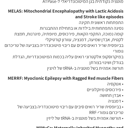
מוטציה נקודתית בגן המיטוכונדריאלי ל-ATPase
MELAS: Mitochondrial Encephalopathy with Lactic Acidosis
and Stroke like episodes
התפתחות ראשונית תקינה
נסיגה התפתחותית בילדות או בתחילת ההתבגרות
קומה נמוכה, התקפי הקאות, פירכוסים, מיופתיה, מיגרנות, חמצת
לקטית, אבדן שמיעה, דמנציה, עוורון קורטיקלי
בביופסית שריר רואים סיבים עם ריבוי מיטוכונדריה בצביעה של טריכרום
גומורי
במיקרוסקופ אלקטרוני רואים עליה בכמות המיטוכונדריות, הגדלת
בגודלן ושינוי בצורתן
תורשה אמהית בשל מוטציה ב-tRNA של לויצין
MERRF: Myoclonic Epilepsy with Ragged Red muscle Fibers
• אטקסיה
• פירכוסים מיוקלוניים
• אבדן תחושה
• דמנציה
• בביופסית שריר רואים סיבים עם ריבוי מיטוכונדריה בצביעה של
טריכרום גומורי-RRF
• תורשה אמהית בשל מוטציה ב-tRNA של ליזין
MIMyCa: Maternally Inherited Myopathy and