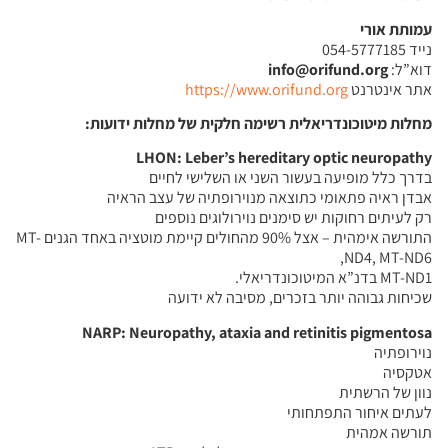
עמותת אורי
נייד 054-5777185
דוא”ל:
info@orifund.org
אתר אינטרנט
https://www.orifund.org
מחלות מיטוכונדריאלית רשימה חלקית של מחלות ידועות:
LHON: Leber’s hereditary optic neuropathy
בדרך כלל מופיעה בעשור השני או השלישי לחיים
אבדן ראיה פתאומי כתוצאה מנוירופתיה של עצב הראיה
רק לעיתים רחוקות יש סימנים נוירולוגים נוספים
התורשה אימהית – אצל 90% מהחולים קיימת מוטציה באחד הגנים MT-
ND4, MT-ND6,
MT-ND1 בדנ”א המיטוכונדריאלי.
שכיחות גבוהה יותר בזכרים, מסיבה לא ידועה
NARP: Neuropathy, ataxia and retinitis pigmentosa
נוירופתיה
אטקסיה
נוון של הרשתית
לעתים איחור התפתחותי
תורשה אמהית