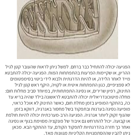
הפגיעה יכולה להתחיל כבר ברחם. למשל ניתן לראות שהעובר קטן לגיל
ההריון, או שקיימות הפרעות בהתפתחות המוח. הפגיעה יכולה להתבטא
מייד לאחר הלידה, או להיות הדרגתית ולבוא לידי ביטוי בסימפטומים
לא ספציפיים, כגון התפתחות איטית או לקויה, היקף ראש קטן לגיל
התינוק, רפיון שרירים, או נסיגה התפתחותית, במיוחד סביב מחלות חום:
מחלה מיטוכונדריאלית יכולה להתבטא לראשונה בילד שהיה בריא עד
כה, בהתקף המופיע בזמן מחלת חום, כאשר התינוק לא אוכל כראוי,
מופיעה נסיגה בערנות ובתפקוד בשל מחסור באנרגיה, דווקא בזמן
שהגוף זקוק ליותר אנרגיה. הפגיעה הרב-מערכתית יכולה להיות חולפת
או קבועה. יכול להתרחש גם איבוד של פונקציה מסוימת בגוף או נסיגה
ואחר כך חזרה בהדרגתיות לתפקוד הקודם, עד ההתקף הבא. מכאן
ניתן להבין שההסתמנויות הקליניות מגוונות מאד.