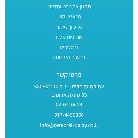
תקנון אתר “מיוחדים”
תנאי שימוש
ארכיון האתר
שותפים שלנו
ממליצים
חדשות העמותה
פרטי קשר
עמותת מיוחדים - ע״ר 580662112
83 מעלה אדומים
02-6516659
077-4450360
info@cerebral-palsy.co.il