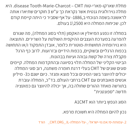
מחלת שארקו-מארי-טות disease Tooth-Marie-Charcot – CMT. היא
מחלה נוירולוגית גנטית אשר נקראת כך ע”ש 3 חוקרים שתיארו אותה
לראשונה בשמה הנוכחי ב,1886- על אף שסביר כי היתה קיימת קודם
לכן. שכיחות המחלה היא 2500\1 בעולם.
במחלה זו נפגע המיאלין או האקסון (תלוי בסוג המחלה), מה שגורם
להפרעה במערכת העצבים ההיקפית השולטת על השרירים. התוצאה
היא נוירופתיה תחושתית-מוטורית כלומר, אובדן התפקוד ו/או התחושה
בכפות הרגליים ובשוקיים, בכפות הידיים ובזרועות. לרוב כף הרגל
מקבלת צורה של קשת גבוהה ועיוות בבהונות.
הביטוי הקליני של המחלה תלוי בסיווגה ובהתקדמות המחלה. קיימים
סוגים שונים של CMT בעלי דרגת חומרה משתנה, רוב סוגי המחלה
יכולים להיווצר בשני המינים ובכל מוצא ומגזר. כיום ישנם כ3- מיליון
אנשים מאובחנים עם CMT ברחבי העולם. בד”כ, המחלה עוברת
בתורשה מאחד ההורים שחולה בה, אך יכולה להיווצר גם כמוטציה
חדשה “ספונטנית”
הסוג הנפוץ ביותר הוא A1CMT
נכון להיום המחלה היא חשוכת מרפא.
2.-עמותת-סי.אמ.טי-ישראל-_-על-המחלה-CMT.ORG_.IL_
הורד