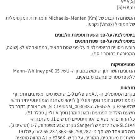
V= V[S]
(Km)+[S]
המשתנה הקבוע של Michaelis–Menten (Km) והמהירות המקסימלית
של המוביל (Vmax) נקבעו.
ביוטינילציה על-פני השטח וספיגת חלבונים
ביוטינילציה על-פני שטח התאים
בוצעו ניסויים בביוטינילציה על-פני שטח התאים, כמתואר לעיל8 (שיטה,
המפורטת בחומר נוסף).
סטטיסטיקות
הנתונים הושוו תוך שימוש במבחן ה- Uשל Mann–Whitney p<0.05
ללא פרמטרים ונחשבו מובהקים.
תוצאות
בקרב המטופלים ה- ,AJמטופלים 1-9, שימשו סינון משתנים ותעדוף
(המפורטים בחומר נוסף אונליין) לזיהוי משתנה הומוזיגוטי יחיד חדש
שלSLC1A4:NM_003038:c.766G>A; p.E256K, אשר אובחן בקרב כל
תשעת הילדים הפגועים (ראו [חומר] נוסף אונליין, טבלה S1).
כל ההורים היו נשאים הטרוזיגוטיים (תרשים 1). משתנה ה-
SLC1A4אושר לרצף של Sanger בקרב שבע משפחות, 1-7 (תרשים 3).
היה סוג אחד משותף מ- chr2:65,237,863–66,798,282, שלו 19
משתנים משותפים, המורים, על כך ש- AJ p.E256K מהווה מוטציה