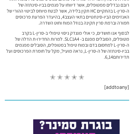
רובם נבדלים ממטופלים, אשר דיווחו על פגמים בביו-סינתזה של
ה-סרין-L בהתקיים HC תקין בלידה, אשר לבטח מיוחס לביטוי ההורי של
האנזימים הביו-סינתטיים בתאי העצב4, בהיעדר הפרעת פרכוסים
חמורה וברמת סרין תקינה בנוזל המוח וחוט השדרה.
לבסוף אנו חושדים, כי אולי מוצדק ניסוי טיפולי ב-סרין-L בקרב
מטופלים, הסובלים מפגם ב- SLC1A4. למרות החדירו∙ת הדלה של
ה-סרין-L למחסום בדם ובמוח טיפול במטופלים, הסובלים מפגמים
בביו-סינתזה של ה-סרין-L, נראה מועיל, מקל על חומרת הפרכוסים ועל
תדירותם6,14.
[addtoany]