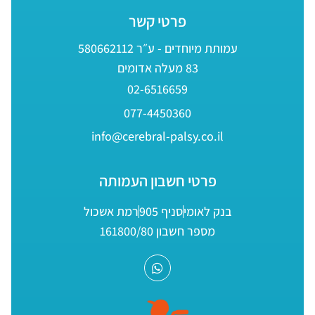
פרטי קשר
עמותת מיוחדים - ע״ר 580662112
83 מעלה אדומים
02-6516659
077-4450360
info@cerebral-palsy.co.il
פרטי חשבון העמותה
בנק לאומי
סניף 905
רמת אשכול
מספר חשבון 161800/80