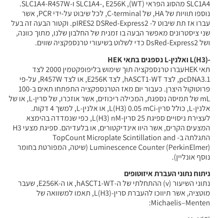
SLC1A4 מהסוג הפראי (WT), SLC1A4-, E256K ו-SLC1A4-R457W.
נוספו תוויות של HA, של C-terminal, לכל שיבוט על-ידי PCR, אשר
עברו אז תת שיבוט ל- pIRES2 DSRed-Express2. וקטור הבעה זה בעל
שני ציסטרונים מאפשר הבעה בו זמנית של החלבון שלנו, מתוך כוונה,
ושל DsRed-Express2 כדי לשלוט בשיעורי טרנספקציה שווים.
-L(H3) ואלנין-L נספגים בתאי HEK
תאי HEKעברו טרנספקציה תוך שימוש בליפופקטמין 2000 לצד
pcDNA3.1, לצד hASCT1-WT, לצד E256K, או לצד R457W, על-פי
פרוטוקול היצרן. כעבור יום מאז הטרנספקציה התפתחו תאים ב-100
mL של תמיסה נספגת, המכילה ריכוזים, אשר אוזכרו, של סרין-L, או של
אלנין-L, כולל סרין-L(H3) 0.05 mCi, או אלנין-L, למשך 4 דקות.
לעצירת ניסויים ספיגת 25 סרין-L(H3) nM, כפי שנמדדה בהימצא
המצעים הקרים, אשר היוו אינדיקטורים, או בלעדיהם. ספיגת מצעי H3
התגלתה ב- TopCount Microplate Scintillation and
Luminescence Counter (PerkinElmer) (שיטה, המפורטת בחומר
נוסף אונליין).
ניתוח נתוני העברת איזוטופים
נתוני השיעור (v) ההתחלתי של ה-hASCT1-WT, או ה-E256K, שעבר
מוטציה, אשר תיווכו להעברת סרין-L(H3), תאמו למשוואה של
Michaelis–Menten: