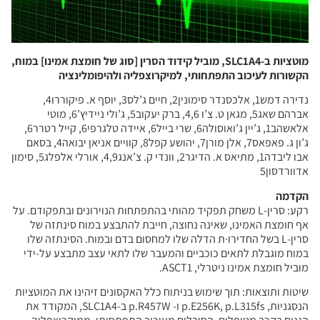
מוטציות ב-SLC1A4, מוביל קידוד הסרין [סוג של חומצת אמינו] במוח,
הקשורות לעיכוב התפתחותי, למיקרוצפליה ולהיפומלינציה
נדירה דמש1, אלכסנדר סימונין2, חיים ג’לס3, יוסף א. פיקוררו4,
אברהם שאג5, מגאן ט. צ’ו 4,6, ברק יעקוב5, ג’ולי ניידיץ’6, מוטי
אלאשהב1, ג’יין ג’ואוסולה6, שרי בייל6, איידה טלגרפי6, קייל רטרר6,
ג’ון ג. פאפאס7, אלן מורן7, יהושע קפל8, קוויים אניאן יבואה4, בסאם
אבו ליבדה1, מתיאס א. הדיגר2, וונדי ק. צ’אנג4,9, אורלי אלפלג5, סימון
אדוורדסון5
הקדמה
רקע: סרין-L משחק תפקיד מהותי בהתפתחות הנוירונים ובתפקודם. על
אף חומצת האמינו, שאינה נחוצה, חייבת להתבצע במוח סינתזה של
סרין-L בשל החדירו∙ת הדלה שלו למחסום בדם ובמוח. הסינתזה שלו
במוח מוגבלת לתאים כוכביים והמעבר שלו לתאי עצב מתבצע על-ידי
מוביל חומצת אמינו ניטרלי, ASCT1.
שיטות ותוצאות: תוך שימוש בניתוח כלל האקסונים זיהינו את המוטציות
הנסגניות, p.E256K, p.L315fs ו- p.R457W ב-SLC1A4, המקודד את