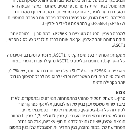
הגנים בקרב מטופלים, הסובלים מעיכוב התפתחותי, ממיקרוצפליה
ומהיפומלינציה. הייתה הפרעת פרכוסים משתנה. כאשר הובעה היא
במערכת הטרולוגית, לא פגעו המוטציות ברמת החלבון בממברנת
הפלזמה, כי אם מוגרו, או הפחיתו במידה ניכרת את העברת המוטציות,
p.R457W ו-p.E256K, בהתאמה על-ידי ה-סרין-L.
למרבה העניין, הפגינה מוטציית ה-p.E256K רמת סרין-L נמוכה יותר
וזיקה פחותה יותר לאלנין, אך את אותה בררנות לגבי מצע כסוג הפראי,
ASCT1.
מסקנות: המחסור בפנוטיפ הקליני, ASCT1, מזכיר פגמים בביו-סינתזה
של ה-סרין-L. הנתונים הבליטו, כי ASCT1 נחוץ להעברת הסרין במוח.
מוטציית ה-p.E256K ב-SLC1A4 בעלת שכיחות גבוהה יותר, של 0.7%,
באוכלוסייה היהודית האשכנזית וכדאי להוסיפה לפנל המיסוך הגדול
יותר בקהילה הזאת.
מבוא
סרין-L משחק תפקיד מהותי בהתפתחות הנוירונים ובתפקודם. לא זו
בלבד שהוא משמש אבן בניין של החלבונים, אלא אף כפרקורסור
לסינתזה של ה-L-ציסטאין, כפוספטידיל סרין, כספינגוליפידים,
כנוקלאוטידים וכמאפננים העצביים, סרין-D וגליצין1,2. סרין-L מהווה
חומצת אמינו, שאינה נחוצה לרקמות חוץ-עצביות, אבל הסינתזה
המחודשת שלו במוח נחוצה, בגין החדירו∙ת המוגבלת שלו בגין מחסום