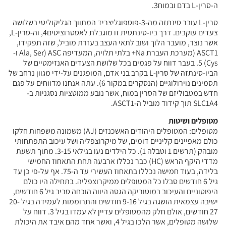
ה-סרין-L בדם ובמוח3.
סרין-L עובר סינתזה מה-3-פוספוגליצריד המתווך הגליקוליטי בשלושה
צעדים עוקבים. דרך ביו-סינתטית זו מוגבלת לאסטרוציטים4, וה-סרין-L,
אשר נוצר, מועבר הלוך ושוב לתאי העצב בעזרת מוביל, שזה תפקידו,
ASCT1 (מערכת העברת Na+ בלתי תלויה, המעדיפה ASC (Ala, Ser ו-
Cys) 5. בעבר דווח על פגמים בכל שלושת הצעדים האנזימטיים של
הביו-סינתזה של סרין-L בקרב בני אדם, המופגנים על-ידי מגוון נרחב של
תסמינים נוירולוגיים (הנסקרים במקור 6). עתה אנחנו מדווחים על פגם
חדש במטבוליזם של הסרין במוח, אשר נובע ממוטציות נסגניות ב-
SLC1A4 תוך קידוד מוביל ה-ASCT1.
מטופלים ושיטות
מטופלים: המטופלים היהודים האשכנזים (AJ) משמונה משפחות חלקו
כולם מאפיינים קליניים דומים, של מיקרוצפליה ושל עיכוב התפתחותי
מובהק (תרשים 1 וטבלה 1). כל הילדים נעו בגילאי 3-15. מתוך תשעת
מדדי היקף הראש (HC) כבר נכללו ארבעה תחת התאחוז החמישי
בלידה, בעוד חמישה נכללו בתאחוז העשירי עד ה-75. אף על-פי כן עד
גיל 6 חודשים סבלו כל המטופלים ממיקרוצפליה. בתחילה היו כולם
היפוטוניים והעיכוב במוטוריקה הגסה היווה הוכחה סביב גיל 6 חודשים,
ישיבה עצמאית הושגה בגיל 9-16 חודשים והתרוממות לעמידה בגיל 20-
27 חודשים, אולם חלק מהמטופלים עדיין לא עמדו בגיל 3. דווח על
שלושה מטופלים, אשר הלכו בגיל 4, ואשר אחד מהם איבד את היכולת