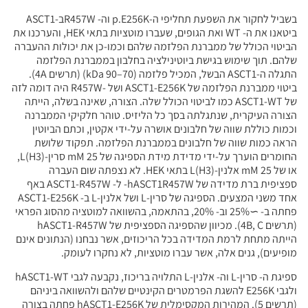
בשביל לחקור את השפעת תחליפי ה-p.E256K וה- R457Wב-ASCT1
ביטאנו את ה- WT ואת הגופים, שעברו מוטציות בתאי HEK, והערכנו את
הביטוי הכולל של ממברנת הפלזמה שלהם וכמו-כן את יכולות ההעברה
שלהם. תוך שימוש בגישת ביוטינילציה בחלבון בממברנת הפלזמה
התגלה ה-ASCT1 הבשל, המכיל פלזמה (70–90 kDa) (תרשים 4A).
ביטוי ממברנת הפלזמה של ASCT1-E256K ושל -R457W היה דומה לזה
של ASCT1-WT כמו לביטוי הכולל שלה. הצורה, שאינה בשלה, הייתה
הצורה העיקרית, שנתגלתה בסך כל הליזיס. טוהר חלקיקי הממברנה
וכמות כוללת שווה של חלבונים אושרה על-ידי אקטין, וכתם הביוטין
הראה כמות שווה של חלבונים בממברנת הפלזמה. תפקוד שלושת
החומרים הוערך על-ידי מדידת מידת הספיגה של 25 mM סרין-L(H3),
או של 25 mM אלנין-L(H3) בתאי HEK. לא נצפתה שום העברה
ספציפית ברת מדידה של hASCT1R457W- ל- ASCT1-R457W באף
אחד משני המצעים. הספיגה של סרין-L ושל אלנין-L ב- ASCT1-E256K
פחתה ב- ∼25% וב- 20%, בהתאמה, בהשוואה למוטציה מהסוג הפראי
(תרשים 4B, C). מכיוון שהספיגה הספציפית של hASCT1-R457W
הייתה מתחת לרמת המדידה בכל הריכוזים, אשר נבחנו (הנתונים אינם
מופיעים), גנים אלה, אשר עברו מוטציות, לא נחקרו לעומק.
ספיגת ה- סרין-L וה- אלנין-L התלויה בריכוז, נקבעה לגבי hASCT1-WT
ולגבי E256K להשגת הפרמטרים הקינטיים שלהם ולהשוואה ביניהם
(תרשים 5). המהירות המקסימלית של hASCT1-E256K פחתה בצורה