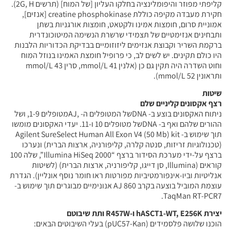
קליפתי מפוזר והיפומלינציה בחלקו העליון [של המוח] (תרשים 2G, H).
חקירת מעבדה מקיפה כוללת creatine phosphokinase [אנזים],
אמוניית סרום, חומצות אמינו ולקטאט, חומצות אורגניות בשתן
ותבחינים אנזימטיים של תצמידי שרשרת הנשימה המיטוכונדרית
ברקמת השריר וקבוצת אנזימים ליזוזומיים בבדיקת הכדוריות הלבנות
היו כולם תקינים. יש לשים לב, כי פרופיל חומצת האמינו בנוזל המוח
וחוט השדרה היה תקין גם כן (אלנין 41 mmol/L, סרין 43 mmol/L
ותראונין 52 mmol/L).
שיטות
רצף אקסונים קליניים שלם
ניתוח האקסונים בוצע ב- DNAשל המטופלים ה- ,AJמטופלים 1-9, ושל
ההורים שלהם ואף ב- DNAשל מטופלים 10 ו-11. יעדי האקסונים מומשו
תוך שימוש ב- Agilent SureSelect Human All Exon V4 (50 Mb) kit
(טכנולוגיות זריזות, סנטה קלרה, קליפורניה, ארצות הברית) ונערכו
ברצף על-ידי מערכת הסידור ברצף “Illumina HiSeq 2000”, שלה 100
קוראים (Illumina, סן דייגו, קליפורניה, ארצות הברית) (לשיטות
אנליטיות וביו-אינפורמטיביות מפורטות ראו חומר נוסף אונליין). הגדרת
עוצמת המוביל בוצעה בקרב 860 AJ אנונימיים מבוגרים תוך שימוש ב-
TaqMan RT-PCR7.
יצירת hASCT1-WT, E256K ו-R457W ותת שיבוטם
הוכנו שלושה פלסמידים (pUC57-Kan) בעלי השיבוטים הבאים: