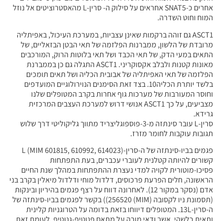
אחרים כ-SNAT5 אחראים על סילוק ה- סרין-L מהאסטרוציטים אל נוזל
המוח וחוט השדרה.
ASCT1 גם זוהה ברקמות שאינן עצביות, במערכת העיכול, באפיתליה
מרובדת של הלשון, ממברנות הפלזמה של תאי הבטן הבזאליים, של
התאים במעי הדק, של תאי הכבד ושל תאי בלוטות הרוק, המורכבים
מאונות קטנות ולבלב אקסוקריני. ASCT1 התגלה גם כן בממברנת
הפלזמה של תאי האפיתליה של אבובית הכליה ושל תאים תומכים
בלשד יותרת הכליה10. בצד זאת הסימנים הנוירולוגיים המועדפים
וחוסר המעורבות של מערכות גוף אחרות בקרב המטופלים שלנו
מצביעים, על כך ASCT1 אנושי דרוש למערכת העצבים המרכזית
גרידא.
סרין-L עובר סינתזה מ-3-פוספוגליצריד מתווך גליקוליטי דרך שלוש
תגובות עוקבות לחומר מזרז.
פגמים בביו-סינתזה של ה-סרין-L (MIM 601815, 610992, 614023)
קשורים להיותה קטלנית לעוברי עכברים, בעת התפתחות
פסיכו-מוטורית לקויה למדי נעצרת ההתפתחות במהלך שנת החיים
הראשונה, חלים הפרעת פרכוסים, דלדול מוחי ודלדול מיאלין בקרב בני
אדם (נסקר במקור 12). לאחרונה דווח על רצף פגמים בהיריון ובינקות
(תסמונת ניו לקסובה (MIM) 256520)) בקשר לפגמים בביו-סינתזה של
ה-סרין-13L. המטופלים דיווחו בזאת בדומה על הטרוגניות קלינית
ותאית כלשהי, אשר ודאי מורה על מתאם פנוטיפ-גנוטיפ. לעומת זאת