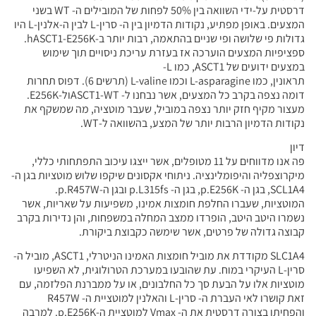
דרסטית על-ידי השוואה בין 50% לפחות של המובילים ה- WT בשני
המצעים. באופן מפתיע, נקודות הדמיון בין ה- סרין-L לבין ה-אלנין-L היו
גדולות פי שלושה ופי שניים בהתאמה, רבות יותר ב-hASCT1-E256K.
ספציפיות המצעים הוערכה אז בעזרת עריכת ניסויים תוך שימוש
במצעים ידועים של ASCT1, כמו L-
תראונין, כמו L-asparagine וכמו L-valine (תרשים 6). דפוס תחרות
דומה נצפה בקרב כל המצעים, אשר נבחנו ל- ASCT1-WTול-E256K.
מעצור מקיף חזק יותר נצפה במוביל, שעבר מוטציה, מה שמשקף את
נקודות הדמיון הרבות יותר של המצע, בהשוואה ל-WT.
דיון
פה אנו מדווחים על 11 מטופלים, אשר ייצגו עיכוב התפתחותי כללי,
מיקרוצפליה והיפומלינציה. ניתוחי אקסונים שיקפו שלוש מוטציות בגן ה-
SCL1A4, בגן ה- p.E256K, בגן ה- p.L315fs ובגן ה-p.R457W.
המוטציות, שעברו החלפת חומצות אמינו, משפיעות על שאריות, אשר
נשמרו היטב היטב, הופרדו ממצב המחלה במשפחות, והן נדירות בקרב
קבוצה גדולה של פרטים, אשר שימשה כקבוצת ביקורת.
SLC1A4 מקודדת את מוביל חומצות האמינו הניטרלי, ASCT1, מוביל ה-
סרין-L העיקרי במוח. עת שהובעו במערכת הטרולוגית, לא השפיעו
מוטציות אלו על הבעת סך כל החלבונים, או על ממברנת הפלזמה, עם
זאת קושרו לאי העברת ה- סרין-L והאלנין למוטציית ה- R457W
והפחיתו בצורה דרסטית את ה- Vmax למוטציית ה-p.E256K. למרבה