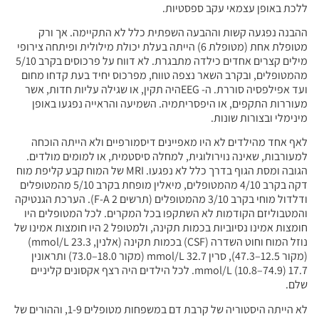
ללכת באופן עצמאי עקב ספסטיות.
ההבנה נפגעה קשות וההבעה השפתית כלל לא התקיימה. אך ורק
מטופלת אחת (מטופלת 6) הייתה בעלת יכולת מילולית ופיתחה צירופי
מילים קצרים אחדים כילדה מתבגרת. לא דווח על פרכוסים בקרב 5/10
מהמטופלים, ובקרב השאר נצפה טווח, מפרכוס יחיד בעת קדחו מחום
ועד אפילפסיה סוררת. ה- EEGהיה תקין, או שגילה עליות חדות, אשר
מעוררות התקפים, או היפסריתמיה. השמיעה והראייה נפגעו באופן
מינימלי ובצורות שונות.
לאף אחד מהילדים לא היו מאפיינים דיסמורפיים ולא הייתה הוכחה
למעורבות, שאינה נוירולוגית, למחלה סיסטמית, או למומים מולדים.
הגובה ומסת הגוף בדרך כלל לא נפגעו. MRI של המוח קבע קליפת מוח
דקה בקרב 4/10 מהמטופלים, מיאלין מופחת בקרב 5/10 מהמטופלים
ודלדול מוחי בקרב 3/10 מהמטופלים (תרשים 2 F-A). הערכת הגנטיקה
והמטבוליזם הקודמות לא השתקפו בכל המקרים. לכל המטופלים היו
חומצות אמינו נסיוביות בכמות תקינה, ולמטופל 2 היו חומצות אמינו של
נוזל המוח וחוט השדרה (CSF) בכמות תקינה (אלנין, 23.3 mmol/L)
(מקור 12.5–47.3), סרין 32.7 mmol/L (מקור 18.0–73.0) ותראונין
17.7 mmol/L (10.8–74.9). לכל הילדים היה רצף אקסונים קליניים
שלם.
לא הייתה היסטוריה של קרבת דם במשפחות מטופלים 1-9, וההורים של