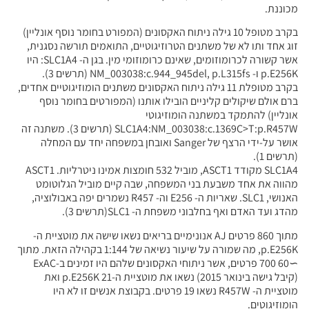
מכוננת.
בקרב מטופל 10 גילה ניתוח האקסונים (המפורט בחומר נוסף אונליין)
זוג אחד ותו לא של משתנים הטרוזיגוטיים, התואמים תורשה נסגנית,
אשר קשורה לכרומוזומים, שאינם כרומוזומי מין. בגן ה- SLC1A4: היו
p.E256K ו- NM_003038:c.944_945del, p.L315fs (תרשים 3).
בקרב מטופלת 11 גילה ניתוח האקסונים משתנים הומוזיגוטיים אחדים,
ברם אולם שיקולים קליניים הובילו אותנו (המפורטים בחומר נוסף
אונליין) להתמקד במשתנה הומוזיגוטי
SLC1A4:NM_003038:c.1369C>T:p.R457W (תרשים 3). משתנה זה
אושר על-ידי הרצף של Sanger ואובחן במשפחה יחד עם המחלה
(תרשים 1).
SLC1A4 מקודד ASCT1, מוביל 532 חומצות אמינו ניטרליות. ASCT1
מהווה את אחד משבעת בני המשפחה, שבה קיים מוביל הגלוטומט
האנושי, SLC1. שאריות ה- E256 וה- R457 נשמרים יפה באבולוציה,
מהדג ועד האדם ואף בחלבוני משפחת ה- SLC1(תרשים 3).
מתוך 860 פרטים AJ אנונימיים בריאים נשאו שישה את מוטציית ה-
p.E256K, מה שמורה על שיעור נשיאה של 1:144 בקהילה הזאת. מתוך
∼60 700 פרטים, אשר ניתוחי האקסונים שלהם היו זמינים ב-ExAC
(קיבל גישה בינואר 2015) נשאו את מוטציית ה-p.E256K 21 ואת
מוטציית ה- R457W נשאו 19 פרטים. בקבוצת אנשים זו לא היו
הומוזיגוטים.