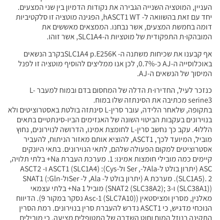
העניין, המוטציה השנייה הגבירה את נקודות הדמיון בין שני המצעים.
יחד עם זאת בהשוואה ל- hASCT1 WT, הפגינה מוטציה זו סלקטיביות
דומה בחמשת המצעים, אשר נבחנו. הממצאים מאששים את
המובהקו∙ת התפקודית של מוטציות ה-SLC1A4, אשר זוהו.
אף קבענו את שכיחות משתנה ה- SLC1A4 p.E256Kבקרב הנשאים
באוכלוסייה ה-AJ כ-0.7%, לכן אנו ממליצים להוסיף מוטציה זו לפנל
המיסוך של הנשאים ה-AJ.
כנזכר לעיל, החדירו∙ת הדלה של המחסום בדם ובמוח למעבר L-
serine3 מכתיבה את הסינתזה שלו במוח.
בתקופה, שלאחר הלידה, עובר סרין-L סינתזה בולטת באסטרוציטים ולא
בנוירונים בעקבות הביטוי השונה של האנזימים הביו-סינתטיים בתאים
הללו4. עקב כך נחשב סרין-L לחומצת אמינו, הדרושה לנוירונים, נחוץ
מוביל, המיועד לכך, ASCT1, להוציא אותם מאזור הניתוח, להעביר
אסטרוציטים למקום הפעולה שלהם, לתאי הנוירונים. בתאי היונקים
קיימים כמה מובילי חומצות אמינו: 1. מערכת העברת Na+ בלתי תלויה,
ASC (יתרון בולט ל-Alaל-, Ser ול-Cys): ASCT1 (SLC1A4) ו- ASCT2
(SLC1A5). 2. מערכת A (יתרון בולט ל- Ala, ל- Serול-Gln:) SNAT1
((SLC38A1) ו-SNAT2 (SLC38A2); 3) מוביל 1 Na+ בלתי עצמאי
מאלנין, מסרין ומציסטאין (Asc-1 (SLC7A10) נסקר במקור 9). הדיווח
הנוכחי מדגיש, כי ASCT1 נדרש להעברת סרין בנוירונים. רמת הסרין
התקינה בנוזל המוח וחוט השדרה של המטופלים מציעה, כי מובילים