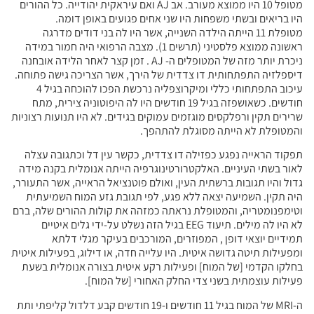
מטופל 10 היו ממוצא מעורב. אב AJ ואם עיראקית יהודייה. כל ההורים
היו בריאים ובשתי משפחות היו שני אחים פגועים באופן דומה.
מטופלת 11 הייתה הילדה השנייה, אשר היו לה בני דודים מדרגה
ראשונה ממוצא פלסטיני (תרשים 1). מצבה הרפואי היה חמור במידה
ניכרת יותר מזה של המטופלים ה- AJ . זמן קצר לאחר הלידה אובחנה
דיספלזיה התפתחותית דו צדדית של הירך, אשר הצריכה גישה פתוחה.
עיכוב התפתחותי כללי ומיקרוצפליה נרכשת הפכו להוכחה בגיל 4
חודשים. כשאושפזה בגיל 19 חודשים היו לה היפוטוניה צירית, מתח
שרירים תקין ורפלקסים מוגזמים עמוקים בגידים. לא היו תנועות רצוניות
והמטופלת לא הייתה מסוגלת להתהפך.
תפקוד הראייה נפגע כפזילה דו צדדית, כקשר עין דל וכתגובה עצלה
לאור בשתי העיניים. האלקטרורטינוגרפיה הייתה אנומלית בקנה מידה
גדול והיו תגובות ברשתית העין, ואולם פוטנציאל הראייה, אשר התעורר,
היה תקין. השמיעה יצאה ללא פגע, לפי תגובת גזע המוח השמיעתית
וטימפנומטריה, והמטופלת נראתה כמזהה את קולות ההורים שלה, ברם
לא היו לה מילים. תיעוד EEG בגיל הזה נשלט על-ידי גלים איטיים
תמידיים יוצאי דופן , המפוזרים, המורכבים בעיקר מגלי דלתא
ומפעילות תיטה גדושה איטית. היו עלייה חדה, או דילוג, בפעילות איטית
בחלקו הקדמי [של המוח] ופעילות רקע איטית בצורה אנומלית בשעת
פעילות עוצמתית בשני צדי החלק האחורי [של המוח].
ה-MRI של המוח בגיל 11 חודשים ו-19 חודשים קבע דלדול קליפתי ותת