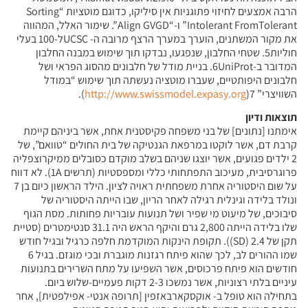
הרבה אמצעים לחיזוי פתוגניות אין סיליקו, כדוגם מוטציות “Sorting
Intolerant FromTolerant” ו-“Align GVGD”. שימור האלל, המהווה
את מקור המשתנים, הוערך במערך הרצף מרובה ה- UCSCל-100 בעלי
חוליות5. שטחי החלבון, שנפגעו, נבדקו תוך שימוש במבנה החלבון
המדובר ב-6UniProt. בניית מודל של חלבונים מהסוג הפראי ושל
חלבונים היפותטיים, שעברו מוטציה נעשתה תוך שימוש “במודל
השוויצרי”
)7).
http://www.swissmodel.expasy.org
תוצאות ודיון
אימתנו [נתונים] של בני משפחה פקיסטנית אחת, אשר ביניהם קיימת
קרבת דם, אשר לוקטו במרפאת הגנטיקה של בית החולים “טוואם”, של
2 ילדים פגועים, אשר יוצגו שניהם בשלב מוקדם כסובלים ממיקרוצפליה
פרוגרסיבית, מעיכוב התפתחותי כללי ומספסטיות (תרשים 1A). לא דווח
על שום היסטוריה אחרת משפחתית ראויה לציון. הילד הראשון כיום בן 7
ונולד בלידה וגינלית רגילה לאחר הריון, שבו הייתה היסטוריה של
סיבוכים, של מיעוט מי שפיר ושל תנועות עובריות פחותות. מסת הגוף
שלו בלידה הייתה 2,800 גרם והיקף הראש היה 31.1 סנטימטרים (סטיית
תקן של 2.4 (SD)). תקופת הינקות המוקדמת חלפה כרגיל ובגיל חודש
שמו ההורים לב, לכך שהוא פיתח רגזנות מוגברת ובכי מוגזם. בגיל 6
חודשים הוא פיתח פרכוסים, אשר השפיעו על מתח השרירים בתנועות
עיניים בלתי רצוניות, אשר נמשכו 2-3 דקות פעמיים-שלוש ביום.
בתחילה הוא טופל ב- אוקסקארבאזפין [תרופה אנטי- אפילפטית], אחר