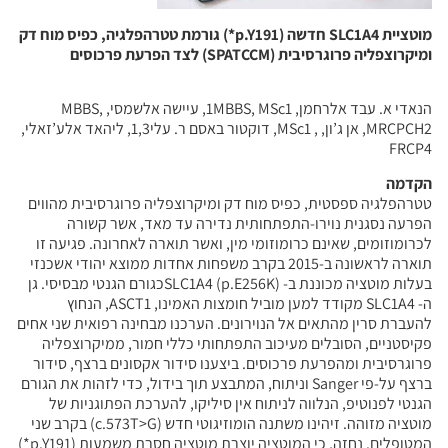
מוטציית SLC1A4 חדשה (p.Y191*) גורמת טטרהפלגיה, כפיס מוח דק
ומיקרוצפליה פרוגרסיבית (SPATCCM) לצד הפרעת פרכוסים
הנאדי א. עבד אלרחמן, 1MBBS, MSc1, עיישה אלשמסי, MBBS,
MRCPCH2, אן ג’ון, , MSc1, דוקטור באסם ר. עלי1,3, ליהאד אלע’זאלי,
FRCP4
הקדמה
טטרהפלגיה ספסטית, כפיס מוח דק ומיקרוצפליה פרוגרסיבית מהווים
הפרעה נסגנית נוירו-התפתחותית נדירה עד מאד, אשר קשורה
לכרומוזומים, שאינם כרומוזומי מין, ואשר תוארה לאחרונה. פגיעה זו
תוארה לראשונה ב-2015 בקרב משפחות אחדות ממוצא יהודי אשכנזי
בעלות מוטציה מכוננת ב- SLC1A4 (p.E256K)כגורם הגנטי מבסיסי. גן
ה- SLC1A4 מקודד למען מוביל חומצות האמינו, ASCT1, הנחוץ
להעברת סרין מהתאים אל הנוירונים. הערכנו מבחינה רפואית שני אחים
פקיסטניים, הסובלים מעיכוב התפתחותי כללי חמור, ממיקרוצפליה
פרוגרסיבית ומהפרעת פרכוסים. ביצענו סידור אקסונים ברצף, סידור
ברצף על-פי Sanger וניתוח, המתבצע תוך בידול, כדי לזהות את הגורם
הגנטי לפנוטיפ, הנלווה לניתוח אין סיליקו, להערכת הפתוגניות של
מוטציה מזוהה. זיהינו משתנה הומוזיגוטי חדש (c.573T>G) בקרב שני
המטופלים. נחזה, כי המוטציה יוצרת מוטציה חסרת משמעות (p.Y191*)