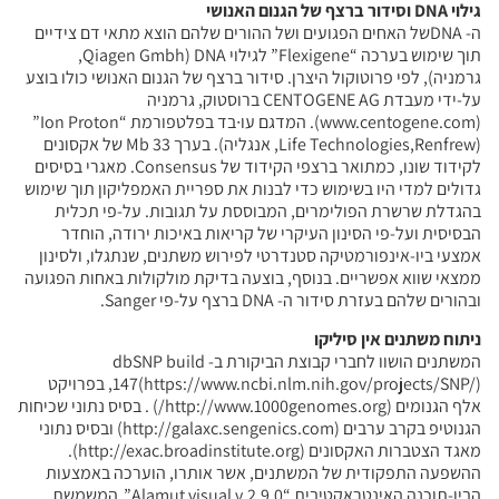
גילוי DNA וסידור ברצף של הגנום האנושי
ה- DNAשל האחים הפגועים ושל ההורים שלהם הוצא מתאי דם צידיים
תוך שימוש בערכה “Flexigene” לגילוי DNA (Qiagen Gmbh,
גרמניה), לפי פרוטוקול היצרן. סידור ברצף של הגנום האנושי כולו בוצע
על-ידי מעבדת CENTOGENE AG ברוסטוק, גרמניה
(www.centogene.com). המדגם עו∙בד בפלטפורמת “Ion Proton”
(Life Technologies,Renfrew, אנגליה). בערך 33 Mb של אקסונים
לקידוד שונו, כמתואר ברצפי הקידוד של Consensus. מאגרי בסיסים
גדולים למדי היו בשימוש כדי לבנות את ספריית האמפליקון תוך שימוש
בהגדלת שרשרת הפולימרים, המבוססת על תגובות. על-פי תכלית
הבסיסית ועל-פי הסינון העיקרי של קריאות באיכות ירודה, הוחדר
אמצעי ביו-אינפורמטיקה סטנדרטי לפירוש משתנים, שנתגלו, ולסינון
ממצאי שווא אפשריים. בנוסף, בוצעה בדיקת מולקולות באחות הפגועה
ובהורים שלהם בעזרת סידור ה- DNA ברצף על-פי Sanger.
ניתוח משתנים אין סיליקו
המשתנים הושוו לחברי קבוצת הביקורת ב- dbSNP build
147(https://www.ncbi.nlm.nih.gov/projects/SNP/), בפרויקט
אלף הגנומים (http://www.1000genomes.org/) . בסיס נתוני שכיחות
הגנוטיפ בקרב ערבים (http://galaxc.sengenics.com) ובסיס נתוני
מאגד הצטברות האקסונים (http://exac.broadinstitute.org).
ההשפעה התפקודית של המשתנים, אשר אותרו, הוערכה באמצעות
הביו-תוכנה האינטראקטיבית “Alamut visual v.2.9.0”, המשמשת