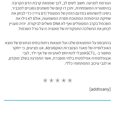
הגורמת לפגיעה. חשוב לשים לב, לכך שמפאת קרבת הדם הקרובה
בהיסטוריה המשפחתית, יתכן דו קיום של משתנים נסגניים למכביר.
ניסינו להשתמש במדגם הזמין של המטופל (דם צידי) כדי לבחון את
שחיקת ההיפותזה המתווכת חסרת המשמעות, אולם לא גילו את
השכפול בקרב המטופלים ואף לא DNA משלים לביקורת. יהיה מעניין
לבחון את ההשלכה התפקודית של מוטציה זו על גורל השכפול.
בהתבסס על הממצאים שלנו ועל תוצאות ניתוח בסיס הנתונים של מוצא
האוכלוסייה של מאגד הצטברות האקסונים4, אנו מציעים, כי ייחקר
מחסור ב- ,ASCT1מבלי להתייחס לאתניות של אף ילד, לגבי
אנצפלופתיה אפילפטית בלתי מוסברת, אשר התפרצה בשלב מוקדם,
או לגבי עיכוב התפתחותי כללי.
[addtoany]