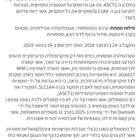
בחלבון ה-ASCT1. פה אנו מדווחים על המוטציה החמישית, הגורמת
לפגיעה בגן ה- SLC1A4וסוקרים את כל המקרים, אשר דווח עליהם
בעבר.
מילות מפתח:
עיכוב התפתחותי, אנצפלופתיה אפילפטית, ספאזם
בקרב תינוקות, סידור ברצף לדור הבא, ספסטיות
נתקבל ב-24 בדצמבר 2018. הותר לפרסום ב-19 בינואר 2019.
טטרהפלגיה ספסטית, כפיס מוח דק ומיקרוצפליה פרוגרסיבית מהווים
הפרעה נסגנית נוירו-התפתחותית נדירה עד מאד, אשר קשורה
לכרומוזומים, שאינם כרומוזומי מין, ואשר תוארה לאחרונה (MIM:
616657). היא מתאפיינת בעיכוב התפתחותי כללי חמור בשלב מוקדם
לצד מיקרוצפליה פרוגרסיבית. נראה, כי היא נגרמת על-ידי מוטציות
הומוזיגוטיות, הגורמות לאובדן תפקוד בגן ה-SLC1A4, המקודד את
מוביל חומצות האמינו הניטרליות (ASCT1).
רוב המטופלים, אשר תוארו עד כה, לא היו מסוגלים ללכת באופן עצמאי,
או לדבר באופן עצמאי1-4. הפנוטיפ עצמו תואר לראשונה על-ידי
Damseh ועל-ידי עמיתיו ב-2015 בקרב 11 מטופלים ממשפחות, אשר
אינן קשורות זו לזו, צאצאיות של אוכלוסייה יהודית אשכנזית.
כל המטופלים הוצגו כבעלי מגבלות תורשתיות אינטלקטואליות חמורות,
אשר להן גורם גנטי בלתי ידוע. תוך שימוש ברצף של הגנום האנושי כולו