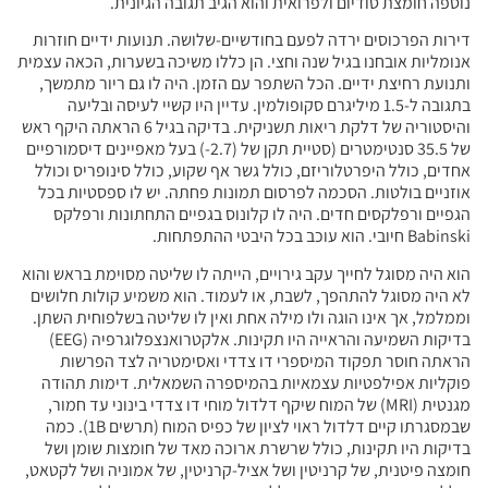
נוספה חומצת סודיום ולפרואית והוא הגיב תגובה הגיונית.
דירות הפרכוסים ירדה לפעם בחודשיים-שלושה. תנועות ידיים חוזרות
אנומליות אובחנו בגיל שנה וחצי. הן כללו משיכה בשערות, הכאה עצמית
ותנועת רחיצת ידיים. הכל השתפר עם הזמן. היה לו גם ריור מתמשך,
בתגובה ל-1.5 מיליגרם סקופולמין. עדיין היו קשיי לעיסה ובליעה
והיסטוריה של דלקת ריאות תשניקית. בדיקה בגיל 6 הראתה היקף ראש
של 35.5 סנטימטרים (סטיית תקן של (2.7-) בעל מאפיינים דיסמורפיים
אחדים, כולל היפרטלוריזם, כולל גשר אף שקוע, כולל סינופריס וכולל
אוזניים בולטות. הסכמה לפרסום תמונות פחתה. יש לו ספסטיות בכל
הגפיים ורפלקסים חדים. היה לו קלונוס בגפיים התחתונות ורפלקס
Babinski חיובי. הוא עוכב בכל היבטי ההתפתחות.
הוא היה מסוגל לחייך עקב גירויים, הייתה לו שליטה מסוימת בראש והוא
לא היה מסוגל להתהפך, לשבת, או לעמוד. הוא משמיע קולות חלושים
וממלמל, אך אינו הוגה ולו מילה אחת ואין לו שליטה בשלפוחית השתן.
בדיקות השמיעה והראייה היו תקינות. אלקטרואנצפלוגרפיה (EEG)
הראתה חוסר תפקוד המיספרי דו צדדי ואסימטריה לצד הפרשות
פוקליות אפילפטיות עצמאיות בהמיספרה השמאלית. דימות תהודה
מגנטית (MRI) של המוח שיקף דלדול מוחי דו צדדי בינוני עד חמור,
שבמסגרתו קיים דלדול ראוי לציון של כפיס המוח (תרשים 1B). כמה
בדיקות היו תקינות, כולל שרשרת ארוכה מאד של חומצות שומן ושל
חומצה פיטנית, של קרניטין ושל אציל-קרניטין, של אמוניה ושל לקטאט,