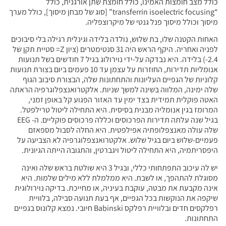
כולל מצב חומצות האמינו, כולל חומצת שתן אורגנית, כולל
“transferrin isoelectric focusing” [סוג של מבחן מיסוך], כולל מערך
מיסוך וכולל מיסוך פנל גנטי של מיקרוצפליה.
האחות הקטנה שלו, בת שלוש, נולדה בלידה וגינלית רגילה בלי סיבוכים
לפניה ואחריה. היקף הראש היה 31 סנטימטרים (ציון Z= סטיית תקן של
2.4-) בלידה. היא נבדקה על-ידי נוירולוג בגיל 7 חודשים בשל תנועות
אנומליות תדירות, החוזרות על עצמן עד 10 פעמים ביום בצורת תנועות
קלוניות של הגפיים העליונות והתחתונות שלה, הבצורת סיבוב הגוף
שלה ימינה, המלווה בשינה למשך שניות. אלקטרואנצפלוגרפיה הראתה
האטה פוקלית תמידית בצד ימין עד האזור הפגוע קל באופן זמני,
המרומז בגין אנומליה מבנית בסיסית. היא התחילה ליטול טרילפטל.
בגיל שנה עלתה תדירות הפרכוסים וכללה פרכוסים פוקליים. ה- EEG
שלה עולה מאנצפלופתיה אפילפטית. היא החלה לסבול מספאזם
פעמיים-שלוש ביום בגיל שלוש. אלקטרואנצפלוגרפיה לא הצביעה על
היפסריתמיה, היא התחילה ליטול ויגברטין, והתגובה הייתה הגיונית.
יש לה עיכוב התפתחותי כללי, ובגיל 3 היא שולטת בראש שלה ואינה
מסוגלת להתהפך, או לשבת. היא ממלמלת ללא מילים שלמות. היא
אינה מקבעת את מבטה, עוקבת בעיניה, או מחייכת. בדיקה נוירולוגית
שיקפה את הנוקשות בכל הגפיים, אף בעת תנועה סבילה, בלוויית
רפלקסים חדים ובלוויית רפלקס Babinski חיובי. נמצא קלונוס בגפיים
התחתונות.