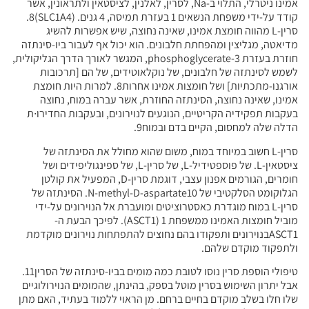
אמינו ניטרלי, התלוי ב-Na, לסרין, לאלנין, לציסטאין ולתראונין, אשר
קודד על-ידי משפחת הנשאים 1 בעזרת תמיסה, 4 גנים. (SLC1A4)8.
סרין-L מהווה חומצת אמינו, שאינה נחוצה, שיש אפשרות להשיג
מדיאטה, מגליצין ומהפחתת חלבונים. הוא יכול אף לעבור ביו-סינתזה
חוזרת בעזרת 3-phosphoglycerate, המגשר לאורך הדרך הגליקולית,
לשמש לסינתזה של חלבונים, של נוקלאוטידים, של הם [תרכובות
אורגנו-מתכתיות] ושל חומצות אמינו אחרות8. למרות היות חומצת
אמינו, שאינה נחוצה, הסינתזה החוזרת, אשר עברה במוח, נחוצה
בעקבות תפקידיה הקריטיים, הנוגעים לנוירונים, ובעקבות החדירו∙ת
הדלה שלה למחסום, הקיים בדם ובמוח9.
סרין-L חשוב במיוחד במוח, משום שהוא מחולל את הסינתזה של
ציסטאין-L. של פוספטידיל-L, של סרין-L, של ספינגוליפידים ושל
חומרים, הגורמים אפנון עצבי, דוגמת סרין-D, המפעיל את קולטן
הגלוקומט הסלקטיבי של N-methyl-D-aspartate10. הסינתזה של
סרין-L במוח מוגדרת כאסטרוציטים ומועברת אל הנוירונים על-ידי
מוביל חומצות האמינו ממשפחת 1 (ASCT1). לפיכך הבעת ה-
ASCT1בנוירונים ותפקודו בהם נחוצים להתפתחות נוירונים מוקדמת
ולתפקוד מוקדם שלהם.
טיפולי הוספת סרין נוסו לטובת כמה מומים בביו-סינתזה של הסרין11.
אבל יתרון השימוש בסרין מוטל בספק, בהינתן, שהמומים הנוירולוגיים
שלו חלו בשלב מוקדם בחיים ברחם. מן הראוי ללמוד בעתיד, האם מתן