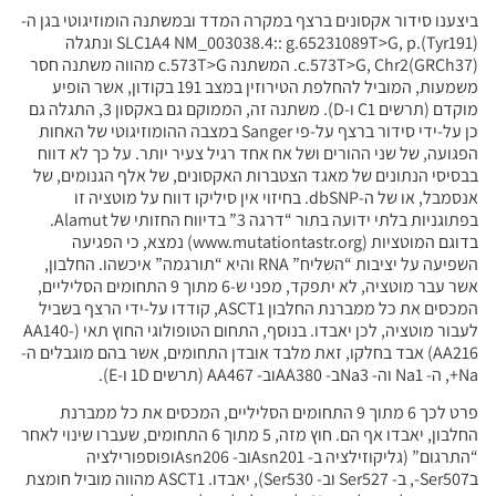
ביצענו סידור אקסונים ברצף במקרה המדד ובמשתנה הומוזיגוטי בגן ה-
SLC1A4 NM_003038.4:: g.65231089T>G, p.(Tyr191) ונתגלה
c.573T>G, Chr2(GRCh37). המשתנה c.573T>G מהווה משתנה חסר
משמעות, המוביל להחלפת הטירוזין במצב 191 בקודון, אשר הופיע
מוקדם (תרשים C1 ו-D). משתנה זה, הממוקם גם באקסון 3, התגלה גם
כן על-ידי סידור ברצף על-פי Sanger במצבה ההומוזיגוטי של האחות
הפגועה, של שני ההורים ושל אח אחד רגיל צעיר יותר. על כך לא דווח
בבסיסי הנתונים של מאגד הצטברות האקסונים, של אלף הגנומים, של
אנסמבל, או של ה-dbSNP. בחיזוי אין סיליקו דווח על מוטציה זו
בפתוגניות בלתי ידועה בתור “דרגה 3” בדיווח החזותי של Alamut.
בדוגם המוטציות (www.mutationtastr.org) נמצא, כי הפגיעה
השפיעה על יציבות “השליח” RNA והיא “תורגמה” איכשהו. החלבון,
אשר עבר מוטציה, לא יתפקד, מפני ש-6 מתוך 9 התחומים הסליליים,
המכסים את כל ממברנת החלבון ASCT1, קודדו על-ידי הרצף בשביל
לעבור מוטציה, לכן יאבדו. בנוסף, התחום הטופולוגי החוץ תאי (AA140-
AA216) אבד בחלקו, זאת מלבד אובדן התחומים, אשר בהם מוגבלים ה-
Na+, ה- Na1 וה- Na3ב- AA380וב- AA467 (תרשים 1D ו-E).
פרט לכך 6 מתוך 9 התחומים הסליליים, המכסים את כל ממברנת
החלבון, יאבדו אף הם. חוץ מזה, 5 מתוך 6 התחומים, שעברו שינוי לאחר
“התרגום” (גליקוזילציה ב- Asn201וב- Asn206ופוספורילציה
בSer507-, ב- Ser527 וב- Ser530), יאבדו. ASCT1 מהווה מוביל חומצת