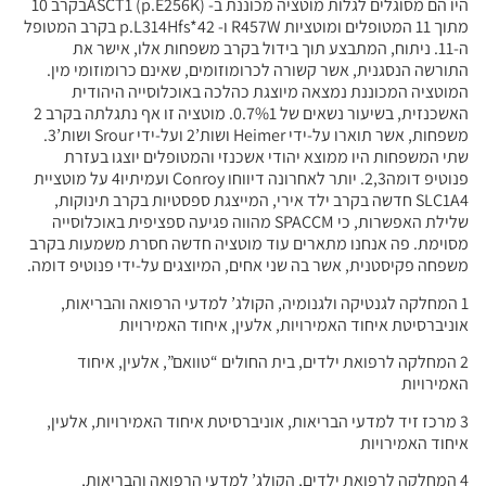
היו הם מסוגלים לגלות מוטציה מכוננת ב- ASCT1 (p.E256K)בקרב 10
מתוך 11 המטופלים ומוטציות R457W ו- p.L314Hfs*42 בקרב המטופל
ה-11. ניתוח, המתבצע תוך בידול בקרב משפחות אלו, אישר את
התורשה הנסגנית, אשר קשורה לכרומוזומים, שאינם כרומוזומי מין.
המוטציה המכוננת נמצאה מיוצגת כהלכה באוכלוסייה היהודית
האשכנזית, בשיעור נשאים של 0.7%1. מוטציה זו אף נתגלתה בקרב 2
משפחות, אשר תוארו על-ידי Heimer ושות’2 ועל-ידי Srour ושות’3.
שתי המשפחות היו ממוצא יהודי אשכנזי והמטופלים יוצגו בעזרת
פנוטיפ דומה2,3. יותר לאחרונה דיווחו Conroy ועמיתיו4 על מוטציית
SLC1A4 חדשה בקרב ילד אירי, המייצגת ספסטיות בקרב תינוקות,
שלילת האפשרות, כי SPACCM מהווה פגיעה ספציפית באוכלוסייה
מסוימת. פה אנחנו מתארים עוד מוטציה חדשה חסרת משמעות בקרב
משפחה פקיסטנית, אשר בה שני אחים, המיוצגים על-ידי פנוטיפ דומה.
1 המחלקה לגנטיקה ולגנומיה, הקולג’ למדעי הרפואה והבריאות,
אוניברסיטת איחוד האמירויות, אלעין, איחוד האמירויות
2 המחלקה לרפואת ילדים, בית החולים “טוואם”, אלעין, איחוד
האמירויות
3 מרכז זיד למדעי הבריאות, אוניברסיטת איחוד האמירויות, אלעין,
איחוד האמירויות
4 המחלקה לרפואת ילדים, הקולג’ למדעי הרפואה והבריאות,