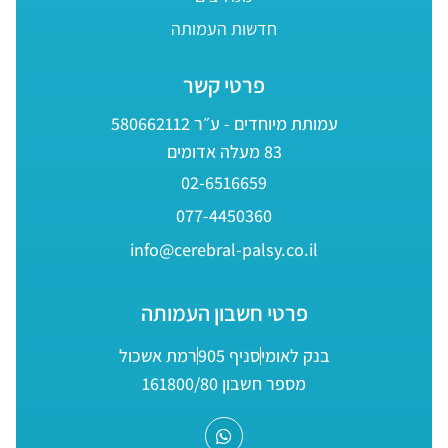
חדשות העמותה
פרטי קשר
עמותת מיוחדים - ע״ר 580662112
83 מעלה אדומים
02-6516659
077-4450360
info@cerebral-palsy.co.il
פרטי חשבון העמותה
בנק לאומי
סניף 905
רמת אשכול
מספר חשבון 161800/80