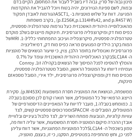
מינון גבוה של סרין, גבוה דיו בשביל לעבור את המחסום, הקיים בדם
ובמוח, לשם ספיגת הנוירונים, יהיה בטוח ויוכל להגביל את התקדמות
הפגיעה. דווח על שלוש מוטציות ב- ,ASCT1הגורמות לאובדן תפקוד
(p.E256K,p.L314Hfs42, and p.R457 W) , בקרב משפחות
מהאוכלוסייה היהודית האשכנזית כעל גורמות טטרהפלגיה ספסטית,
כפיס מוח דק ומיקרוצפליה פרוגרסיבית. תינוקות מייצגים בשלב מוקדם
טטרהפלגיה ספסטית, מיקרוצפליה ועיכוב התפתחותי כללי1-3. MRIשל
המוח בקרב הילדים הפגועים מראה כפיס מוח דק, דמיאלינציה
פרוגרסיבית ואנומליות בחומר הלבן. צוין, כי שיעור הנשאים של מוטציות
ה- SLC1A4בקרב האוכלוסייה היהודית האשכנזית עומד על 0.7%
והומלץ להוסיפו לפנל המיסוך של הנשאים בקהילה זו1. Conroy
ועמיתיו דיווחו על המטופל הראשון, הסובל מטטרהפלגיה ספסטית,
מכפיס מוח דק וממיקרוצפליה פרוגרסיבית, ילד אירי, הסובל מספאזם
מינקות,
ממשפחה, הנושאת את המוטציה חסרת המשמעות (p.W453X). סקירת
הייצוג הרפואי של כל המטופלים, אשר תוארו קודם לכן מסוכם בטבלה
1. כמומחש בטבלה 1, מעבר לדיווח על המאפיינים הדיסמורפיים של
המטופלים, הסובלים מ- SPACCMומפרכוסים ספסטיים קשים, לצד
עוויות קלוניות, הנובעות ממתח השרירים, לצד פלבול בעיניים ובלוויית
אובדן ההכרה מיקום המוטציה חסרת המשמעות, אשר עליה דווח פה,
טמון בשכפול ה- SLC1A4לכל המוטציות הפתוגניות, אשר דווח עליהן
לפני כן, וחוץ מהחפיפה בפנוטיפים, הסקנו, כי זו, בעצם, מוטציה,