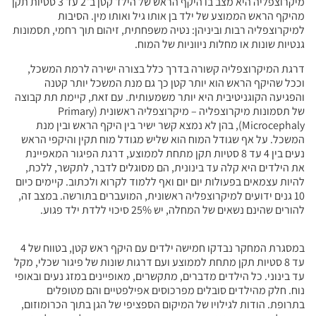
מיקרוצפליה היא מצב בו היקף הראש של הילד קטן ב־2 עד 3 סטיות תקן
מהיקף הראש הממוצע של ילד בן אותו גיל ואותו מין. הסיבות
למיקרוצפליה רבות וביניהן: נטיה משפחתית, זיהום תוך רחמי, תסמונות
גנטיות שונות או מחלות ניווניות של המוח.
דרגת המיקרוצפליה קשורה בדרך כלל בצורה ישירה לרמת המשכל,
וככל שהיקף הראש הוא יותר קטן כך גם מנת המשכל יותר קטנה
והפגיעה הקוגניטיבית היא יותר משמעותית. עם זאת, קיימת תת קבוצה
של תסמונות מיקרוצפליה – מיקרוצפליה ראשונית (Primary
Microcephaly), בהן לא נמצא קשר ישיר בין היקף הראש ובין מנת
המשכל. על אף שגודל המוח הוא שליש מגודל מוח תקין והיקפי הראש
נעים בין 4 עד 8 סטיות תקן מתחת לממוצע, דרגת הפיגור המאפיינת
את הילדים היא קלה עד בינונית, הם מסוגלים לדבר, לתקשר, ללכת,
להיות עצמאים בפעולות יום יום ואף ללמוד לקרוא ולכתוב. קיימים כיום
10 גנים ידועים למיקרוצפליה ראשונית, המועברים בתורשה. במצב זה,
להורים שהינם נשאים של המחלה, יש 25% סיכוי ללדת ילד פגוע.
במסגרת המחקר נבדקו חמישה ילדים עם היקף ראש קטן, בטווח של 4
עד 8 סטיות תקן מתחת לממוצע ועם דרגות שונות של פיגור שכלי, מקל
עד בינוני. כל הילדים מדברים, מתקשרים, מאופיינים במזג נעים ובאופי
נוח. חלק מהילדים סובלים מפרכוסים אפילפטיים והם מטופלים
בתרופת. הודות לגילויו של המיקום הספציפי של הגן בתוך הכרומוזום,