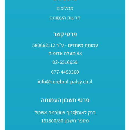
ממליצים
חדשות העמותה
פרטי קשר
עמותת מיוחדים - ע״ר 580662112
83 מעלה אדומים
02-6516659
077-4450360
info@cerebral-palsy.co.il
פרטי חשבון העמותה
בנק לאומי
סניף 905
רמת אשכול
מספר חשבון 161800/80