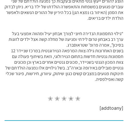
הוצע להורים ייעוץ גנטי מתאים ובעקבות כך נמנעה הולדתם של שני
עוברים פגועים במשפחות והתאפשרה הולדתו של ילד בריא. ניתן לבדוק
את הסמן (האיזור בו נמצא הגן) בכל היריון של ההורים הנשאים ולאפשר
הולדת ילדים בריאים.
“גילוי התסמונת הנדירה חיוני לצורך אבחון יעיל ומהווה אמצעי בעל
ערך רב באבחון טרום לידתי ומניעה של מחלה קשה אצל ילדים לזוגות
בסיכון”, אמרה פרופ’ שטראוסברג.
בשנים האחרונות גילה צוות המרפאה הנוירוגנטית במרכז שניידר 12
תסמונות גנטיות חדשות בתחום הנוירולוגי, וזאת בשיתוף פעולה עם
צוות המכון הגנטי בשניידר, מכונים גנטיים אחרים בארץ וכן מכונים
גנטיים מובילים באירופה ובארה”ב. בשל גילויים אלו נמנעה הולדתם של
תינוקות פגועים במצבים קשים כגון: שיתוק, עיוורון, חירשות, פיגור שכלי
קשה ואפילפסיה.
[addtoany]