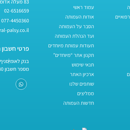
83 מעלה אדומים
ה
עמוד ראשי
02-6516659
פואיים
אודות העמותה
077-4450360
הסבר על העמותה
al-palsy.co.il
ועד הנהלת העמותה
תעודות עמותת מיוחדים
פרטי חשבון 
תקנון אתר “מיוחדים”
בנק לאומי
סניף 05
תנאי שימוש
מספר חשבון 161800/80
ם
ארכיון האתר
שותפים שלנו
ממליצים
חדשות העמותה