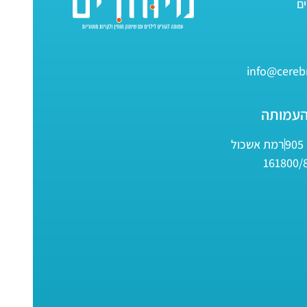
info@cerebr
העמותה
9
רמת אשכול