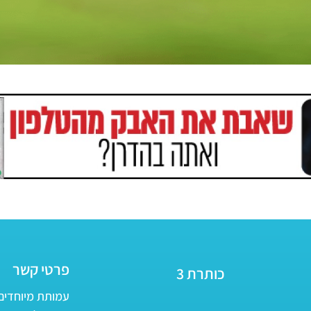
פרטי קשר
כותרת 3
עמותת מיוחדים - ע״ר 