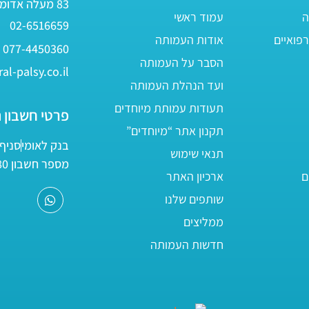
83 מעלה אדומים
ה
עמוד ראשי
02-6516659
פואיים
אודות העמותה
077-4450360
הסבר על העמותה
al-palsy.co.il
ועד הנהלת העמותה
תעודות עמותת מיוחדים
פרטי חשבון 
תקנון אתר “מיוחדים”
בנק לאומי
סניף 05
תנאי שימוש
מספר חשבון 161800/80
ם
ארכיון האתר
שותפים שלנו
ממליצים
חדשות העמותה