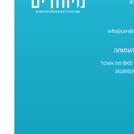
info@cerebr
העמותה
9
רמת אשכול