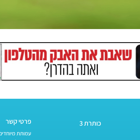
פרטי קשר
כותרת 3
עמותת מיוחדים - ע״ר 