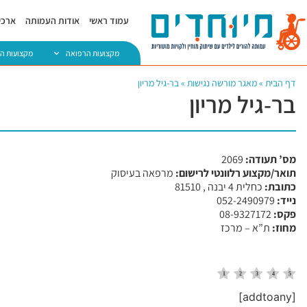
עמוד ראשי
אודות העמותה
ארכיו
מקצועות הרפואה
מקצועות ה
דף הבית
»
מאגר מורשה נגישות
»
בר-גיל מריון
בר-גיל מריון
מס’ תעודה:
2069
תואר/מקצוע רלוונטי לרישום:
מרפאה בעיסוק
כתובת:
כחלית 4 יבנה , 81510
נייד:
052-2490979
פקס:
08-9327172
מחוז:
ת”א – מרכז
[addtoany]