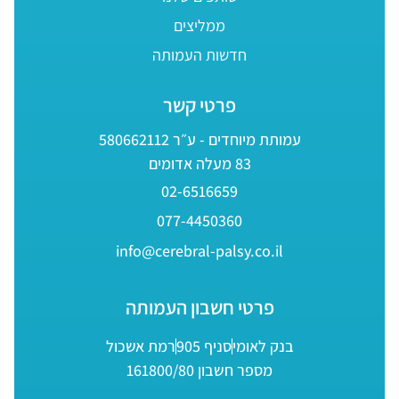
ממליצים
חדשות העמותה
פרטי קשר
עמותת מיוחדים - ע״ר 580662112
83 מעלה אדומים
02-6516659
077-4450360
info@cerebral-palsy.co.il
פרטי חשבון העמותה
בנק לאומי
סניף 905
רמת אשכול
מספר חשבון 161800/80