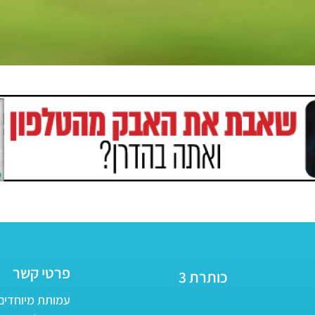
פרטי קשר
כותרת 3
עמותת מיוחדים - ע״ר 