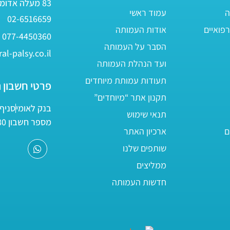
83 מעלה אדומים
ה
עמוד ראשי
02-6516659
פואיים
אודות העמותה
077-4450360
הסבר על העמותה
al-palsy.co.il
ועד הנהלת העמותה
תעודות עמותת מיוחדים
פרטי חשבון 
תקנון אתר “מיוחדים”
בנק לאומי
סניף 05
תנאי שימוש
מספר חשבון 161800/80
ם
ארכיון האתר
שותפים שלנו
ממליצים
חדשות העמותה