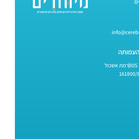
info@cerebr
העמותה
9
רמת אשכול