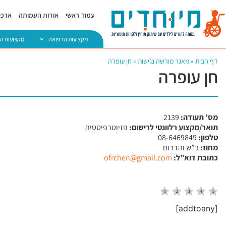
עמוד ראשי
אודות העמותה
ארכיו
מקצועות הרפואה
מקצועות ה
דף הבית
»
מאגר מורשה נגישות
»
חן עופרה
חן עופרה
מס’ תעודה:
2139
תואר/מקצוע רלוונטי לרישום:
פזיוטרפיסטית
טלפון:
08-6469849
מחוז:
ב”ש והדרום
כתובת דוא”ל:
ofrchen@gmail.com
[addtoany]