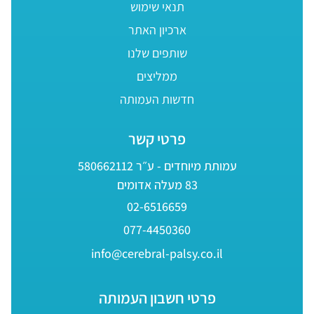
תנאי שימוש
ארכיון האתר
שותפים שלנו
ממליצים
חדשות העמותה
פרטי קשר
עמותת מיוחדים - ע״ר 580662112
83 מעלה אדומים
02-6516659
077-4450360
info@cerebral-palsy.co.il
פרטי חשבון העמותה