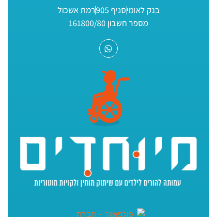
בנק לאומי
סניף 905
רמת אשכול
מספר חשבון 161800/80