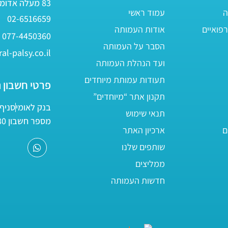
83 מעלה אדומים
ה
עמוד ראשי
02-6516659
פואיים
אודות העמותה
077-4450360
הסבר על העמותה
al-palsy.co.il
ועד הנהלת העמותה
תעודות עמותת מיוחדים
פרטי חשבון 
תקנון אתר “מיוחדים”
בנק לאומי
סניף 05
תנאי שימוש
מספר חשבון 161800/80
ם
ארכיון האתר
שותפים שלנו
ממליצים
חדשות העמותה