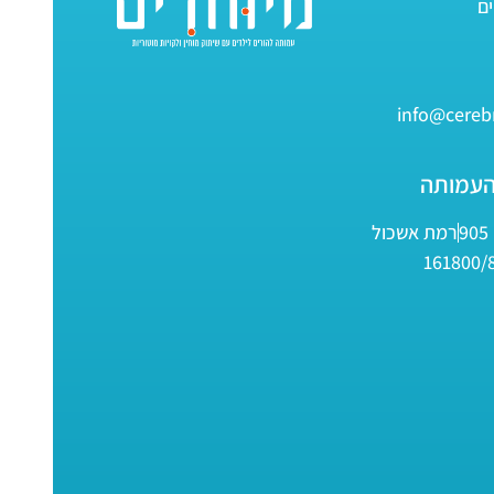
info@cerebr
העמותה
9
רמת אשכול