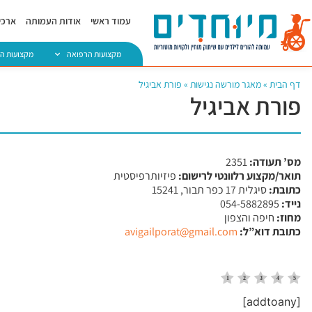
עמוד ראשי
אודות העמותה
ארכיו
מקצועות הרפואה
מקצועות ה
דף הבית
»
מאגר מורשה נגישות
»
פורת אביגיל
פורת אביגיל
מס’ תעודה:
2351
תואר/מקצוע רלוונטי לרישום:
פיזיותרפיסטית
כתובת:
סיגלית 17 כפר תבור, 15241
נייד:
054-5882895
מחוז:
חיפה והצפון
כתובת דוא”ל:
avigailporat@gmail.com
[addtoany]