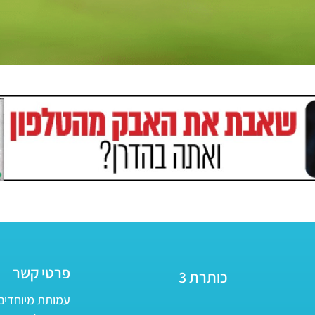
פרטי קשר
כותרת 3
עמותת מיוחדים - ע״ר 