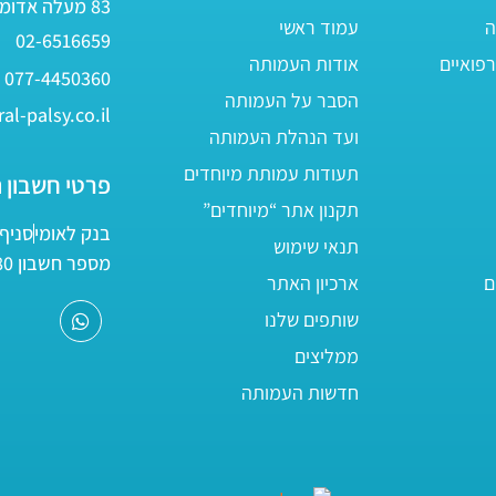
83 מעלה אדומים
ה
עמוד ראשי
02-6516659
פואיים
אודות העמותה
077-4450360
הסבר על העמותה
al-palsy.co.il
ועד הנהלת העמותה
תעודות עמותת מיוחדים
פרטי חשבון 
תקנון אתר “מיוחדים”
בנק לאומי
סניף 05
תנאי שימוש
מספר חשבון 161800/80
ם
ארכיון האתר
שותפים שלנו
ממליצים
חדשות העמותה