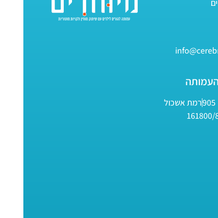
info@cerebr
העמותה
9
רמת אשכול