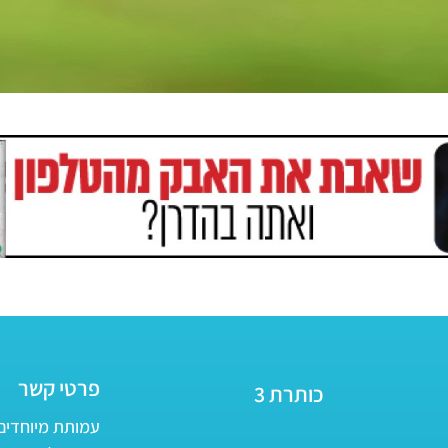
פרטי קשר
כותרת 3
עמותת מיוחדים - ע״ר 