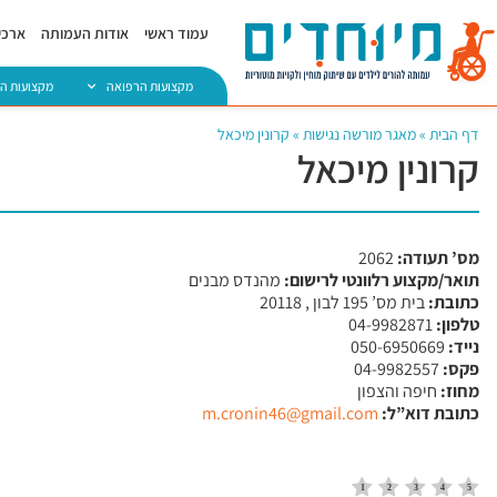
עמוד ראשי
אודות העמותה
ארכיו
מקצועות הרפואה
מקצועות ה
דף הבית
»
מאגר מורשה נגישות
»
קרונין מיכאל
קרונין מיכאל
מס’ תעודה:
2062
תואר/מקצוע רלוונטי לרישום:
מהנדס מבנים
כתובת:
בית מס’ 195 לבון , 20118
טלפון:
04-9982871
נייד:
050-6950669
פקס:
04-9982557
מחוז:
חיפה והצפון
כתובת דוא”ל:
m.cronin46@gmail.com