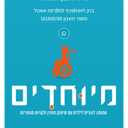
בנק לאומי
סניף 905
רמת אשכול
מספר חשבון 161800/80