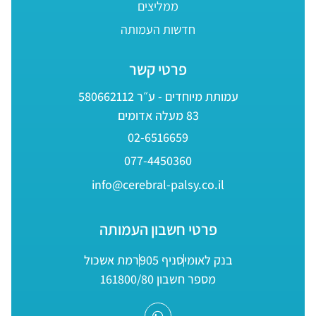
ממליצים
חדשות העמותה
פרטי קשר
עמותת מיוחדים - ע״ר 580662112
83 מעלה אדומים
02-6516659
077-4450360
info@cerebral-palsy.co.il
פרטי חשבון העמותה
בנק לאומי
סניף 905
רמת אשכול
מספר חשבון 161800/80