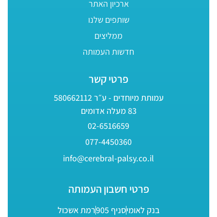
ארכיון האתר
שותפים שלנו
ממליצים
חדשות העמותה
פרטי קשר
עמותת מיוחדים - ע״ר 580662112
83 מעלה אדומים
02-6516659
077-4450360
info@cerebral-palsy.co.il
פרטי חשבון העמותה
בנק לאומי
סניף 905
רמת אשכול