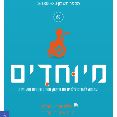
מספר חשבון 161800/80
פתח סר